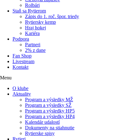
Rolbári
Staň sa Rytierom
Zápis do 1. roč. špor. triedy
Rytiersky kemp
Hraj hokej
Kariéra
Podpora
Partneri
2% z dane
Fan Shop
Livestream
Kontakt
Menu
O klube
Aktuality
Program a výsledky MŽ
Program a výsledky SŽ
Program a výsledky HP5
Program a výsledky HP4
Kalendár udalostí
Dokumenty na stiahnutie
Rytierske spisy
Rytieri