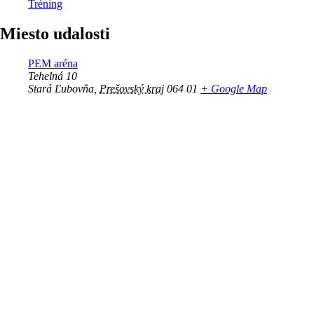
Tréning
Miesto udalosti
PEM aréna
Tehelná 10
Stará Ľubovňa
,
Prešovský kraj
064 01
+ Google Map