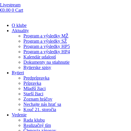
Livestream
€
0.00
0
Cart
O klube
Aktuality
Program a výsledky MŽ
Program a výsledky SŽ
Program a výsledky HP5
Program a výsledky HP4
Kalendár udalostí
Dokumenty na stiahnutie
Rytierske spisy
Rytieri
Predprípravka
Prípravka
Mladší žiaci
Starší žiaci
Zoznam hráčov
Nechajte nás hrať sa
Kouč 21. storočia
Vedenie
Rada klubu
Realizačný tím
Členovia zápasov