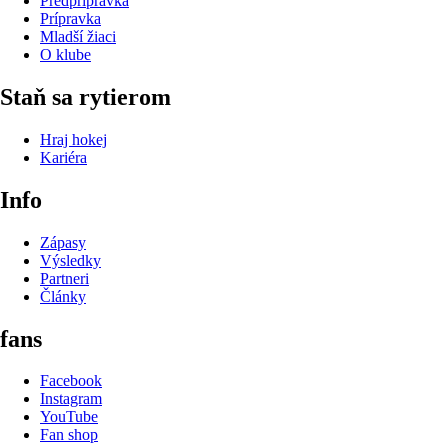
Predprípravka
Prípravka
Mladší žiaci
O klube
Staň sa rytierom
Hraj hokej
Kariéra
Info
Zápasy
Výsledky
Partneri
Články
fans
Facebook
Instagram
YouTube
Fan shop