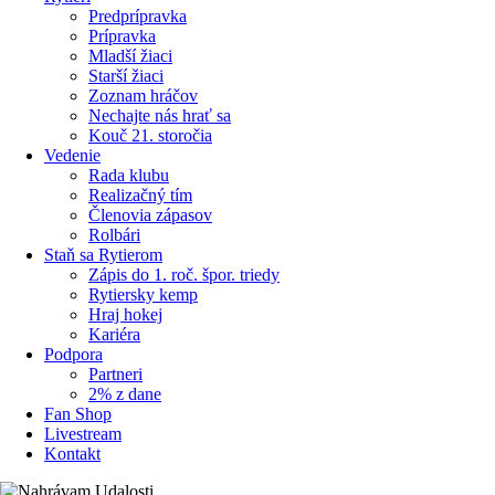
Predprípravka
Prípravka
Mladší žiaci
Starší žiaci
Zoznam hráčov
Nechajte nás hrať sa
Kouč 21. storočia
Vedenie
Rada klubu
Realizačný tím
Členovia zápasov
Rolbári
Staň sa Rytierom
Zápis do 1. roč. špor. triedy
Rytiersky kemp
Hraj hokej
Kariéra
Podpora
Partneri
2% z dane
Fan Shop
Livestream
Kontakt