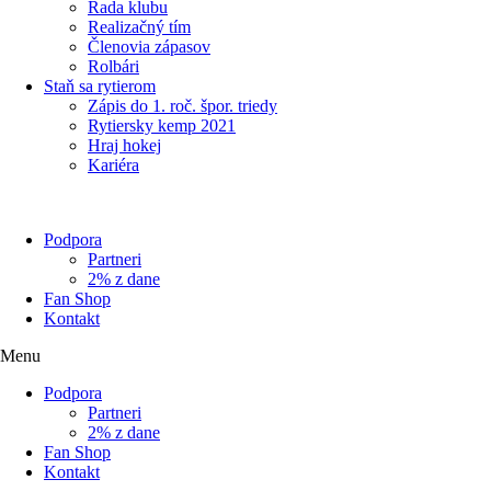
Rada klubu
Realizačný tím
Členovia zápasov
Rolbári
Staň sa rytierom
Zápis do 1. roč. špor. triedy
Rytiersky kemp 2021
Hraj hokej
Kariéra
Podpora
Partneri
2% z dane
Fan Shop
Kontakt
Menu
Podpora
Partneri
2% z dane
Fan Shop
Kontakt