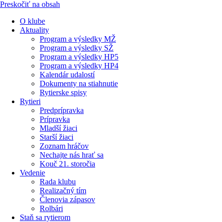
Preskočiť na obsah
O klube
Aktuality
Program a výsledky MŽ
Program a výsledky SŽ
Program a výsledky HP5
Program a výsledky HP4
Kalendár udalostí
Dokumenty na stiahnutie
Rytierske spisy
Rytieri
Predprípravka
Prípravka
Mladší žiaci
Starší žiaci
Zoznam hráčov
Nechajte nás hrať sa
Kouč 21. storočia
Vedenie
Rada klubu
Realizačný tím
Členovia zápasov
Rolbári
Staň sa rytierom