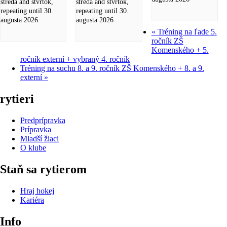
streda and štvrtok,
streda and štvrtok,
repeating until 30.
repeating until 30.
augusta 2026
augusta 2026
«
Tréning na ľade 5.
ročník ZŠ
Komenského + 5.
ročník externí + vybraný 4. ročník
Tréning na suchu 8. a 9. ročník ZŠ Komenského + 8. a 9.
externí
»
rytieri
Predprípravka
Prípravka
Mladší žiaci
O klube
Staň sa rytierom
Hraj hokej
Kariéra
Info