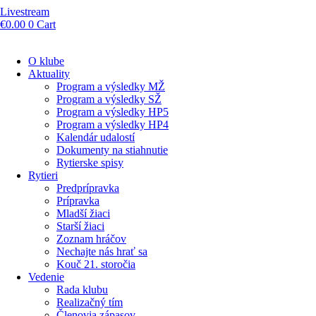
Livestream
€
0.00
0
Cart
O klube
Aktuality
Program a výsledky MŽ
Program a výsledky SŽ
Program a výsledky HP5
Program a výsledky HP4
Kalendár udalostí
Dokumenty na stiahnutie
Rytierske spisy
Rytieri
Predprípravka
Prípravka
Mladší žiaci
Starší žiaci
Zoznam hráčov
Nechajte nás hrať sa
Kouč 21. storočia
Vedenie
Rada klubu
Realizačný tím
Členovia zápasov