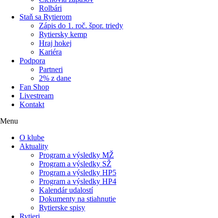
Rolbári
Staň sa Rytierom
Zápis do 1. roč. špor. triedy
Rytiersky kemp
Hraj hokej
Kariéra
Podpora
Partneri
2% z dane
Fan Shop
Livestream
Kontakt
Menu
O klube
Aktuality
Program a výsledky MŽ
Program a výsledky SŽ
Program a výsledky HP5
Program a výsledky HP4
Kalendár udalostí
Dokumenty na stiahnutie
Rytierske spisy
Rytieri