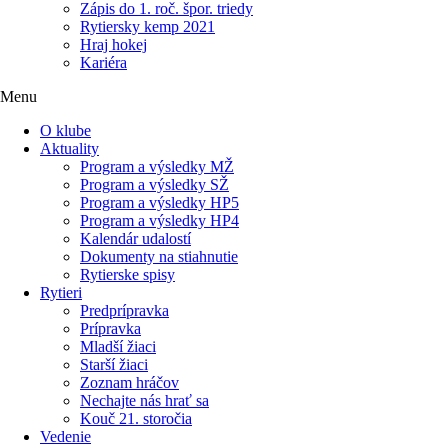
Zápis do 1. roč. špor. triedy
Rytiersky kemp 2021
Hraj hokej
Kariéra
Menu
O klube
Aktuality
Program a výsledky MŽ
Program a výsledky SŽ
Program a výsledky HP5
Program a výsledky HP4
Kalendár udalostí
Dokumenty na stiahnutie
Rytierske spisy
Rytieri
Predprípravka
Prípravka
Mladší žiaci
Starší žiaci
Zoznam hráčov
Nechajte nás hrať sa
Kouč 21. storočia
Vedenie