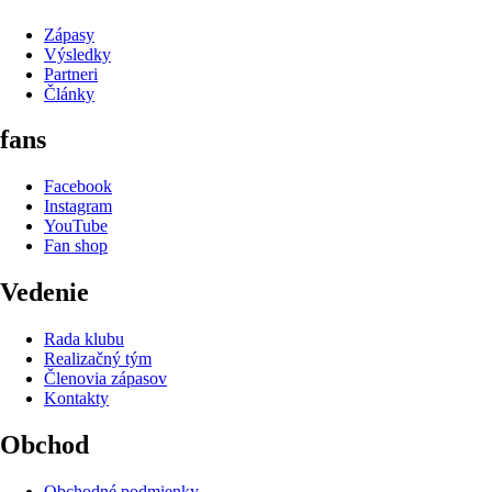
Zápasy
Výsledky
Partneri
Články
fans
Facebook
Instagram
YouTube
Fan shop
Vedenie
Rada klubu
Realizačný tým
Členovia zápasov
Kontakty
Obchod
Obchodné podmienky