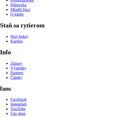
Predprípravka
Prípravka
Mladší žiaci
O klube
Staň sa rytierom
Hraj hokej
Kariéra
Info
Zápasy
Výsledky
Partneri
Články
fans
Facebook
Instagram
YouTube
Fan shop