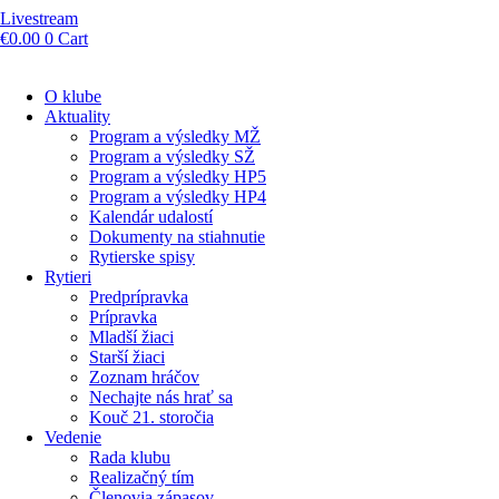
Livestream
€
0.00
0
Cart
O klube
Aktuality
Program a výsledky MŽ
Program a výsledky SŽ
Program a výsledky HP5
Program a výsledky HP4
Kalendár udalostí
Dokumenty na stiahnutie
Rytierske spisy
Rytieri
Predprípravka
Prípravka
Mladší žiaci
Starší žiaci
Zoznam hráčov
Nechajte nás hrať sa
Kouč 21. storočia
Vedenie
Rada klubu
Realizačný tím
Členovia zápasov