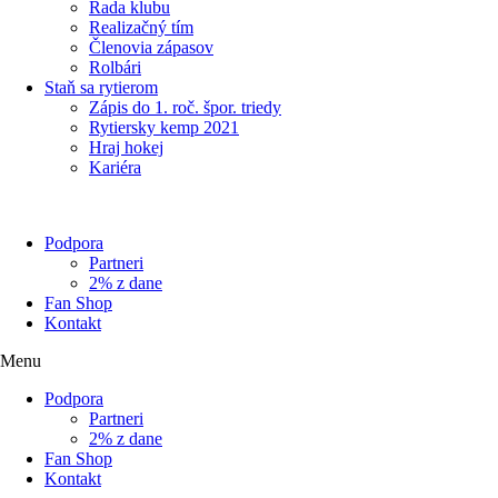
Rada klubu
Realizačný tím
Členovia zápasov
Rolbári
Staň sa rytierom
Zápis do 1. roč. špor. triedy
Rytiersky kemp 2021
Hraj hokej
Kariéra
Podpora
Partneri
2% z dane
Fan Shop
Kontakt
Menu
Podpora
Partneri
2% z dane
Fan Shop
Kontakt