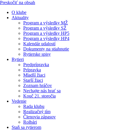
Preskočiť na obsah
O klube
Aktuality
Program a výsledky MŽ
Program a výsledky SŽ
Program a výsledky HP5
Program a výsledky HP4
Kalendár udalostí
Dokumenty na stiahnutie
Rytierske spisy
Rytieri
Predprípravka
Prípravka
Mladší žiaci
Starší žiaci
Zoznam hráčov
Nechajte nás hrať sa
Kouč 21. storočia
Vedenie
Rada klubu
Realizačný tím
Členovia zápasov
Rolbári
Staň sa rytierom