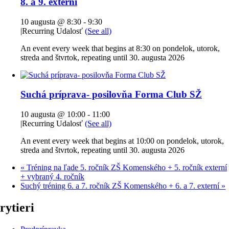
8. a 9. externí
10 augusta @ 8:30
-
9:30
|
Recurring Udalosť
(See all)
An event every week that begins at 8:30 on pondelok, utorok,
streda and štvrtok, repeating until 30. augusta 2026
Suchá príprava- posilovňa Forma Club SŽ
10 augusta @ 10:00
-
11:00
|
Recurring Udalosť
(See all)
An event every week that begins at 10:00 on pondelok, utorok,
streda and štvrtok, repeating until 30. augusta 2026
«
Tréning na ľade 5. ročník ZŠ Komenského + 5. ročník externí
+ vybraný 4. ročník
Suchý tréning 6. a 7. ročník ZŠ Komenského + 6. a 7. externí
»
rytieri