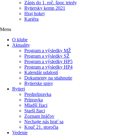
Zápis do 1. roč. špor. triedy
Rytiersky kemp 2021
Hraj hokej
Kariéra
Menu
O klube
Aktuality
Program a výsledky MŽ
Program a výsledky SŽ
Program a výsledky HP5
Program a výsledky HP4
Kalendár udalostí
Dokumenty na stiahnutie
Rytierske spisy
Rytieri
Predprípravka
Prípravka
Mladší žiaci
Starší žiaci
Zoznam hráčov
Nechajte nás hrať sa
Kouč 21. storočia
Vedenie