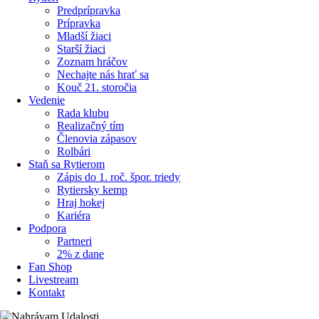
Predprípravka
Prípravka
Mladší žiaci
Starší žiaci
Zoznam hráčov
Nechajte nás hrať sa
Kouč 21. storočia
Vedenie
Rada klubu
Realizačný tím
Členovia zápasov
Rolbári
Staň sa Rytierom
Zápis do 1. roč. špor. triedy
Rytiersky kemp
Hraj hokej
Kariéra
Podpora
Partneri
2% z dane
Fan Shop
Livestream
Kontakt