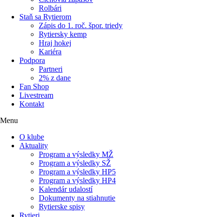
Rolbári
Staň sa Rytierom
Zápis do 1. roč. špor. triedy
Rytiersky kemp
Hraj hokej
Kariéra
Podpora
Partneri
2% z dane
Fan Shop
Livestream
Kontakt
Menu
O klube
Aktuality
Program a výsledky MŽ
Program a výsledky SŽ
Program a výsledky HP5
Program a výsledky HP4
Kalendár udalostí
Dokumenty na stiahnutie
Rytierske spisy
Rytieri