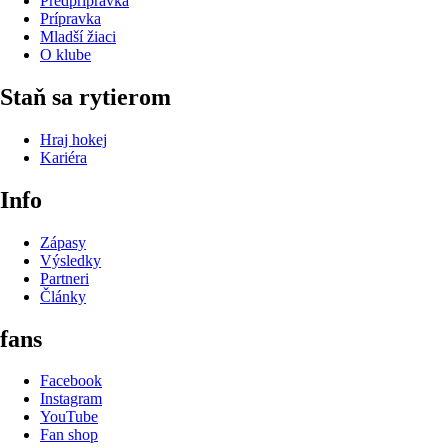
Predprípravka
Prípravka
Mladší žiaci
O klube
Staň sa rytierom
Hraj hokej
Kariéra
Info
Zápasy
Výsledky
Partneri
Články
fans
Facebook
Instagram
YouTube
Fan shop