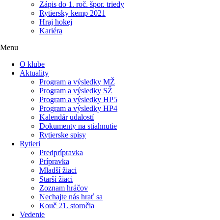
Zápis do 1. roč. špor. triedy
Rytiersky kemp 2021
Hraj hokej
Kariéra
Menu
O klube
Aktuality
Program a výsledky MŽ
Program a výsledky SŽ
Program a výsledky HP5
Program a výsledky HP4
Kalendár udalostí
Dokumenty na stiahnutie
Rytierske spisy
Rytieri
Predprípravka
Prípravka
Mladší žiaci
Starší žiaci
Zoznam hráčov
Nechajte nás hrať sa
Kouč 21. storočia
Vedenie