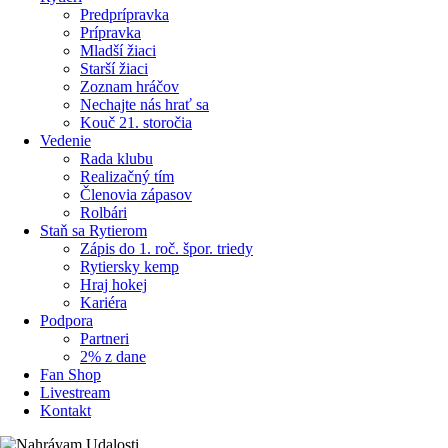
Predprípravka
Prípravka
Mladší žiaci
Starší žiaci
Zoznam hráčov
Nechajte nás hrať sa
Kouč 21. storočia
Vedenie
Rada klubu
Realizačný tím
Členovia zápasov
Rolbári
Staň sa Rytierom
Zápis do 1. roč. špor. triedy
Rytiersky kemp
Hraj hokej
Kariéra
Podpora
Partneri
2% z dane
Fan Shop
Livestream
Kontakt