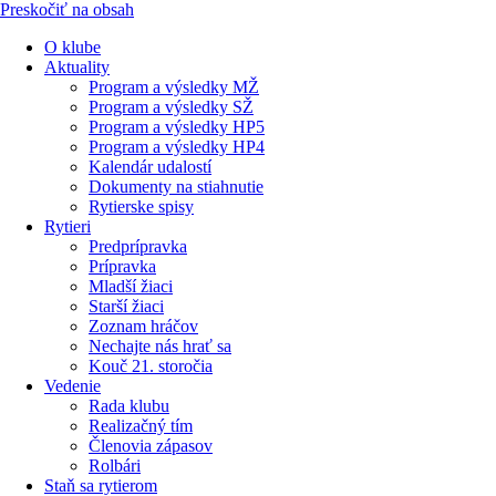
Preskočiť na obsah
O klube
Aktuality
Program a výsledky MŽ
Program a výsledky SŽ
Program a výsledky HP5
Program a výsledky HP4
Kalendár udalostí
Dokumenty na stiahnutie
Rytierske spisy
Rytieri
Predprípravka
Prípravka
Mladší žiaci
Starší žiaci
Zoznam hráčov
Nechajte nás hrať sa
Kouč 21. storočia
Vedenie
Rada klubu
Realizačný tím
Členovia zápasov
Rolbári
Staň sa rytierom