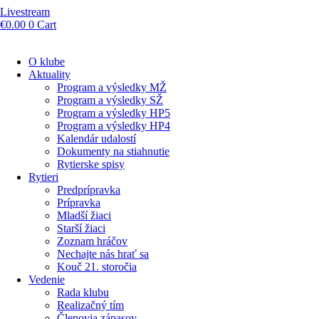
Livestream
€
0.00
0
Cart
O klube
Aktuality
Program a výsledky MŽ
Program a výsledky SŽ
Program a výsledky HP5
Program a výsledky HP4
Kalendár udalostí
Dokumenty na stiahnutie
Rytierske spisy
Rytieri
Predprípravka
Prípravka
Mladší žiaci
Starší žiaci
Zoznam hráčov
Nechajte nás hrať sa
Kouč 21. storočia
Vedenie
Rada klubu
Realizačný tím
Členovia zápasov