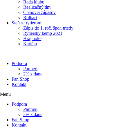
Rada klubu
Realizačný tím
Členovia zápasov
Rolbári
Staň sa rytierom
Zápis do 1. roč. špor. triedy
Rytiersky kemp 2021
Hraj hokej
Kariéra
Podpora
Partneri
2% z dane
Fan Shop
Kontakt
Menu
Podpora
Partneri
2% z dane
Fan Shop
Kontakt