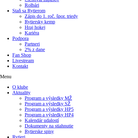
Rolbári
Staň sa Rytierom
Zápis do 1. roč. špor. triedy
Rytiersky kemp
Hraj hokej
Kariéra
Podpora
Partneri
2% z dane
Fan Shop
Livestream
Kontakt
Menu
O klube
Aktuality
Program a výsledky MŽ
Program a výsledky SŽ
Program a výsledky HP5
Program a výsledky HP4
Kalendár udalostí
Dokumenty na stiahnutie
Rytierske spisy
Rytieri