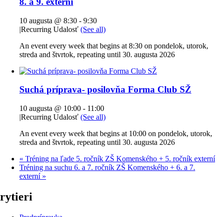
8. a 9. externí
10 augusta @ 8:30
-
9:30
|
Recurring Udalosť
(See all)
An event every week that begins at 8:30 on pondelok, utorok,
streda and štvrtok, repeating until 30. augusta 2026
Suchá príprava- posilovňa Forma Club SŽ
10 augusta @ 10:00
-
11:00
|
Recurring Udalosť
(See all)
An event every week that begins at 10:00 on pondelok, utorok,
streda and štvrtok, repeating until 30. augusta 2026
«
Tréning na ľade 5. ročník ZŠ Komenského + 5. ročník externí
Tréning na suchu 6. a 7. ročník ZŠ Komenského + 6. a 7.
externí
»
rytieri