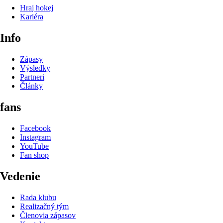
Hraj hokej
Kariéra
Info
Zápasy
Výsledky
Partneri
Články
fans
Facebook
Instagram
YouTube
Fan shop
Vedenie
Rada klubu
Realizačný tým
Členovia zápasov