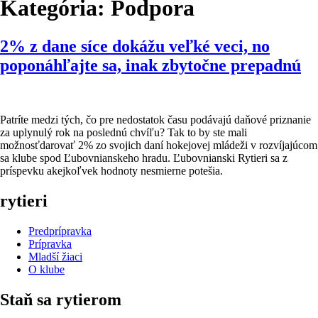
Kategória:
Podpora
2% z dane síce dokážu veľké veci, no
poponáhľajte sa, inak zbytočne prepadnú
Patríte medzi tých, čo pre nedostatok času podávajú daňové priznanie
za uplynulý rok na poslednú chvíľu? Tak to by ste mali
možnosťdarovať 2% zo svojich daní hokejovej mládeži v rozvíjajúcom
sa klube spod Ľubovnianskeho hradu. Ľubovnianski Rytieri sa z
príspevku akejkoľvek hodnoty nesmierne potešia.
rytieri
Predprípravka
Prípravka
Mladší žiaci
O klube
Staň sa rytierom