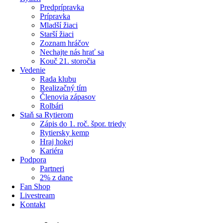
Predprípravka
Prípravka
Mladší žiaci
Starší žiaci
Zoznam hráčov
Nechajte nás hrať sa
Kouč 21. storočia
Vedenie
Rada klubu
Realizačný tím
Členovia zápasov
Rolbári
Staň sa Rytierom
Zápis do 1. roč. špor. triedy
Rytiersky kemp
Hraj hokej
Kariéra
Podpora
Partneri
2% z dane
Fan Shop
Livestream
Kontakt