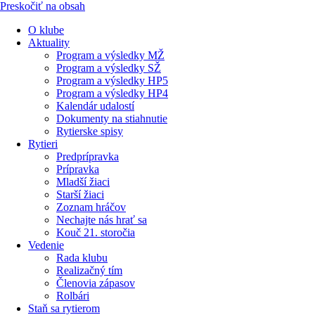
Preskočiť na obsah
O klube
Aktuality
Program a výsledky MŽ
Program a výsledky SŽ
Program a výsledky HP5
Program a výsledky HP4
Kalendár udalostí
Dokumenty na stiahnutie
Rytierske spisy
Rytieri
Predprípravka
Prípravka
Mladší žiaci
Starší žiaci
Zoznam hráčov
Nechajte nás hrať sa
Kouč 21. storočia
Vedenie
Rada klubu
Realizačný tím
Členovia zápasov
Rolbári
Staň sa rytierom