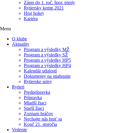
Zápis do 1. roč. špor. triedy
Rytiersky kemp 2021
Hraj hokej
Kariéra
Menu
O klube
Aktuality
Program a výsledky MŽ
Program a výsledky SŽ
Program a výsledky HP5
Program a výsledky HP4
Kalendár udalostí
Dokumenty na stiahnutie
Rytierske spisy
Rytieri
Predprípravka
Prípravka
Mladší žiaci
Starší žiaci
Zoznam hráčov
Nechajte nás hrať sa
Kouč 21. storočia
Vedenie