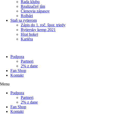
Rada klubu
Realizačný tím
Členovia zápasov
Rolbári
Staň sa rytierom
Zápis do 1. roč. špor. triedy
Rytiersky kemp 2021
Hraj hokej
Kariéra
Podpora
Partneri
2% z dane
Fan Shop
Kontakt
Menu
Podpora
Partneri
2% z dane
Fan Shop
Kontakt