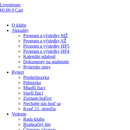
Livestream
€
0.00
0
Cart
O klube
Aktuality
Program a výsledky MŽ
Program a výsledky SŽ
Program a výsledky HP5
Program a výsledky HP4
Kalendár udalostí
Dokumenty na stiahnutie
Rytierske spisy
Rytieri
Predprípravka
Prípravka
Mladší žiaci
Starší žiaci
Zoznam hráčov
Nechajte nás hrať sa
Kouč 21. storočia
Vedenie
Rada klubu
Realizačný tím
Členovia zápasov