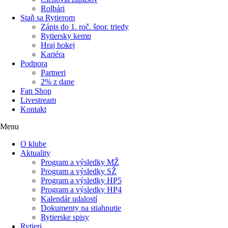
Rolbári
Staň sa Rytierom
Zápis do 1. roč. špor. triedy
Rytiersky kemp
Hraj hokej
Kariéra
Podpora
Partneri
2% z dane
Fan Shop
Livestream
Kontakt
Menu
O klube
Aktuality
Program a výsledky MŽ
Program a výsledky SŽ
Program a výsledky HP5
Program a výsledky HP4
Kalendár udalostí
Dokumenty na stiahnutie
Rytierske spisy
Rytieri