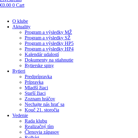
€
0.00
0
Cart
O klube
Aktuality
Program a výsledky MŽ
Program a výsledky SŽ
Program a výsledky HP5
Program a výsledky HP4
Kalendár udalostí
Dokumenty na stiahnutie
Rytierske spisy
Rytieri
Predprípravka
Prípravka
Mladší žiaci
Starší žiaci
Zoznam hráčov
Nechajte nás hrať sa
Kouč 21. storočia
Vedenie
Rada klubu
Realizačný tím
Členovia zápasov
Rolbári