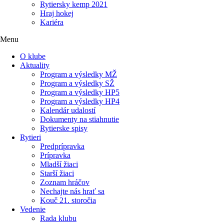
Rytiersky kemp 2021
Hraj hokej
Kariéra
Menu
O klube
Aktuality
Program a výsledky MŽ
Program a výsledky SŽ
Program a výsledky HP5
Program a výsledky HP4
Kalendár udalostí
Dokumenty na stiahnutie
Rytierske spisy
Rytieri
Predprípravka
Prípravka
Mladší žiaci
Starší žiaci
Zoznam hráčov
Nechajte nás hrať sa
Kouč 21. storočia
Vedenie
Rada klubu