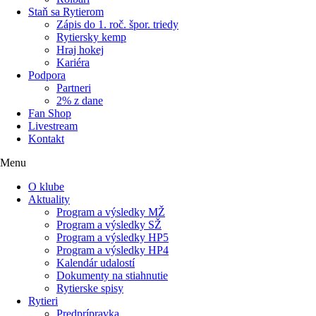
Staň sa Rytierom
Zápis do 1. roč. špor. triedy
Rytiersky kemp
Hraj hokej
Kariéra
Podpora
Partneri
2% z dane
Fan Shop
Livestream
Kontakt
Menu
O klube
Aktuality
Program a výsledky MŽ
Program a výsledky SŽ
Program a výsledky HP5
Program a výsledky HP4
Kalendár udalostí
Dokumenty na stiahnutie
Rytierske spisy
Rytieri
Predprípravka