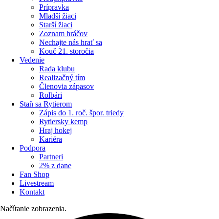
Prípravka
Mladší žiaci
Starší žiaci
Zoznam hráčov
Nechajte nás hrať sa
Kouč 21. storočia
Vedenie
Rada klubu
Realizačný tím
Členovia zápasov
Rolbári
Staň sa Rytierom
Zápis do 1. roč. špor. triedy
Rytiersky kemp
Hraj hokej
Kariéra
Podpora
Partneri
2% z dane
Fan Shop
Livestream
Kontakt
Načítanie zobrazenia.