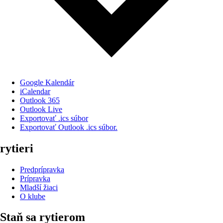
Google Kalendár
iCalendar
Outlook 365
Outlook Live
Exportovať .ics súbor
Exportovať Outlook .ics súbor.
rytieri
Predprípravka
Prípravka
Mladší žiaci
O klube
Staň sa rytierom