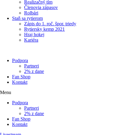
Realizačný tím
Členovia zápasov
Rolbári
Staň sa rytierom
Zápis do 1. roč. špor. triedy
Rytiersky kemp 2021
Hraj hokej
Kariéra
Podpora
Partneri
2% z dane
Fan Shop
Kontakt
Menu
Podpora
Partneri
2% z dane
Fan Shop
Kontakt
Livestream