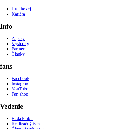
Hraj hokej
Kariéra
Info
Zápasy
Výsledky
Partneri
Články
fans
Facebook
Instagram
YouTube
Fan shop
Vedenie
Rada klubu
Realizačný tým
Členovia zápasov