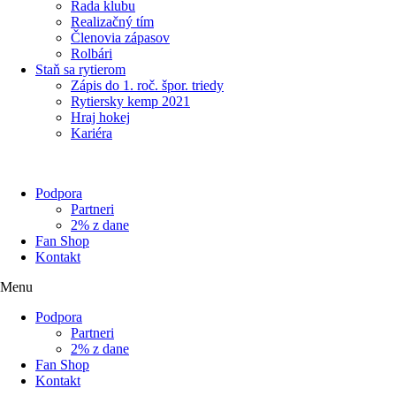
Rada klubu
Realizačný tím
Členovia zápasov
Rolbári
Staň sa rytierom
Zápis do 1. roč. špor. triedy
Rytiersky kemp 2021
Hraj hokej
Kariéra
Podpora
Partneri
2% z dane
Fan Shop
Kontakt
Menu
Podpora
Partneri
2% z dane
Fan Shop
Kontakt