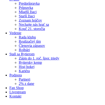
Predprípravka
Prípravka
Mladší žiaci
Starší žiaci
Zoznam hráčov
Nechajte nás hrať sa
Kouč 21. storočia
Vedenie
Rada klubu
Realizačný tím
Členovia zápasov
Rolbári
Staň sa Rytierom
Zápis do 1. roč. špor. triedy
Rytiersky kemp
Hraj hokej
Kariéra
Podpora
Partneri
2% z dane
Fan Shop
Livestream
Kontakt