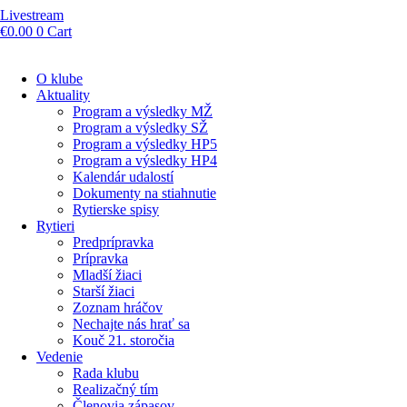
Livestream
€
0.00
0
Cart
O klube
Aktuality
Program a výsledky MŽ
Program a výsledky SŽ
Program a výsledky HP5
Program a výsledky HP4
Kalendár udalostí
Dokumenty na stiahnutie
Rytierske spisy
Rytieri
Predprípravka
Prípravka
Mladší žiaci
Starší žiaci
Zoznam hráčov
Nechajte nás hrať sa
Kouč 21. storočia
Vedenie
Rada klubu
Realizačný tím
Členovia zápasov