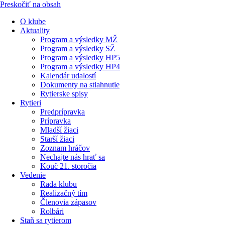
Preskočiť na obsah
O klube
Aktuality
Program a výsledky MŽ
Program a výsledky SŽ
Program a výsledky HP5
Program a výsledky HP4
Kalendár udalostí
Dokumenty na stiahnutie
Rytierske spisy
Rytieri
Predprípravka
Prípravka
Mladší žiaci
Starší žiaci
Zoznam hráčov
Nechajte nás hrať sa
Kouč 21. storočia
Vedenie
Rada klubu
Realizačný tím
Členovia zápasov
Rolbári
Staň sa rytierom