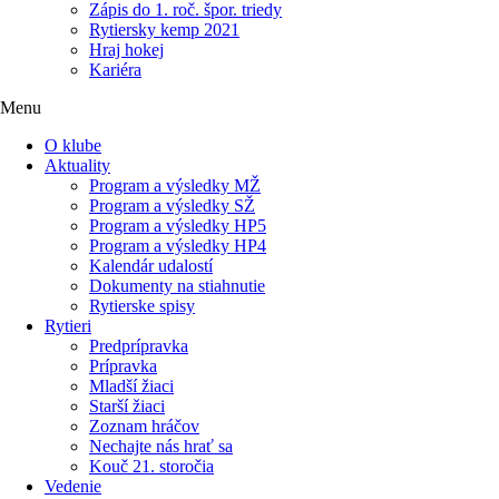
Zápis do 1. roč. špor. triedy
Rytiersky kemp 2021
Hraj hokej
Kariéra
Menu
O klube
Aktuality
Program a výsledky MŽ
Program a výsledky SŽ
Program a výsledky HP5
Program a výsledky HP4
Kalendár udalostí
Dokumenty na stiahnutie
Rytierske spisy
Rytieri
Predprípravka
Prípravka
Mladší žiaci
Starší žiaci
Zoznam hráčov
Nechajte nás hrať sa
Kouč 21. storočia
Vedenie