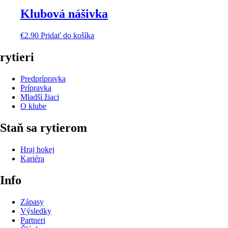
Klubová nášivka
€
2.90
Pridať do košíka
rytieri
Predprípravka
Prípravka
Mladší žiaci
O klube
Staň sa rytierom
Hraj hokej
Kariéra
Info
Zápasy
Výsledky
Partneri