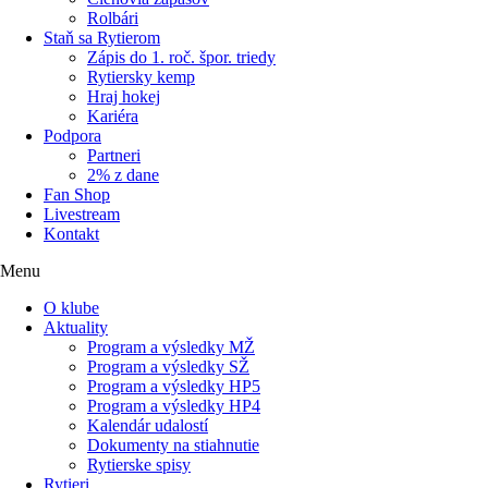
Rolbári
Staň sa Rytierom
Zápis do 1. roč. špor. triedy
Rytiersky kemp
Hraj hokej
Kariéra
Podpora
Partneri
2% z dane
Fan Shop
Livestream
Kontakt
Menu
O klube
Aktuality
Program a výsledky MŽ
Program a výsledky SŽ
Program a výsledky HP5
Program a výsledky HP4
Kalendár udalostí
Dokumenty na stiahnutie
Rytierske spisy
Rytieri