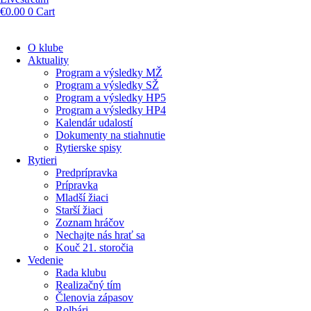
€
0.00
0
Cart
O klube
Aktuality
Program a výsledky MŽ
Program a výsledky SŽ
Program a výsledky HP5
Program a výsledky HP4
Kalendár udalostí
Dokumenty na stiahnutie
Rytierske spisy
Rytieri
Predprípravka
Prípravka
Mladší žiaci
Starší žiaci
Zoznam hráčov
Nechajte nás hrať sa
Kouč 21. storočia
Vedenie
Rada klubu
Realizačný tím
Členovia zápasov
Rolbári