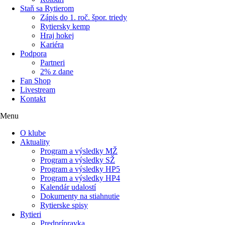
Staň sa Rytierom
Zápis do 1. roč. špor. triedy
Rytiersky kemp
Hraj hokej
Kariéra
Podpora
Partneri
2% z dane
Fan Shop
Livestream
Kontakt
Menu
O klube
Aktuality
Program a výsledky MŽ
Program a výsledky SŽ
Program a výsledky HP5
Program a výsledky HP4
Kalendár udalostí
Dokumenty na stiahnutie
Rytierske spisy
Rytieri
Predprípravka