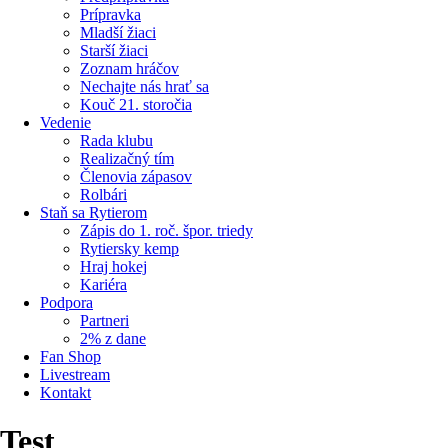
Prípravka
Mladší žiaci
Starší žiaci
Zoznam hráčov
Nechajte nás hrať sa
Kouč 21. storočia
Vedenie
Rada klubu
Realizačný tím
Členovia zápasov
Rolbári
Staň sa Rytierom
Zápis do 1. roč. špor. triedy
Rytiersky kemp
Hraj hokej
Kariéra
Podpora
Partneri
2% z dane
Fan Shop
Livestream
Kontakt
Test