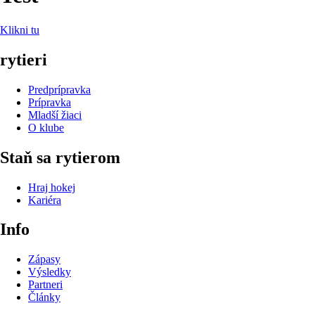
Klikni tu
rytieri
Predprípravka
Prípravka
Mladší žiaci
O klube
Staň sa rytierom
Hraj hokej
Kariéra
Info
Zápasy
Výsledky
Partneri
Články