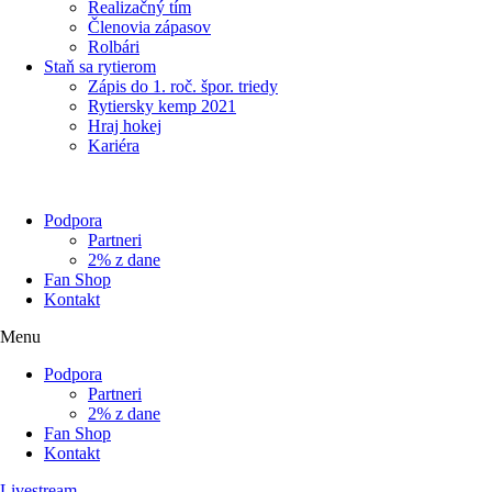
Realizačný tím
Členovia zápasov
Rolbári
Staň sa rytierom
Zápis do 1. roč. špor. triedy
Rytiersky kemp 2021
Hraj hokej
Kariéra
Podpora
Partneri
2% z dane
Fan Shop
Kontakt
Menu
Podpora
Partneri
2% z dane
Fan Shop
Kontakt
Livestream