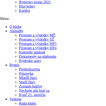
Rytiersky kemp 2021
Hraj hokej
Kariéra
Menu
O klube
Aktuality
Program a výsledky MŽ
Program a výsledky SŽ
Program a výsledky HP5
Program a výsledky HP4
Kalendár udalostí
Dokumenty na stiahnutie
Rytierske spisy
Rytieri
Predprípravka
Prípravka
Mladší žiaci
Starší žiaci
Zoznam hráčov
Nechajte nás hrať sa
Kouč 21. storočia
Vedenie
Rada klubu