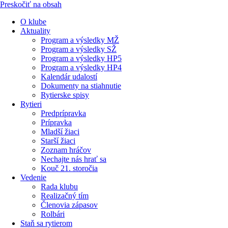
Preskočiť na obsah
O klube
Aktuality
Program a výsledky MŽ
Program a výsledky SŽ
Program a výsledky HP5
Program a výsledky HP4
Kalendár udalostí
Dokumenty na stiahnutie
Rytierske spisy
Rytieri
Predprípravka
Prípravka
Mladší žiaci
Starší žiaci
Zoznam hráčov
Nechajte nás hrať sa
Kouč 21. storočia
Vedenie
Rada klubu
Realizačný tím
Členovia zápasov
Rolbári
Staň sa rytierom