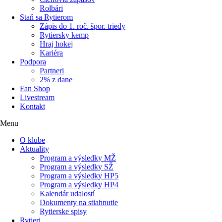
Rolbári
Staň sa Rytierom
Zápis do 1. roč. špor. triedy
Rytiersky kemp
Hraj hokej
Kariéra
Podpora
Partneri
2% z dane
Fan Shop
Livestream
Kontakt
Menu
O klube
Aktuality
Program a výsledky MŽ
Program a výsledky SŽ
Program a výsledky HP5
Program a výsledky HP4
Kalendár udalostí
Dokumenty na stiahnutie
Rytierske spisy
Rytieri