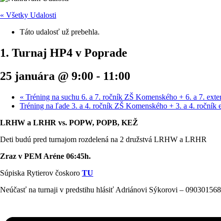
« Všetky Udalosti
Táto udalosť už prebehla.
1. Turnaj HP4 v Poprade
25 januára @ 9:00
-
11:00
«
Tréning na suchu 6. a 7. ročník ZŠ Komenského + 6. a 7. exte
Tréning na ľade 3. a 4. ročník ZŠ Komenského + 3. a 4. ročník 
LRHW a LRHR vs. POPW, POPB, KEŽ
Deti budú pred turnajom rozdelená na 2 družstvá LRHW a LRHR
Zraz v PEM Aréne 06:45h.
Súpiska Rytierov čoskoro
TU
Neúčasť na turnaji v predstihu hlásiť Adriánovi Sýkorovi – 09030156