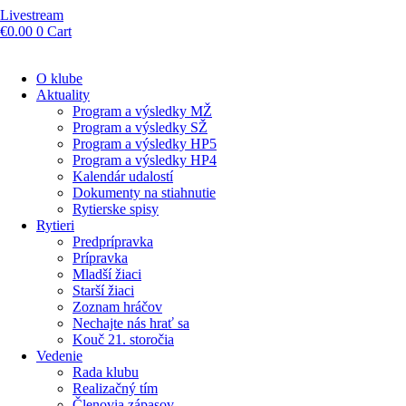
Livestream
€
0.00
0
Cart
O klube
Aktuality
Program a výsledky MŽ
Program a výsledky SŽ
Program a výsledky HP5
Program a výsledky HP4
Kalendár udalostí
Dokumenty na stiahnutie
Rytierske spisy
Rytieri
Predprípravka
Prípravka
Mladší žiaci
Starší žiaci
Zoznam hráčov
Nechajte nás hrať sa
Kouč 21. storočia
Vedenie
Rada klubu
Realizačný tím
Členovia zápasov