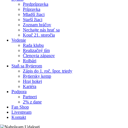
Predprípravka
Prípravka
Mladší žiaci
Starší žiaci
Zoznam hráčov
Nechajte nás hrať sa
Kouč 21. storočia
Vedenie
Rada klubu
Realizačný tím
Členovia zápasov
Rolbári
Staň sa Rytierom
Zápis do 1. roč. špor. triedy
Rytiersky kemp
Hraj hokej
Kariéra
Podpora
Partneri
2% z dane
Fan Shop
Livestream
Kontakt