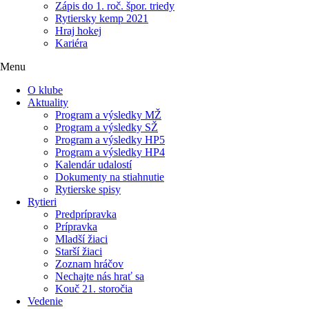
Zápis do 1. roč. špor. triedy
Rytiersky kemp 2021
Hraj hokej
Kariéra
Menu
O klube
Aktuality
Program a výsledky MŽ
Program a výsledky SŽ
Program a výsledky HP5
Program a výsledky HP4
Kalendár udalostí
Dokumenty na stiahnutie
Rytierske spisy
Rytieri
Predprípravka
Prípravka
Mladší žiaci
Starší žiaci
Zoznam hráčov
Nechajte nás hrať sa
Kouč 21. storočia
Vedenie