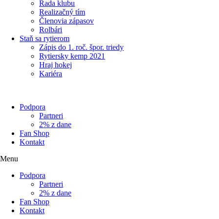
Rada klubu
Realizačný tím
Členovia zápasov
Rolbári
Staň sa rytierom
Zápis do 1. roč. špor. triedy
Rytiersky kemp 2021
Hraj hokej
Kariéra
Podpora
Partneri
2% z dane
Fan Shop
Kontakt
Menu
Podpora
Partneri
2% z dane
Fan Shop
Kontakt