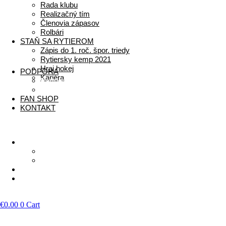
Rada klubu
Realizačný tím
Členovia zápasov
Rolbári
STAŇ SA RYTIEROM
Zápis do 1. roč. špor. triedy
Rytiersky kemp 2021
Hraj hokej
PODPORA
Kariéra
Partneri
2% z dane
FAN SHOP
KONTAKT
Menu
PODPORA
Partneri
2% z dane
FAN SHOP
KONTAKT
LIVESTREAM
€
0.00
0
Cart