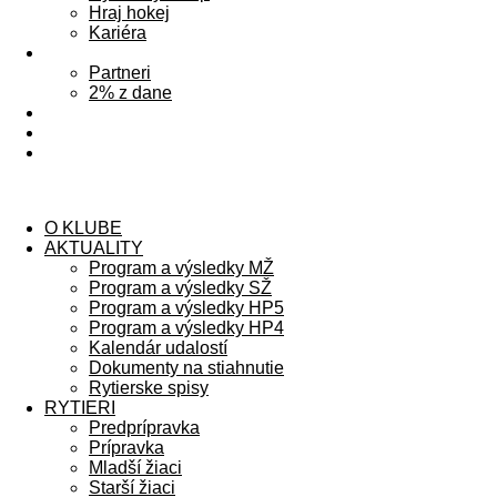
Hraj hokej
Kariéra
PODPORA
Partneri
2% z dane
FAN SHOP
LIVESTREAM
KONTAKT
Menu
O KLUBE
AKTUALITY
Program a výsledky MŽ
Program a výsledky SŽ
Program a výsledky HP5
Program a výsledky HP4
Kalendár udalostí
Dokumenty na stiahnutie
Rytierske spisy
RYTIERI
Predprípravka
Prípravka
Mladší žiaci
Starší žiaci