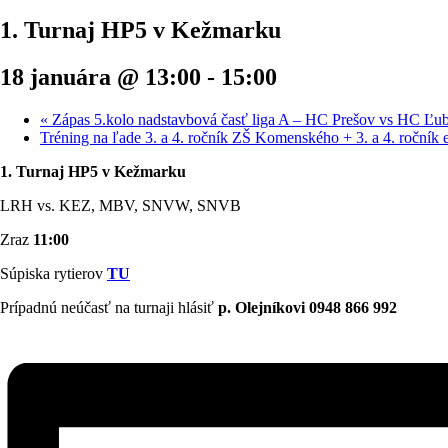
1. Turnaj HP5 v Kežmarku
18 januára @ 13:00
-
15:00
«
Zápas 5.kolo nadstavbová časť liga A – HC Prešov vs HC Ľubov
Tréning na ľade 3. a 4. ročník ZŠ Komenského + 3. a 4. ročník 
1. Turnaj HP5 v Kežmarku
LRH vs. KEZ, MBV, SNVW, SNVB
Zraz
11:00
Súpiska rytierov
TU
Prípadnú neúčasť na turnaji hlásiť
p. Olejníkovi 0948 866 992