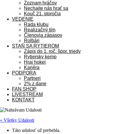
Zoznam hráčov
Nechajte nás hrať sa
Kouč 21. storočia
VEDENIE
Rada klubu
Realizačný tím
Členovia zápasov
Rolbári
STAŇ SA RYTIEROM
Zápis do 1. roč. špor. triedy
Rytiersky kemp
Hraj hokej
Kariéra
PODPORA
Partneri
2% z dane
FAN SHOP
LIVESTREAM
KONTAKT
« Všetky Udalosti
Táto udalosť už prebehla.