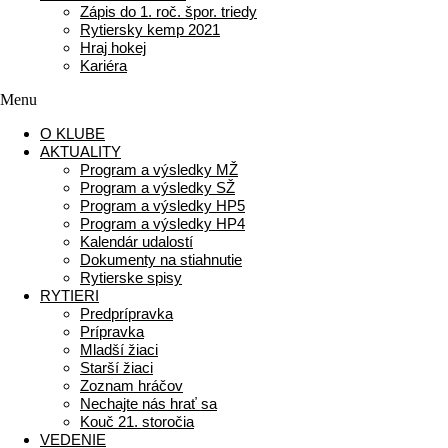
Zápis do 1. roč. špor. triedy
Rytiersky kemp 2021
Hraj hokej
Kariéra
Menu
O KLUBE
AKTUALITY
Program a výsledky MŽ
Program a výsledky SŽ
Program a výsledky HP5
Program a výsledky HP4
Kalendár udalostí
Dokumenty na stiahnutie
Rytierske spisy
RYTIERI
Predprípravka
Prípravka
Mladší žiaci
Starší žiaci
Zoznam hráčov
Nechajte nás hrať sa
Kouč 21. storočia
VEDENIE