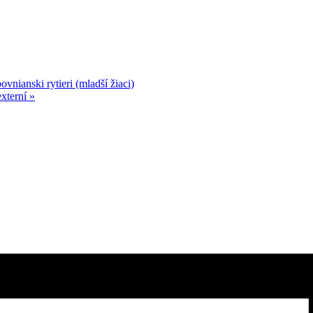
nianski rytieri (mladší žiaci)
externí
»