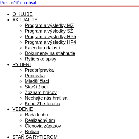
Preskočiť na obsah
O KLUBE
AKTUALITY
Program a výsledky MŽ
Program a výsledky SŽ
Program a výsledky HP5
Program a výsledky HP4
Kalendár udalostí
Dokumenty na stiahnutie
Rytierske spisy
RYTIERI
Predprípravka
Prípravka
Mladší žiaci
Starší žiaci
Zoznam hráčov
Nechajte nás hrať sa
Kouč 21. storočia
VEDENIE
Rada klubu
Realizačný tím
Členovia zápasov
Rolbári
STAŇ SA RYTIEROM