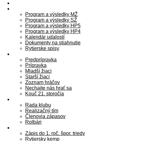
O KLUBE
AKTUALITY
Program a výsledky MŽ
Program a výsledky SŽ
Program a výsledky HP5
Program a výsledky HP4
Kalendár udalostí
Dokumenty na stiahnutie
Rytierske spisy
RYTIERI
Predprípravka
Prípravka
Mladší žiaci
Starší žiaci
Zoznam hráčov
Nechajte nás hrať sa
Kouč 21. storočia
VEDENIE
Rada klubu
Realizačný tím
Členovia zápasov
Rolbári
STAŇ SA RYTIEROM
Zápis do 1. roč. špor. triedy
Rytiersky kemp