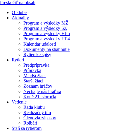
Preskočiť na obsah
O klube
Aktuality
Program a výsledky MŽ
Program a výsledky SŽ
Program a výsledky HP5
Program a výsledky HP4
Kalendár udalostí
Dokumenty na stiahnutie
Rytierske spisy
Rytieri
Predprípravka
Prípravka
Mladší žiaci
Starší žiaci
Zoznam hráčov
Nechajte nás hrať sa
Kouč 21. storočia
Vedenie
Rada klubu
Realizačný tím
Členovia zápasov
Rolbári
Staň sa rytierom