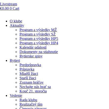
Livestream
€
0.00
0
Cart
O klube
Aktuality
Program a výsledky MŽ
Program a výsledky SŽ
Program a výsledky HP5
Program a výsledky HP4
Kalendár udalostí
Dokumenty na stiahnutie
Rytierske spisy
Rytieri
Predprípravka
Prípravka
Mladší žiaci
Starší žiaci
Zoznam hráčov
Nechajte nás hrať sa
Kouč 21. storočia
Vedenie
Rada klubu
Realizačný tím
Členovia zápasov