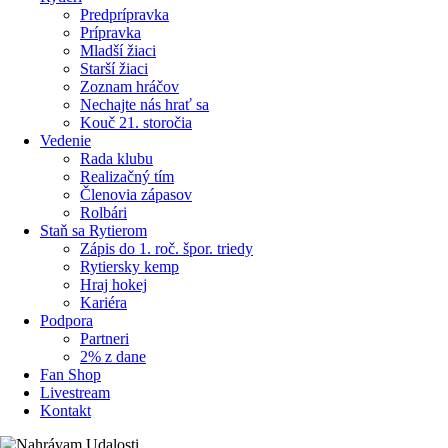
Predprípravka
Prípravka
Mladší žiaci
Starší žiaci
Zoznam hráčov
Nechajte nás hrať sa
Kouč 21. storočia
Vedenie
Rada klubu
Realizačný tím
Členovia zápasov
Rolbári
Staň sa Rytierom
Zápis do 1. roč. špor. triedy
Rytiersky kemp
Hraj hokej
Kariéra
Podpora
Partneri
2% z dane
Fan Shop
Livestream
Kontakt