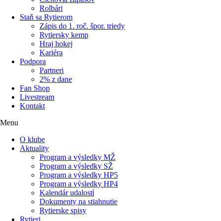
Rolbári
Staň sa Rytierom
Zápis do 1. roč. špor. triedy
Rytiersky kemp
Hraj hokej
Kariéra
Podpora
Partneri
2% z dane
Fan Shop
Livestream
Kontakt
Menu
O klube
Aktuality
Program a výsledky MŽ
Program a výsledky SŽ
Program a výsledky HP5
Program a výsledky HP4
Kalendár udalostí
Dokumenty na stiahnutie
Rytierske spisy
Rytieri