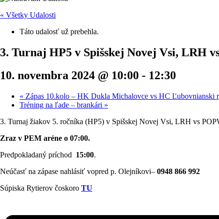
« Všetky Udalosti
Táto udalosť už prebehla.
3. Turnaj HP5 v Spišskej Novej Vsi, LRH
10. novembra 2024 @ 10:00
-
12:30
«
Zápas 10.kolo – HK Dukla Michalovce vs HC Ľubovnianski rytie
Tréning na ľade – brankári
»
3. Turnaj žiakov 5. ročníka (HP5) v Spišskej Novej Vsi, LRH vs 
Zraz v PEM aréne o 07:00.
Predpokladaný príchod
15:00
.
Neúčasť na zápase nahlásiť vopred p. Olejníkovi–
0948 866 992
Súpiska Rytierov čoskoro
TU