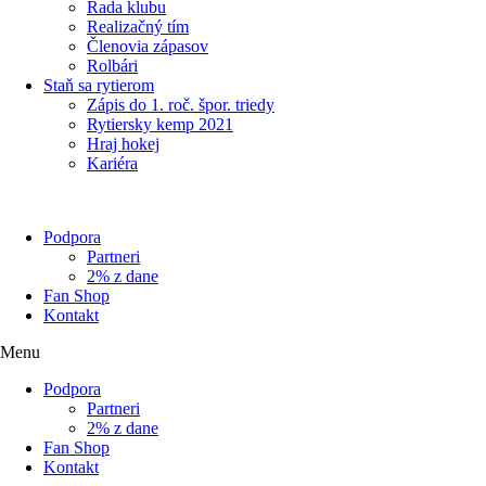
Rada klubu
Realizačný tím
Členovia zápasov
Rolbári
Staň sa rytierom
Zápis do 1. roč. špor. triedy
Rytiersky kemp 2021
Hraj hokej
Kariéra
Podpora
Partneri
2% z dane
Fan Shop
Kontakt
Menu
Podpora
Partneri
2% z dane
Fan Shop
Kontakt