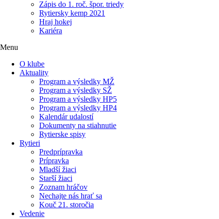
Zápis do 1. roč. špor. triedy
Rytiersky kemp 2021
Hraj hokej
Kariéra
Menu
O klube
Aktuality
Program a výsledky MŽ
Program a výsledky SŽ
Program a výsledky HP5
Program a výsledky HP4
Kalendár udalostí
Dokumenty na stiahnutie
Rytierske spisy
Rytieri
Predprípravka
Prípravka
Mladší žiaci
Starší žiaci
Zoznam hráčov
Nechajte nás hrať sa
Kouč 21. storočia
Vedenie