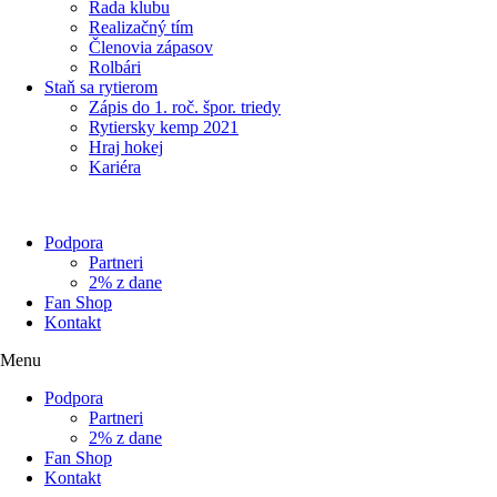
Rada klubu
Realizačný tím
Členovia zápasov
Rolbári
Staň sa rytierom
Zápis do 1. roč. špor. triedy
Rytiersky kemp 2021
Hraj hokej
Kariéra
Podpora
Partneri
2% z dane
Fan Shop
Kontakt
Menu
Podpora
Partneri
2% z dane
Fan Shop
Kontakt