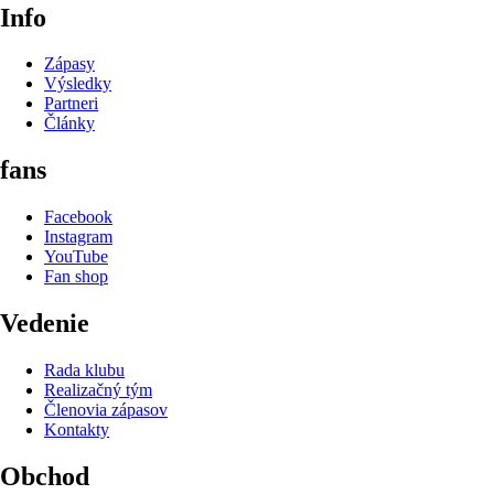
Info
Zápasy
Výsledky
Partneri
Články
fans
Facebook
Instagram
YouTube
Fan shop
Vedenie
Rada klubu
Realizačný tým
Členovia zápasov
Kontakty
Obchod