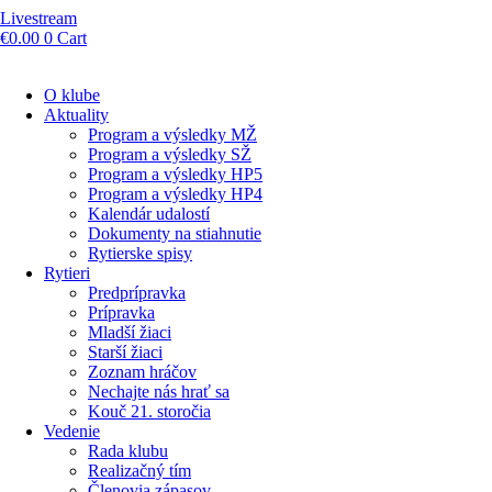
Livestream
€
0.00
0
Cart
O klube
Aktuality
Program a výsledky MŽ
Program a výsledky SŽ
Program a výsledky HP5
Program a výsledky HP4
Kalendár udalostí
Dokumenty na stiahnutie
Rytierske spisy
Rytieri
Predprípravka
Prípravka
Mladší žiaci
Starší žiaci
Zoznam hráčov
Nechajte nás hrať sa
Kouč 21. storočia
Vedenie
Rada klubu
Realizačný tím
Členovia zápasov