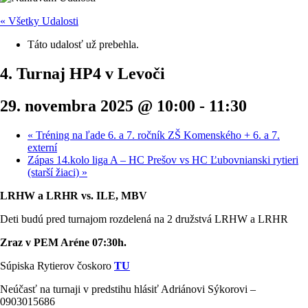
« Všetky Udalosti
Táto udalosť už prebehla.
4. Turnaj HP4 v Levoči
29. novembra 2025 @ 10:00
-
11:30
«
Tréning na ľade 6. a 7. ročník ZŠ Komenského + 6. a 7.
externí
Zápas 14.kolo liga A – HC Prešov vs HC Ľubovnianski rytieri
(starší žiaci)
»
LRHW a LRHR vs. ILE, MBV
Deti budú pred turnajom rozdelená na 2 družstvá LRHW a LRHR
Zraz v PEM Aréne 07:30h.
Súpiska Rytierov čoskoro
TU
Neúčasť na turnaji v predstihu hlásiť Adriánovi Sýkorovi –
0903015686