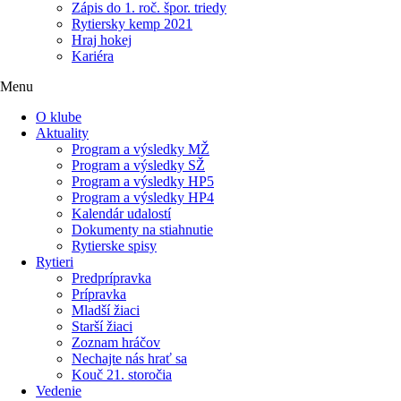
Zápis do 1. roč. špor. triedy
Rytiersky kemp 2021
Hraj hokej
Kariéra
Menu
O klube
Aktuality
Program a výsledky MŽ
Program a výsledky SŽ
Program a výsledky HP5
Program a výsledky HP4
Kalendár udalostí
Dokumenty na stiahnutie
Rytierske spisy
Rytieri
Predprípravka
Prípravka
Mladší žiaci
Starší žiaci
Zoznam hráčov
Nechajte nás hrať sa
Kouč 21. storočia
Vedenie