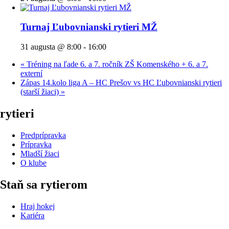
Turnaj Ľubovnianski rytieri MŽ
31 augusta @ 8:00
-
16:00
«
Tréning na ľade 6. a 7. ročník ZŠ Komenského + 6. a 7.
externí
Zápas 14.kolo liga A – HC Prešov vs HC Ľubovnianski rytieri
(starší žiaci)
»
rytieri
Predprípravka
Prípravka
Mladší žiaci
O klube
Staň sa rytierom
Hraj hokej
Kariéra