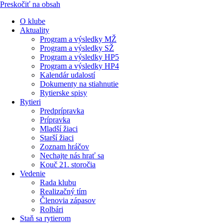
Preskočiť na obsah
O klube
Aktuality
Program a výsledky MŽ
Program a výsledky SŽ
Program a výsledky HP5
Program a výsledky HP4
Kalendár udalostí
Dokumenty na stiahnutie
Rytierske spisy
Rytieri
Predprípravka
Prípravka
Mladší žiaci
Starší žiaci
Zoznam hráčov
Nechajte nás hrať sa
Kouč 21. storočia
Vedenie
Rada klubu
Realizačný tím
Členovia zápasov
Rolbári
Staň sa rytierom