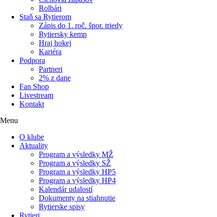
Rolbári
Staň sa Rytierom
Zápis do 1. roč. špor. triedy
Rytiersky kemp
Hraj hokej
Kariéra
Podpora
Partneri
2% z dane
Fan Shop
Livestream
Kontakt
Menu
O klube
Aktuality
Program a výsledky MŽ
Program a výsledky SŽ
Program a výsledky HP5
Program a výsledky HP4
Kalendár udalostí
Dokumenty na stiahnutie
Rytierske spisy
Rytieri