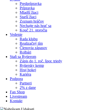
Predprípravka
Prípravka
Mladší žiaci
Starší žiaci
Zoznam hráčov
Nechajte nás hrať sa
Kouč 21. storočia
Vedenie
Rada klubu
Realizačný tím
Členovia zápasov
Rolbári
Staň sa Rytierom
Zápis do 1. roč. špor. triedy
Rytiersky kemp
Hraj hokej
Kariéra
Podpora
Partneri
2% z dane
Fan Shop
Livestream
Kontakt