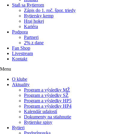
Staň sa Rytierom
Zápis do 1. roč. špor. triedy
Rytiersky kemp
Hraj hokej
Kariéra
Podpora
Partneri
2% z dane
Fan Shop
Livestream
Kontakt
Menu
O klube
Aktuality
Program a výsledky MŽ
Program a výsledky SŽ
Program a výsledky HP5
Program a výsledky HP4
Kalendár udalostí
Dokumenty na stiahnutie
Rytierske spisy
Rytieri
Predprípravka