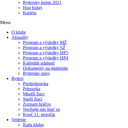
Rytiersky kemp 2021
Hraj hokej
Kariéra
Menu
O klube
Aktuality
Program a výsledky MŽ
Program a výsledky SŽ
Program a výsledky HP5
Program a výsledky HP4
Kalendár udalostí
Dokumenty na stiahnutie
Rytierske spisy
Rytieri
Predprípravka
Prípravka
Mladší žiaci
Starší žiaci
Zoznam hráčov
Nechajte nás hrať sa
Kouč 21. storočia
Vedenie
Rada klubu