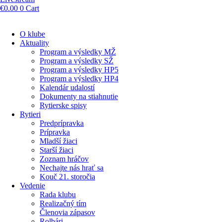
€
0.00
0
Cart
O klube
Aktuality
Program a výsledky MŽ
Program a výsledky SŽ
Program a výsledky HP5
Program a výsledky HP4
Kalendár udalostí
Dokumenty na stiahnutie
Rytierske spisy
Rytieri
Predprípravka
Prípravka
Mladší žiaci
Starší žiaci
Zoznam hráčov
Nechajte nás hrať sa
Kouč 21. storočia
Vedenie
Rada klubu
Realizačný tím
Členovia zápasov
Rolbári