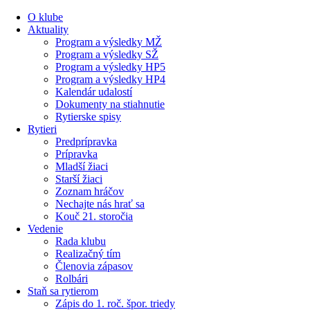
Preskočiť
O klube
na
Aktuality
obsah
Program a výsledky MŽ
Program a výsledky SŽ
Program a výsledky HP5
Program a výsledky HP4
Kalendár udalostí
Dokumenty na stiahnutie
Rytierske spisy
Rytieri
Predprípravka
Prípravka
Mladší žiaci
Starší žiaci
Zoznam hráčov
Nechajte nás hrať sa
Kouč 21. storočia
Vedenie
Rada klubu
Realizačný tím
Členovia zápasov
Rolbári
Staň sa rytierom
Zápis do 1. roč. špor. triedy