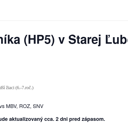
čníka (HP5) v Starej Ľ
í žiaci (6.-7.roč.)
RH vs MBV, ROZ, SNV
de aktualizovaný cca. 2 dni pred zápasom.