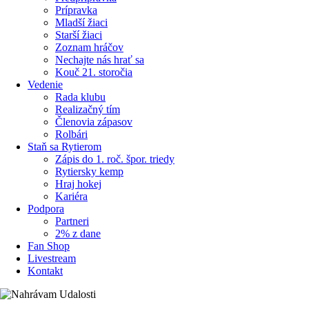
Prípravka
Mladší žiaci
Starší žiaci
Zoznam hráčov
Nechajte nás hrať sa
Kouč 21. storočia
Vedenie
Rada klubu
Realizačný tím
Členovia zápasov
Rolbári
Staň sa Rytierom
Zápis do 1. roč. špor. triedy
Rytiersky kemp
Hraj hokej
Kariéra
Podpora
Partneri
2% z dane
Fan Shop
Livestream
Kontakt