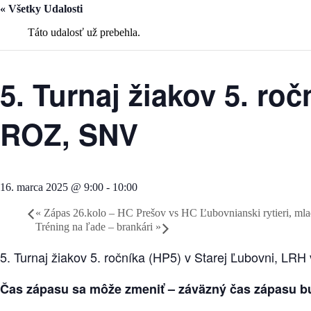
« Všetky Udalosti
Táto udalosť už prebehla.
5. Turnaj žiakov 5. ro
ROZ, SNV
16. marca 2025 @ 9:00
-
10:00
«
Zápas 26.kolo – HC Prešov vs HC Ľubovnianski rytieri, mladš
Tréning na ľade – brankári
»
5. Turnaj žiakov 5. ročníka (HP5) v Starej Ľubovni, L
Čas zápasu sa môže zmeniť – záväzný čas zápasu bu