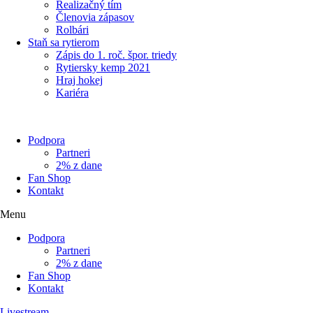
Realizačný tím
Členovia zápasov
Rolbári
Staň sa rytierom
Zápis do 1. roč. špor. triedy
Rytiersky kemp 2021
Hraj hokej
Kariéra
Podpora
Partneri
2% z dane
Fan Shop
Kontakt
Menu
Podpora
Partneri
2% z dane
Fan Shop
Kontakt
Livestream