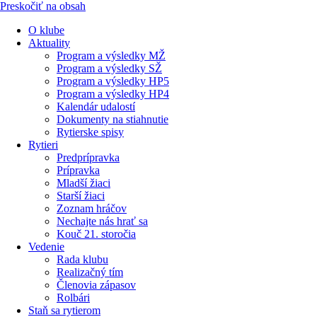
Preskočiť na obsah
O klube
Aktuality
Program a výsledky MŽ
Program a výsledky SŽ
Program a výsledky HP5
Program a výsledky HP4
Kalendár udalostí
Dokumenty na stiahnutie
Rytierske spisy
Rytieri
Predprípravka
Prípravka
Mladší žiaci
Starší žiaci
Zoznam hráčov
Nechajte nás hrať sa
Kouč 21. storočia
Vedenie
Rada klubu
Realizačný tím
Členovia zápasov
Rolbári
Staň sa rytierom