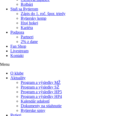
Rolbári
Staň sa Rytierom
Zápis do 1. roč. špor. triedy
Rytiersky kemp
Hraj hokej
Kariéra
Podpora
Partneri
2% z dane
Fan Shop
Livestream
Kontakt
Menu
O klube
Aktuality
Program a výsledky MŽ
Program a výsledky SŽ
Program a výsledky HP5
Program a výsledky HP4
Kalendár udalostí
Dokumenty na stiahnutie
Rytierske spisy
Rytieri