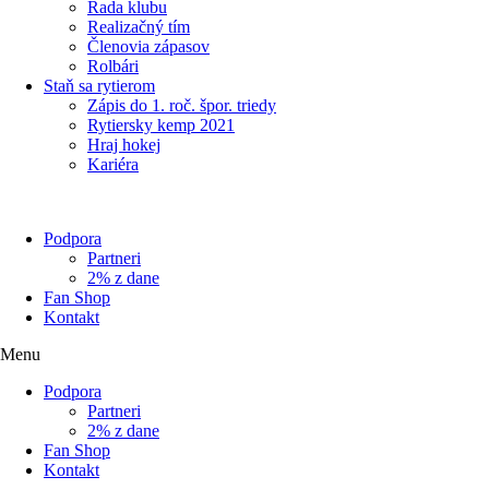
Rada klubu
Realizačný tím
Členovia zápasov
Rolbári
Staň sa rytierom
Zápis do 1. roč. špor. triedy
Rytiersky kemp 2021
Hraj hokej
Kariéra
Podpora
Partneri
2% z dane
Fan Shop
Kontakt
Menu
Podpora
Partneri
2% z dane
Fan Shop
Kontakt