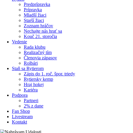
Predprípravka
Prípravka
Mladší žiaci
Starší žiaci
Zoznam hráčov
Nechajte nás hrať sa
Kouč 21. storočia
Vedenie
Rada klubu
Realizačný tím
Členovia zápasov
Rolbári
Staň sa Rytierom
Zápis do 1. roč. špor. triedy
Rytiersky kemp
Hraj hokej
Kariéra
Podpora
Partneri
2% z dane
Fan Shop
Livestream
Kontakt