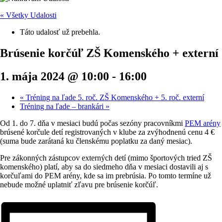
« Všetky Udalosti
Táto udalosť už prebehla.
Brúsenie korčúľ ZŠ Komenského + externí
1. mája 2024 @ 10:00
-
16:00
«
Tréning na ľade 5. roč. ZŠ Komenského + 5. roč. externí
Tréning na ľade – brankári
»
Od 1. do 7. dňa v mesiaci budú počas sezóny pracovníkmi
PEM arény
brúsené korčule detí registrovaných v klube za zvýhodnenú cenu 4 €
(suma bude zarátaná ku členskému poplatku za daný mesiac).
Pre zákonných zástupcov externých detí (mimo športových tried ZŠ
komenského) platí, aby sa do siedmeho dňa v mesiaci dostavili aj s
korčuľami do PEM arény, kde sa im prebrúsia. Po tomto termíne už
nebude možné uplatniť zľavu pre brúsenie korčúľ.