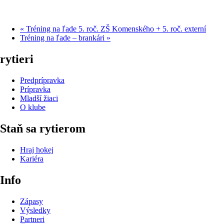
«
Tréning na ľade 5. roč. ZŠ Komenského + 5. roč. externí
Tréning na ľade – brankári
»
rytieri
Predprípravka
Prípravka
Mladší žiaci
O klube
Staň sa rytierom
Hraj hokej
Kariéra
Info
Zápasy
Výsledky
Partneri