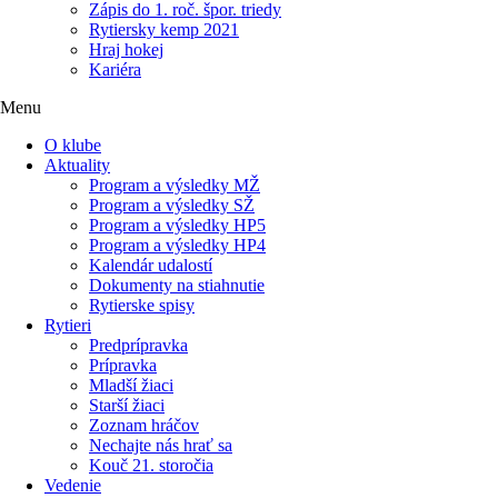
Zápis do 1. roč. špor. triedy
Rytiersky kemp 2021
Hraj hokej
Kariéra
Menu
O klube
Aktuality
Program a výsledky MŽ
Program a výsledky SŽ
Program a výsledky HP5
Program a výsledky HP4
Kalendár udalostí
Dokumenty na stiahnutie
Rytierske spisy
Rytieri
Predprípravka
Prípravka
Mladší žiaci
Starší žiaci
Zoznam hráčov
Nechajte nás hrať sa
Kouč 21. storočia
Vedenie