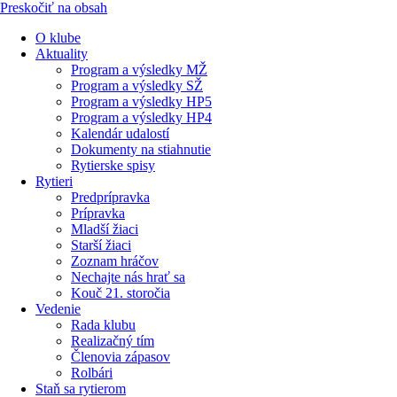
Preskočiť na obsah
O klube
Aktuality
Program a výsledky MŽ
Program a výsledky SŽ
Program a výsledky HP5
Program a výsledky HP4
Kalendár udalostí
Dokumenty na stiahnutie
Rytierske spisy
Rytieri
Predprípravka
Prípravka
Mladší žiaci
Starší žiaci
Zoznam hráčov
Nechajte nás hrať sa
Kouč 21. storočia
Vedenie
Rada klubu
Realizačný tím
Členovia zápasov
Rolbári
Staň sa rytierom