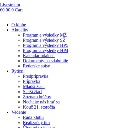
Livestream
€
0.00
0
Cart
O klube
Aktuality
Program a výsledky MŽ
Program a výsledky SŽ
Program a výsledky HP5
Program a výsledky HP4
Kalendár udalostí
Dokumenty na stiahnutie
Rytierske spisy
Rytieri
Predprípravka
Prípravka
Mladší žiaci
Starší žiaci
Zoznam hráčov
Nechajte nás hrať sa
Kouč 21. storočia
Vedenie
Rada klubu
Realizačný tím
Členovia zápasov