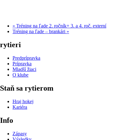
«
Tréning na ľade 2. ročník+ 3. a 4. roč. externí
Tréning na ľade – brankári
»
rytieri
Predprípravka
Prípravka
Mladší žiaci
O klube
Staň sa rytierom
Hraj hokej
Kariéra
Info
Zápasy
Výsledky