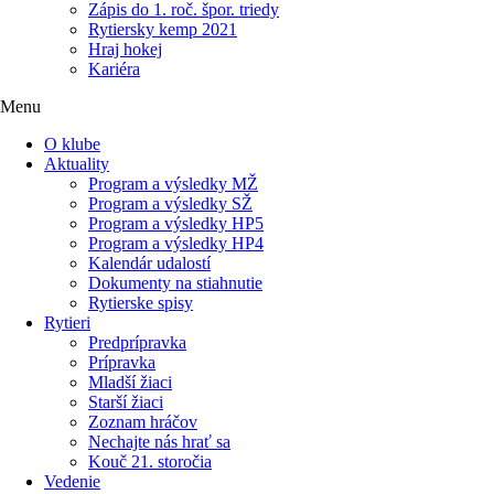
Zápis do 1. roč. špor. triedy
Rytiersky kemp 2021
Hraj hokej
Kariéra
Menu
O klube
Aktuality
Program a výsledky MŽ
Program a výsledky SŽ
Program a výsledky HP5
Program a výsledky HP4
Kalendár udalostí
Dokumenty na stiahnutie
Rytierske spisy
Rytieri
Predprípravka
Prípravka
Mladší žiaci
Starší žiaci
Zoznam hráčov
Nechajte nás hrať sa
Kouč 21. storočia
Vedenie