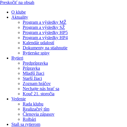
Preskočiť na obsah
O klube
Aktuality
Program a výsledky MŽ
Program a výsledky SŽ
Program a výsledky HP5
Program a výsledky HP4
Kalendár udalostí
Dokumenty na stiahnutie
Rytierske spisy
Rytieri
Predprípravka
Prípravka
Mladší žiaci
Starší žiaci
Zoznam hráčov
Nechajte nás hrať sa
Kouč 21. storočia
Vedenie
Rada klubu
Realizačný tím
Členovia zápasov
Rolbári
Staň sa rytierom