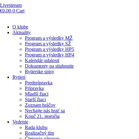
Livestream
€
0.00
0
Cart
O klube
Aktuality
Program a výsledky MŽ
Program a výsledky SŽ
Program a výsledky HP5
Program a výsledky HP4
Kalendár udalostí
Dokumenty na stiahnutie
Rytierske spisy
Rytieri
Predprípravka
Prípravka
Mladší žiaci
Starší žiaci
Zoznam hráčov
Nechajte nás hrať sa
Kouč 21. storočia
Vedenie
Rada klubu
Realizačný tím
Členovia zápasov