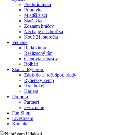
Predprípravka
Prípravka
Mladší žiaci
Starší žiaci
Zoznam hráčov
Nechajte nás hrať sa
Kouč 21. storočia
Vedenie
Rada klubu
Realizačný tím
Členovia zápasov
Rolbári
Staň sa Rytierom
Zápis do 1. roč. špor. triedy
Rytiersky kemp
Hraj hokej
Kariéra
Podpora
Partneri
2% z dane
Fan Shop
Livestream
Kontakt