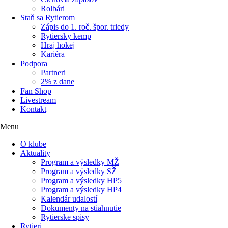
Rolbári
Staň sa Rytierom
Zápis do 1. roč. špor. triedy
Rytiersky kemp
Hraj hokej
Kariéra
Podpora
Partneri
2% z dane
Fan Shop
Livestream
Kontakt
Menu
O klube
Aktuality
Program a výsledky MŽ
Program a výsledky SŽ
Program a výsledky HP5
Program a výsledky HP4
Kalendár udalostí
Dokumenty na stiahnutie
Rytierske spisy
Rytieri