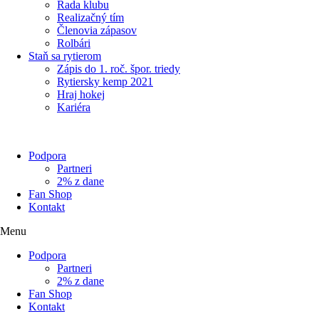
Rada klubu
Realizačný tím
Členovia zápasov
Rolbári
Staň sa rytierom
Zápis do 1. roč. špor. triedy
Rytiersky kemp 2021
Hraj hokej
Kariéra
Podpora
Partneri
2% z dane
Fan Shop
Kontakt
Menu
Podpora
Partneri
2% z dane
Fan Shop
Kontakt