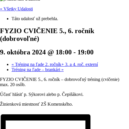
« Všetky Udalosti
Táto udalosť už prebehla.
FYZIO CVIČENIE 5., 6. ročník
(dobrovoľné)
9. októbra 2024 @ 18:00
-
19:00
«
Tréning na ľade 2. ročník+ 3. a 4. roč. externí
Tréning na ľade – brankári
»
FYZIO CVIČENIE 5., 6. ročník – dobrovoľný tréning (cvičenie)
max. 20 osôb.
Účasť hlásiť p. Sýkorovi alebo p. Čepišákovi.
Žinienková miestnosť ZŠ Komenského.