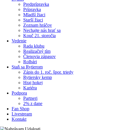
Predprípravka
Prípravka
Mladší žiaci
Starší žiaci
Zoznam hráčov
Nechajte nás hrať sa
Kouč 21. storočia
Vedenie
Rada klubu
Realizačný tím
Členovia zápasov
Rolbári
Staň sa Rytierom
Zápis do 1. roč. špor. triedy
Rytiersky kemp
Hraj hokej
Kariéra
Podpora
Partneri
2% z dane
Fan Shop
Livestream
Kontakt