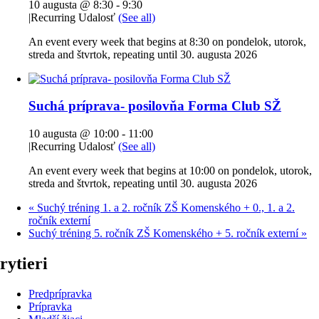
10 augusta @ 8:30
-
9:30
|
Recurring Udalosť
(See all)
An event every week that begins at 8:30 on pondelok, utorok,
streda and štvrtok, repeating until 30. augusta 2026
Suchá príprava- posilovňa Forma Club SŽ
10 augusta @ 10:00
-
11:00
|
Recurring Udalosť
(See all)
An event every week that begins at 10:00 on pondelok, utorok,
streda and štvrtok, repeating until 30. augusta 2026
«
Suchý tréning 1. a 2. ročník ZŠ Komenského + 0., 1. a 2.
ročník externí
Suchý tréning 5. ročník ZŠ Komenského + 5. ročník externí
»
rytieri
Predprípravka
Prípravka