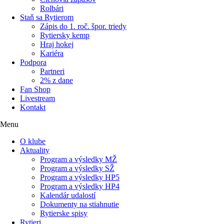
Rolbári
Staň sa Rytierom
Zápis do 1. roč. špor. triedy
Rytiersky kemp
Hraj hokej
Kariéra
Podpora
Partneri
2% z dane
Fan Shop
Livestream
Kontakt
Menu
O klube
Aktuality
Program a výsledky MŽ
Program a výsledky SŽ
Program a výsledky HP5
Program a výsledky HP4
Kalendár udalostí
Dokumenty na stiahnutie
Rytierske spisy
Rytieri