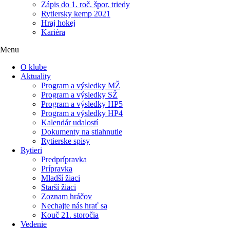
Zápis do 1. roč. špor. triedy
Rytiersky kemp 2021
Hraj hokej
Kariéra
Menu
O klube
Aktuality
Program a výsledky MŽ
Program a výsledky SŽ
Program a výsledky HP5
Program a výsledky HP4
Kalendár udalostí
Dokumenty na stiahnutie
Rytierske spisy
Rytieri
Predprípravka
Prípravka
Mladší žiaci
Starší žiaci
Zoznam hráčov
Nechajte nás hrať sa
Kouč 21. storočia
Vedenie