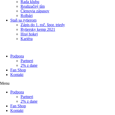
Rada klubu
Realizačný tím
Členovia zápasov
Rolbári
Staň sa rytierom
Zápis do 1. roč. špor. triedy
Rytiersky kemp 2021
Hraj hokej
Kariéra
Podpora
Partneri
2% z dane
Fan Shop
Kontakt
Menu
Podpora
Partneri
2% z dane
Fan Shop
Kontakt