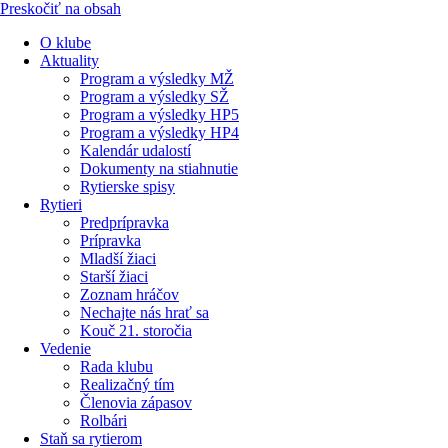
Preskočiť na obsah
O klube
Aktuality
Program a výsledky MŽ
Program a výsledky SŽ
Program a výsledky HP5
Program a výsledky HP4
Kalendár udalostí
Dokumenty na stiahnutie
Rytierske spisy
Rytieri
Predprípravka
Prípravka
Mladší žiaci
Starší žiaci
Zoznam hráčov
Nechajte nás hrať sa
Kouč 21. storočia
Vedenie
Rada klubu
Realizačný tím
Členovia zápasov
Rolbári
Staň sa rytierom