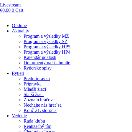
Livestream
€
0.00
0
Cart
O klube
Aktuality
Program a výsledky MŽ
Program a výsledky SŽ
Program a výsledky HP5
Program a výsledky HP4
Kalendár udalostí
Dokumenty na stiahnutie
Rytierske spisy
Rytieri
Predprípravka
Prípravka
Mladší žiaci
Starší žiaci
Zoznam hráčov
Nechajte nás hrať sa
Kouč 21. storočia
Vedenie
Rada klubu
Realizačný tím
Členovia zápasov