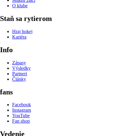
Mladší žiaci
O klube
Staň sa rytierom
Hraj hokej
Kariéra
Info
Zápasy
Výsledky
Partneri
Články
fans
Facebook
Instagram
YouTube
Fan shop
Vedenie