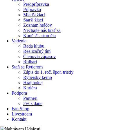
Predprípravka
Prípravka
Mladší žiaci
Starší žiaci
Zoznam hráčov
Nechajte nás hrať sa
Kouč 21. storočia
Vedenie
Rada klubu
Realizačný tím
Členovia zápasov
Rolbári
Staň sa Rytierom
Zápis do 1. roč. špor. triedy
Rytiersky kemp
Hraj hokej
Kariéra
Podpora
Partneri
2% z dane
Fan Shop
Livestream
Kontakt