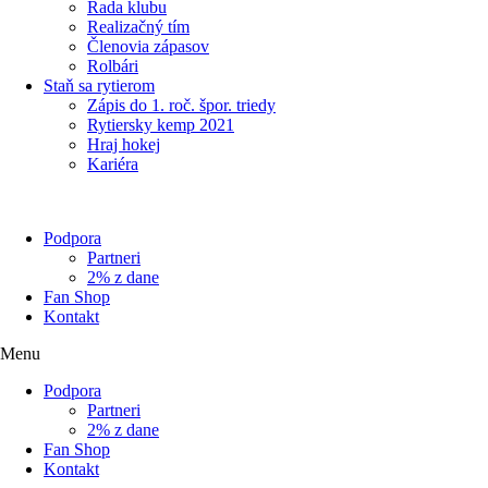
Rada klubu
Realizačný tím
Členovia zápasov
Rolbári
Staň sa rytierom
Zápis do 1. roč. špor. triedy
Rytiersky kemp 2021
Hraj hokej
Kariéra
Podpora
Partneri
2% z dane
Fan Shop
Kontakt
Menu
Podpora
Partneri
2% z dane
Fan Shop
Kontakt