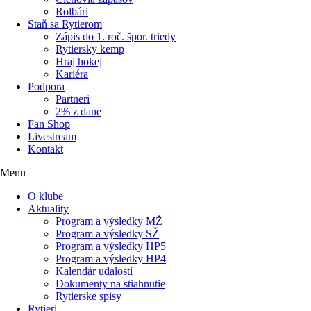
Rolbári
Staň sa Rytierom
Zápis do 1. roč. špor. triedy
Rytiersky kemp
Hraj hokej
Kariéra
Podpora
Partneri
2% z dane
Fan Shop
Livestream
Kontakt
Menu
O klube
Aktuality
Program a výsledky MŽ
Program a výsledky SŽ
Program a výsledky HP5
Program a výsledky HP4
Kalendár udalostí
Dokumenty na stiahnutie
Rytierske spisy
Rytieri