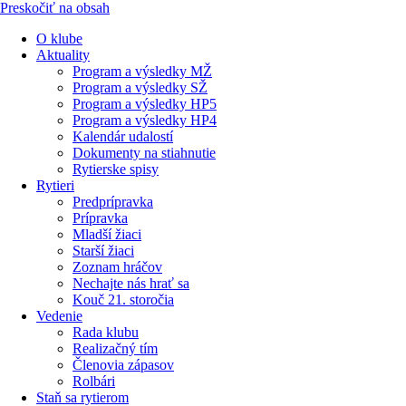
Preskočiť na obsah
O klube
Aktuality
Program a výsledky MŽ
Program a výsledky SŽ
Program a výsledky HP5
Program a výsledky HP4
Kalendár udalostí
Dokumenty na stiahnutie
Rytierske spisy
Rytieri
Predprípravka
Prípravka
Mladší žiaci
Starší žiaci
Zoznam hráčov
Nechajte nás hrať sa
Kouč 21. storočia
Vedenie
Rada klubu
Realizačný tím
Členovia zápasov
Rolbári
Staň sa rytierom