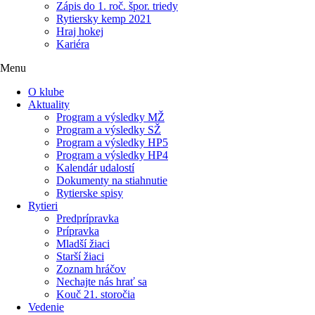
Zápis do 1. roč. špor. triedy
Rytiersky kemp 2021
Hraj hokej
Kariéra
Menu
O klube
Aktuality
Program a výsledky MŽ
Program a výsledky SŽ
Program a výsledky HP5
Program a výsledky HP4
Kalendár udalostí
Dokumenty na stiahnutie
Rytierske spisy
Rytieri
Predprípravka
Prípravka
Mladší žiaci
Starší žiaci
Zoznam hráčov
Nechajte nás hrať sa
Kouč 21. storočia
Vedenie