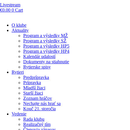
Livestream
€
0.00
0
Cart
O klube
Aktuality
Program a výsledky MŽ
Program a výsledky SŽ
Program a výsledky HP5
Program a výsledky HP4
Kalendár udalostí
Dokumenty na stiahnutie
Rytierske spisy
Rytieri
Predprípravka
Prípravka
Mladší žiaci
Starší žiaci
Zoznam hráčov
Nechajte nás hrať sa
Kouč 21. storočia
Vedenie
Rada klubu
Realizačný tím
Členovia zápasov