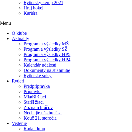
Rytiersky kemp 2021
Hraj hokej
Kariéra
Menu
O klube
Aktuality
Program a výsledky MŽ
Program a výsledky SŽ
Program a výsledky HP5
Program a výsledky HP4
Kalendár udalostí
Dokumenty na stiahnutie
Rytierske spisy
Rytieri
Predprípravka
Prípravka
Mladší žiaci
Starší žiaci
Zoznam hráčov
Nechajte nás hrať sa
Kouč 21. storočia
Vedenie
Rada klubu