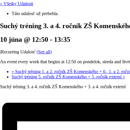
« Všetky Udalosti
Táto udalosť už prebehla.
Suchý tréning 3. a 4. ročník ZŠ Komenského 
10 júna @ 12:50
-
13:35
|
Recurring Udalosť
(See all)
An event every week that begins at 12:50 on pondelok, streda and štvrt
«
Suchý tréning 1. a 2. ročník ZŠ Komenského + 0., 1. a 2. roční
Suchý tréning 5. ročník ZŠ Komenského + 5. ročník externí
»
Suchý tréning 3. a 4. ročník ZŠ Komenského + 3. a 4. ročník externí