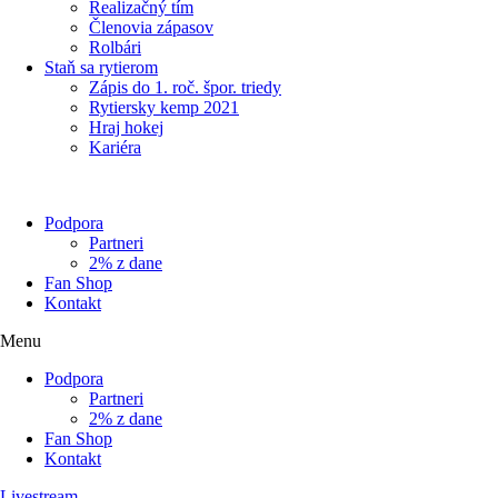
Realizačný tím
Členovia zápasov
Rolbári
Staň sa rytierom
Zápis do 1. roč. špor. triedy
Rytiersky kemp 2021
Hraj hokej
Kariéra
Podpora
Partneri
2% z dane
Fan Shop
Kontakt
Menu
Podpora
Partneri
2% z dane
Fan Shop
Kontakt
Livestream