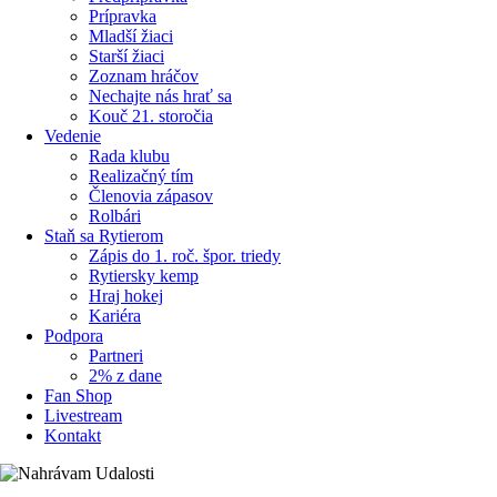
Prípravka
Mladší žiaci
Starší žiaci
Zoznam hráčov
Nechajte nás hrať sa
Kouč 21. storočia
Vedenie
Rada klubu
Realizačný tím
Členovia zápasov
Rolbári
Staň sa Rytierom
Zápis do 1. roč. špor. triedy
Rytiersky kemp
Hraj hokej
Kariéra
Podpora
Partneri
2% z dane
Fan Shop
Livestream
Kontakt