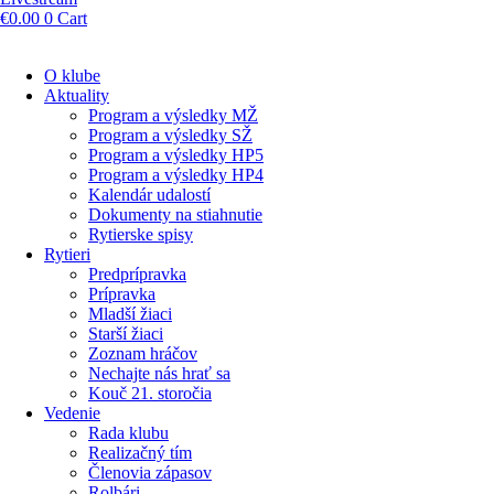
€
0.00
0
Cart
O klube
Aktuality
Program a výsledky MŽ
Program a výsledky SŽ
Program a výsledky HP5
Program a výsledky HP4
Kalendár udalostí
Dokumenty na stiahnutie
Rytierske spisy
Rytieri
Predprípravka
Prípravka
Mladší žiaci
Starší žiaci
Zoznam hráčov
Nechajte nás hrať sa
Kouč 21. storočia
Vedenie
Rada klubu
Realizačný tím
Členovia zápasov
Rolbári