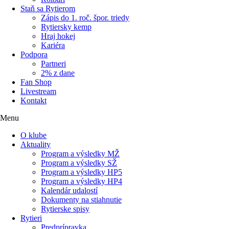
Staň sa Rytierom
Zápis do 1. roč. špor. triedy
Rytiersky kemp
Hraj hokej
Kariéra
Podpora
Partneri
2% z dane
Fan Shop
Livestream
Kontakt
Menu
O klube
Aktuality
Program a výsledky MŽ
Program a výsledky SŽ
Program a výsledky HP5
Program a výsledky HP4
Kalendár udalostí
Dokumenty na stiahnutie
Rytierske spisy
Rytieri
Predprípravka