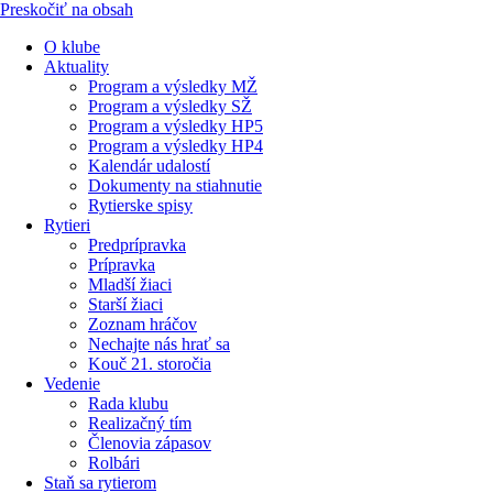
Preskočiť na obsah
O klube
Aktuality
Program a výsledky MŽ
Program a výsledky SŽ
Program a výsledky HP5
Program a výsledky HP4
Kalendár udalostí
Dokumenty na stiahnutie
Rytierske spisy
Rytieri
Predprípravka
Prípravka
Mladší žiaci
Starší žiaci
Zoznam hráčov
Nechajte nás hrať sa
Kouč 21. storočia
Vedenie
Rada klubu
Realizačný tím
Členovia zápasov
Rolbári
Staň sa rytierom