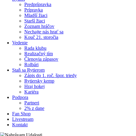
Predprípravka
Prípravka
Mladší žiaci
Starší žiaci
Zoznam hráčov
Nechajte nás hrať sa
Kouč 21. storočia
Vedenie
Rada klubu
Realizačný tím
Členovia zápasov
Rolbári
Staň sa Rytierom
Zápis do 1. roč. špor. triedy
Rytiersky kemp
Hraj hokej
Kariéra
Podpora
Partneri
2% z dane
Fan Shop
Livestream
Kontakt