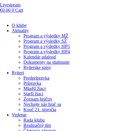
Livestream
€
0.00
0
Cart
O klube
Aktuality
Program a výsledky MŽ
Program a výsledky SŽ
Program a výsledky HP5
Program a výsledky HP4
Kalendár udalostí
Dokumenty na stiahnutie
Rytierske spisy
Rytieri
Predprípravka
Prípravka
Mladší žiaci
Starší žiaci
Zoznam hráčov
Nechajte nás hrať sa
Kouč 21. storočia
Vedenie
Rada klubu
Realizačný tím
Členovia zápasov