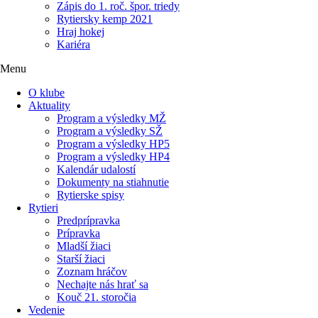
Zápis do 1. roč. špor. triedy
Rytiersky kemp 2021
Hraj hokej
Kariéra
Menu
O klube
Aktuality
Program a výsledky MŽ
Program a výsledky SŽ
Program a výsledky HP5
Program a výsledky HP4
Kalendár udalostí
Dokumenty na stiahnutie
Rytierske spisy
Rytieri
Predprípravka
Prípravka
Mladší žiaci
Starší žiaci
Zoznam hráčov
Nechajte nás hrať sa
Kouč 21. storočia
Vedenie