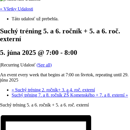
« Všetky Udalosti
Táto udalosť už prebehla.
Suchý tréning 5. a 6. ročník + 5. a 6. roč.
externí
5. júna 2025 @ 7:00
-
8:00
|
Recurring Udalosť
(See all)
An event every week that begins at 7:00 on štvrtok, repeating until 29.
júna 2025
«
Suchý tréning 2. ročník+ 3. a 4. roč. externí
Suchý tréning 7. a 8. ročník ZŠ Komenského + 7. a 8. externí
»
Suchý tréning 5. a 6. ročník + 5. a 6. roč. externí