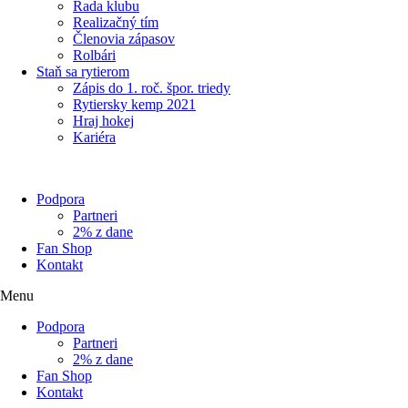
Rada klubu
Realizačný tím
Členovia zápasov
Rolbári
Staň sa rytierom
Zápis do 1. roč. špor. triedy
Rytiersky kemp 2021
Hraj hokej
Kariéra
Podpora
Partneri
2% z dane
Fan Shop
Kontakt
Menu
Podpora
Partneri
2% z dane
Fan Shop
Kontakt