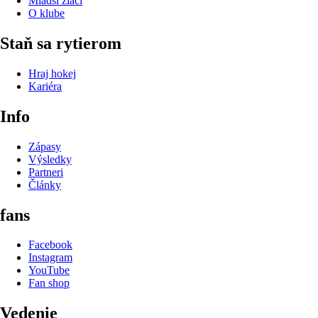
Mladší žiaci
O klube
Staň sa rytierom
Hraj hokej
Kariéra
Info
Zápasy
Výsledky
Partneri
Články
fans
Facebook
Instagram
YouTube
Fan shop
Vedenie