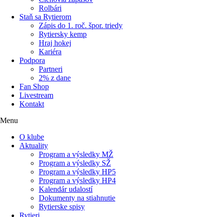
Rolbári
Staň sa Rytierom
Zápis do 1. roč. špor. triedy
Rytiersky kemp
Hraj hokej
Kariéra
Podpora
Partneri
2% z dane
Fan Shop
Livestream
Kontakt
Menu
O klube
Aktuality
Program a výsledky MŽ
Program a výsledky SŽ
Program a výsledky HP5
Program a výsledky HP4
Kalendár udalostí
Dokumenty na stiahnutie
Rytierske spisy
Rytieri