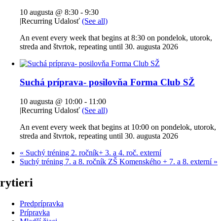
10 augusta @ 8:30
-
9:30
|
Recurring Udalosť
(See all)
An event every week that begins at 8:30 on pondelok, utorok,
streda and štvrtok, repeating until 30. augusta 2026
Suchá príprava- posilovňa Forma Club SŽ
10 augusta @ 10:00
-
11:00
|
Recurring Udalosť
(See all)
An event every week that begins at 10:00 on pondelok, utorok,
streda and štvrtok, repeating until 30. augusta 2026
«
Suchý tréning 2. ročník+ 3. a 4. roč. externí
Suchý tréning 7. a 8. ročník ZŠ Komenského + 7. a 8. externí
»
rytieri
Predprípravka
Prípravka