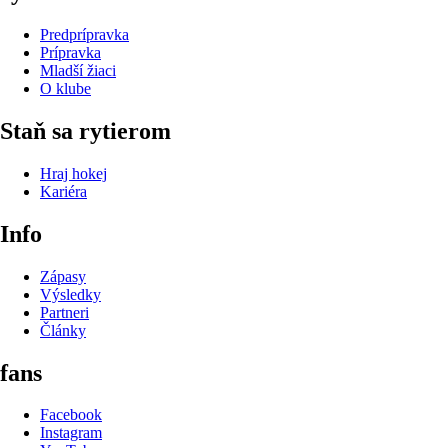
Predprípravka
Prípravka
Mladší žiaci
O klube
Staň sa rytierom
Hraj hokej
Kariéra
Info
Zápasy
Výsledky
Partneri
Články
fans
Facebook
Instagram