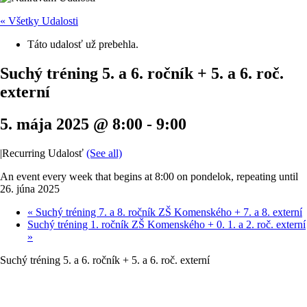
« Všetky Udalosti
Táto udalosť už prebehla.
Suchý tréning 5. a 6. ročník + 5. a 6. roč.
externí
5. mája 2025 @ 8:00
-
9:00
|
Recurring Udalosť
(See all)
An event every week that begins at 8:00 on pondelok, repeating until
26. júna 2025
«
Suchý tréning 7. a 8. ročník ZŠ Komenského + 7. a 8. externí
Suchý tréning 1. ročník ZŠ Komenského + 0. 1. a 2. roč. externí
»
Suchý tréning 5. a 6. ročník + 5. a 6. roč. externí