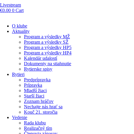
Livestream
€
0.00
0
Cart
O klube
Aktuality
Program a výsledky MŽ
Program a výsledky SŽ
Program a výsledky HP5
Program a výsledky HP4
Kalendár udalostí
Dokumenty na stiahnutie
Rytierske spisy
Rytieri
Predprípravka
Prípravka
Mladší žiaci
Starší žiaci
Zoznam hráčov
Nechajte nás hrať sa
Kouč 21. storočia
Vedenie
Rada klubu
Realizačný tím
Členovia zápasov