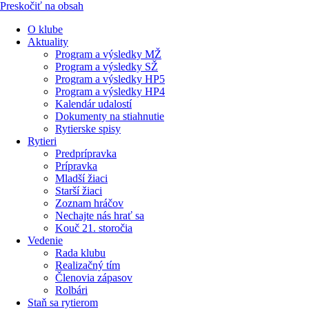
Preskočiť na obsah
O klube
Aktuality
Program a výsledky MŽ
Program a výsledky SŽ
Program a výsledky HP5
Program a výsledky HP4
Kalendár udalostí
Dokumenty na stiahnutie
Rytierske spisy
Rytieri
Predprípravka
Prípravka
Mladší žiaci
Starší žiaci
Zoznam hráčov
Nechajte nás hrať sa
Kouč 21. storočia
Vedenie
Rada klubu
Realizačný tím
Členovia zápasov
Rolbári
Staň sa rytierom