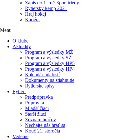
Zápis do 1. roč. špor. triedy
Rytiersky kemp 2021
Hraj hokej
Kariéra
Menu
O klube
Aktuality
Program a výsledky MŽ
Program a výsledky SŽ
Program a výsledky HP5
Program a výsledky HP4
Kalendár udalostí
Dokumenty na stiahnutie
Rytierske spisy
Rytieri
Predprípravka
Prípravka
Mladší žiaci
Starší žiaci
Zoznam hráčov
Nechajte nás hrať sa
Kouč 21. storočia
Vedenie