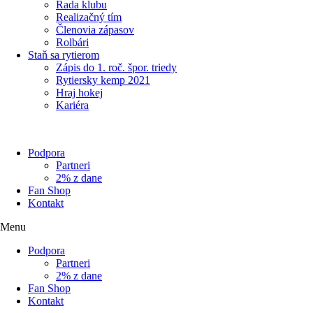
Rada klubu
Realizačný tím
Členovia zápasov
Rolbári
Staň sa rytierom
Zápis do 1. roč. špor. triedy
Rytiersky kemp 2021
Hraj hokej
Kariéra
Podpora
Partneri
2% z dane
Fan Shop
Kontakt
Menu
Podpora
Partneri
2% z dane
Fan Shop
Kontakt