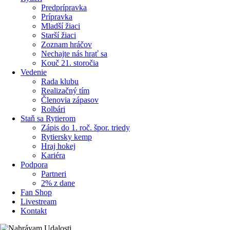
Predprípravka
Prípravka
Mladší žiaci
Starší žiaci
Zoznam hráčov
Nechajte nás hrať sa
Kouč 21. storočia
Vedenie
Rada klubu
Realizačný tím
Členovia zápasov
Rolbári
Staň sa Rytierom
Zápis do 1. roč. špor. triedy
Rytiersky kemp
Hraj hokej
Kariéra
Podpora
Partneri
2% z dane
Fan Shop
Livestream
Kontakt