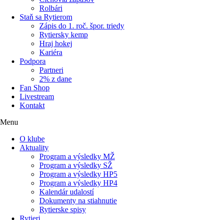
Rolbári
Staň sa Rytierom
Zápis do 1. roč. špor. triedy
Rytiersky kemp
Hraj hokej
Kariéra
Podpora
Partneri
2% z dane
Fan Shop
Livestream
Kontakt
Menu
O klube
Aktuality
Program a výsledky MŽ
Program a výsledky SŽ
Program a výsledky HP5
Program a výsledky HP4
Kalendár udalostí
Dokumenty na stiahnutie
Rytierske spisy
Rytieri