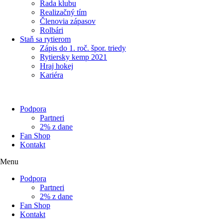
Rada klubu
Realizačný tím
Členovia zápasov
Rolbári
Staň sa rytierom
Zápis do 1. roč. špor. triedy
Rytiersky kemp 2021
Hraj hokej
Kariéra
Podpora
Partneri
2% z dane
Fan Shop
Kontakt
Menu
Podpora
Partneri
2% z dane
Fan Shop
Kontakt