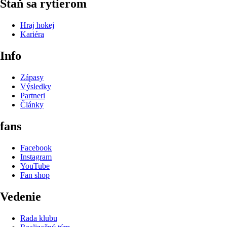
Staň sa rytierom
Hraj hokej
Kariéra
Info
Zápasy
Výsledky
Partneri
Články
fans
Facebook
Instagram
YouTube
Fan shop
Vedenie
Rada klubu