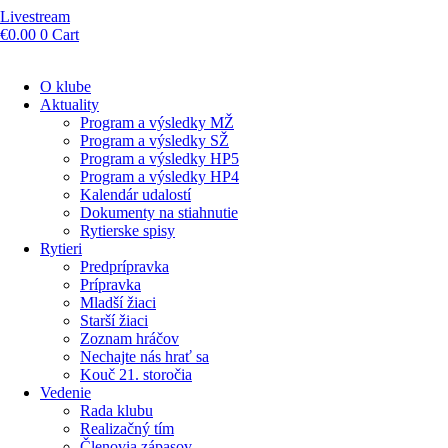
Livestream
€
0.00
0
Cart
O klube
Aktuality
Program a výsledky MŽ
Program a výsledky SŽ
Program a výsledky HP5
Program a výsledky HP4
Kalendár udalostí
Dokumenty na stiahnutie
Rytierske spisy
Rytieri
Predprípravka
Prípravka
Mladší žiaci
Starší žiaci
Zoznam hráčov
Nechajte nás hrať sa
Kouč 21. storočia
Vedenie
Rada klubu
Realizačný tím
Členovia zápasov