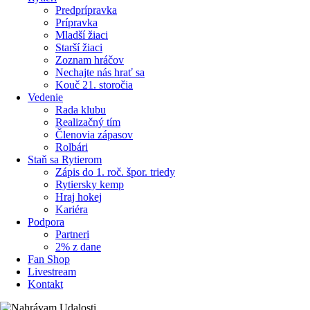
Predprípravka
Prípravka
Mladší žiaci
Starší žiaci
Zoznam hráčov
Nechajte nás hrať sa
Kouč 21. storočia
Vedenie
Rada klubu
Realizačný tím
Členovia zápasov
Rolbári
Staň sa Rytierom
Zápis do 1. roč. špor. triedy
Rytiersky kemp
Hraj hokej
Kariéra
Podpora
Partneri
2% z dane
Fan Shop
Livestream
Kontakt