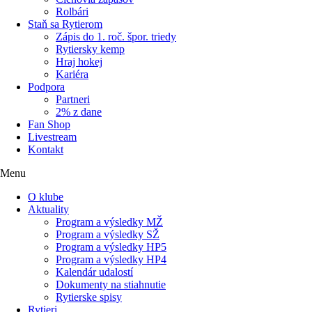
Rolbári
Staň sa Rytierom
Zápis do 1. roč. špor. triedy
Rytiersky kemp
Hraj hokej
Kariéra
Podpora
Partneri
2% z dane
Fan Shop
Livestream
Kontakt
Menu
O klube
Aktuality
Program a výsledky MŽ
Program a výsledky SŽ
Program a výsledky HP5
Program a výsledky HP4
Kalendár udalostí
Dokumenty na stiahnutie
Rytierske spisy
Rytieri