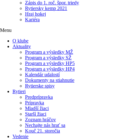
Zápis do 1. roč. špor. triedy
Rytiersky kemp 2021
Hraj hokej
Kariéra
Menu
O klube
Aktuality
Program a výsledky MŽ
Program a výsledky SŽ
Program a výsledky HP5
Program a výsledky HP4
Kalendár udalostí
Dokumenty na stiahnutie
Rytierske spisy
Rytieri
Predprípravka
Prípravka
Mladší žiaci
Starší žiaci
Zoznam hráčov
Nechajte nás hrať sa
Kouč 21. storočia
Vedenie