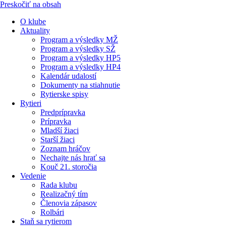
Preskočiť na obsah
O klube
Aktuality
Program a výsledky MŽ
Program a výsledky SŽ
Program a výsledky HP5
Program a výsledky HP4
Kalendár udalostí
Dokumenty na stiahnutie
Rytierske spisy
Rytieri
Predprípravka
Prípravka
Mladší žiaci
Starší žiaci
Zoznam hráčov
Nechajte nás hrať sa
Kouč 21. storočia
Vedenie
Rada klubu
Realizačný tím
Členovia zápasov
Rolbári
Staň sa rytierom