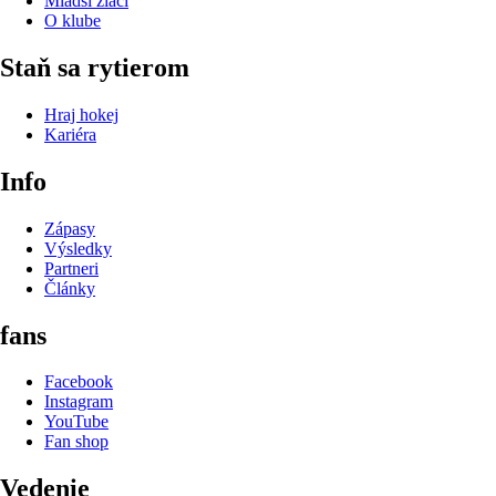
Mladší žiaci
O klube
Staň sa rytierom
Hraj hokej
Kariéra
Info
Zápasy
Výsledky
Partneri
Články
fans
Facebook
Instagram
YouTube
Fan shop
Vedenie