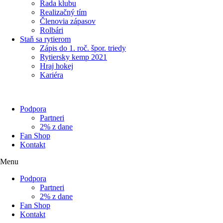
Rada klubu
Realizačný tím
Členovia zápasov
Rolbári
Staň sa rytierom
Zápis do 1. roč. špor. triedy
Rytiersky kemp 2021
Hraj hokej
Kariéra
Podpora
Partneri
2% z dane
Fan Shop
Kontakt
Menu
Podpora
Partneri
2% z dane
Fan Shop
Kontakt