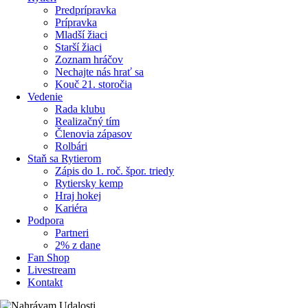
Predprípravka
Prípravka
Mladší žiaci
Starší žiaci
Zoznam hráčov
Nechajte nás hrať sa
Kouč 21. storočia
Vedenie
Rada klubu
Realizačný tím
Členovia zápasov
Rolbári
Staň sa Rytierom
Zápis do 1. roč. špor. triedy
Rytiersky kemp
Hraj hokej
Kariéra
Podpora
Partneri
2% z dane
Fan Shop
Livestream
Kontakt