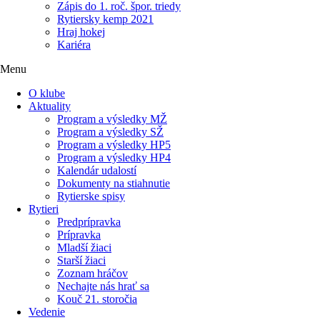
Zápis do 1. roč. špor. triedy
Rytiersky kemp 2021
Hraj hokej
Kariéra
Menu
O klube
Aktuality
Program a výsledky MŽ
Program a výsledky SŽ
Program a výsledky HP5
Program a výsledky HP4
Kalendár udalostí
Dokumenty na stiahnutie
Rytierske spisy
Rytieri
Predprípravka
Prípravka
Mladší žiaci
Starší žiaci
Zoznam hráčov
Nechajte nás hrať sa
Kouč 21. storočia
Vedenie