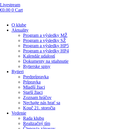
Livestream
€
0.00
0
Cart
O klube
Aktuality
Program a výsledky MŽ
Program a výsledky SŽ
Program a výsledky HP5
Program a výsledky HP4
Kalendár udalostí
Dokumenty na stiahnutie
Rytierske spisy
Rytieri
Predprípravka
Prípravka
Mladší žiaci
Starší žiaci
Zoznam hráčov
Nechajte nás hrať sa
Kouč 21. storočia
Vedenie
Rada klubu
Realizačný tím
Členovia zápasov