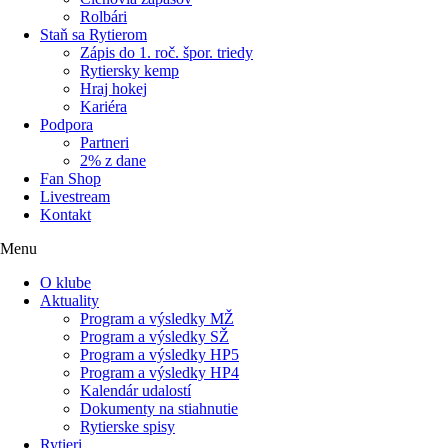
Rolbári
Staň sa Rytierom
Zápis do 1. roč. špor. triedy
Rytiersky kemp
Hraj hokej
Kariéra
Podpora
Partneri
2% z dane
Fan Shop
Livestream
Kontakt
Menu
O klube
Aktuality
Program a výsledky MŽ
Program a výsledky SŽ
Program a výsledky HP5
Program a výsledky HP4
Kalendár udalostí
Dokumenty na stiahnutie
Rytierske spisy
Rytieri