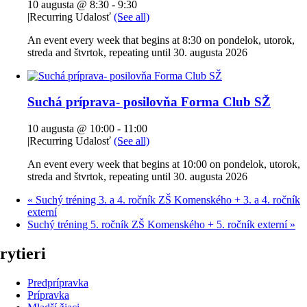
10 augusta @ 8:30
-
9:30
|
Recurring Udalosť
(See all)
An event every week that begins at 8:30 on pondelok, utorok,
streda and štvrtok, repeating until 30. augusta 2026
Suchá príprava- posilovňa Forma Club SŽ
10 augusta @ 10:00
-
11:00
|
Recurring Udalosť
(See all)
An event every week that begins at 10:00 on pondelok, utorok,
streda and štvrtok, repeating until 30. augusta 2026
«
Suchý tréning 3. a 4. ročník ZŠ Komenského + 3. a 4. ročník
externí
Suchý tréning 5. ročník ZŠ Komenského + 5. ročník externí
»
rytieri
Predprípravka
Prípravka