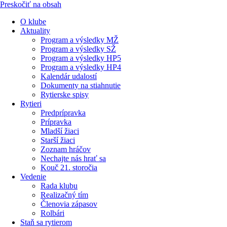
Preskočiť na obsah
O klube
Aktuality
Program a výsledky MŽ
Program a výsledky SŽ
Program a výsledky HP5
Program a výsledky HP4
Kalendár udalostí
Dokumenty na stiahnutie
Rytierske spisy
Rytieri
Predprípravka
Prípravka
Mladší žiaci
Starší žiaci
Zoznam hráčov
Nechajte nás hrať sa
Kouč 21. storočia
Vedenie
Rada klubu
Realizačný tím
Členovia zápasov
Rolbári
Staň sa rytierom