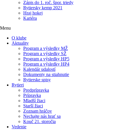
Zápis do 1. roč. špor. triedy
Rytiersky kemp 2021
Hraj hokej
Kariéra
Menu
O klube
Aktuality
Program a výsledky MŽ
Program a výsledky SŽ
Program a výsledky HP5
Program a výsledky HP4
Kalendár udalostí
Dokumenty na stiahnutie
Rytierske spisy
Rytieri
Predprípravka
Prípravka
Mladší žiaci
Starší žiaci
Zoznam hráčov
Nechajte nás hrať sa
Kouč 21. storočia
Vedenie