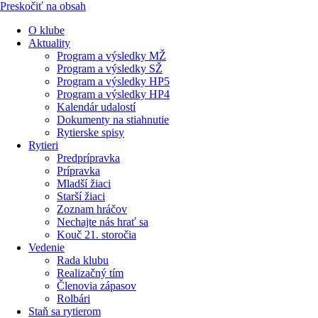
Preskočiť na obsah
O klube
Aktuality
Program a výsledky MŽ
Program a výsledky SŽ
Program a výsledky HP5
Program a výsledky HP4
Kalendár udalostí
Dokumenty na stiahnutie
Rytierske spisy
Rytieri
Predprípravka
Prípravka
Mladší žiaci
Starší žiaci
Zoznam hráčov
Nechajte nás hrať sa
Kouč 21. storočia
Vedenie
Rada klubu
Realizačný tím
Členovia zápasov
Rolbári
Staň sa rytierom