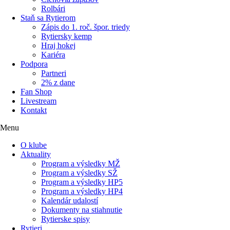
Rolbári
Staň sa Rytierom
Zápis do 1. roč. špor. triedy
Rytiersky kemp
Hraj hokej
Kariéra
Podpora
Partneri
2% z dane
Fan Shop
Livestream
Kontakt
Menu
O klube
Aktuality
Program a výsledky MŽ
Program a výsledky SŽ
Program a výsledky HP5
Program a výsledky HP4
Kalendár udalostí
Dokumenty na stiahnutie
Rytierske spisy
Rytieri