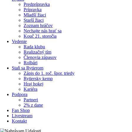
Predprípravka
Prípravka
Mladší žiaci
Starší žiaci
Zoznam hráčov
Nechajte nás hrať sa
Kouč 21. storočia
Vedenie
Rada klubu
Realizačný tím
Členovia zápasov
Rolbári
Staň sa Rytierom
Zápis do 1. roč. špor. triedy
Rytiersky kemp
Hraj hokej
Kariéra
Podpora
Partneri
2% z dane
Fan Shop
Livestream
Kontakt