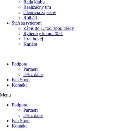
Rada klubu
Realizačný tím
Členovia zápasov
Rolbári
Staň sa rytierom
Zápis do 1. roč. špor. triedy
Rytiersky kemp 2021
Hraj hokej
Kariéra
Podpora
Partneri
2% z dane
Fan Shop
Kontakt
Menu
Podpora
Partneri
2% z dane
Fan Shop
Kontakt