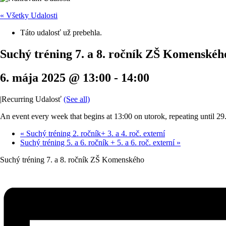
« Všetky Udalosti
Táto udalosť už prebehla.
Suchý tréning 7. a 8. ročník ZŠ Komenskéh
6. mája 2025 @ 13:00
-
14:00
|
Recurring Udalosť
(See all)
An event every week that begins at 13:00 on utorok, repeating until 29
«
Suchý tréning 2. ročník+ 3. a 4. roč. externí
Suchý tréning 5. a 6. ročník + 5. a 6. roč. externí
»
Suchý tréning 7. a 8. ročník ZŠ Komenského