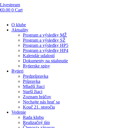
Livestream
€
0.00
0
Cart
O klube
Aktuality
Program a výsledky MŽ
Program a výsledky SŽ
Program a výsledky HP5
Program a výsledky HP4
Kalendár udalostí
Dokumenty na stiahnutie
Rytierske spisy
Rytieri
Predprípravka
Prípravka
Mladší žiaci
Starší žiaci
Zoznam hráčov
Nechajte nás hrať sa
Kouč 21. storočia
Vedenie
Rada klubu
Realizačný tím
Členovia zápasov