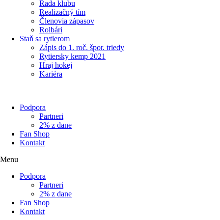
Rada klubu
Realizačný tím
Členovia zápasov
Rolbári
Staň sa rytierom
Zápis do 1. roč. špor. triedy
Rytiersky kemp 2021
Hraj hokej
Kariéra
Podpora
Partneri
2% z dane
Fan Shop
Kontakt
Menu
Podpora
Partneri
2% z dane
Fan Shop
Kontakt