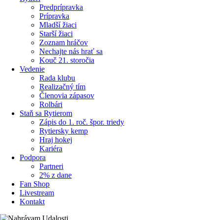
Predprípravka
Prípravka
Mladší žiaci
Starší žiaci
Zoznam hráčov
Nechajte nás hrať sa
Kouč 21. storočia
Vedenie
Rada klubu
Realizačný tím
Členovia zápasov
Rolbári
Staň sa Rytierom
Zápis do 1. roč. špor. triedy
Rytiersky kemp
Hraj hokej
Kariéra
Podpora
Partneri
2% z dane
Fan Shop
Livestream
Kontakt