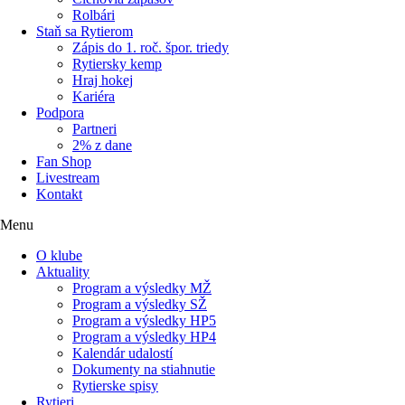
Rolbári
Staň sa Rytierom
Zápis do 1. roč. špor. triedy
Rytiersky kemp
Hraj hokej
Kariéra
Podpora
Partneri
2% z dane
Fan Shop
Livestream
Kontakt
Menu
O klube
Aktuality
Program a výsledky MŽ
Program a výsledky SŽ
Program a výsledky HP5
Program a výsledky HP4
Kalendár udalostí
Dokumenty na stiahnutie
Rytierske spisy
Rytieri