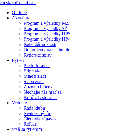
Preskočiť na obsah
O klube
Aktuality
Program a výsledky MŽ
Program a výsledky SŽ
Program a výsledky HP5
Program a výsledky HP4
Kalendár udalostí
Dokumenty na stiahnutie
Rytierske spisy
Rytieri
Predprípravka
Prípravka
Mladší žiaci
Starší žiaci
Zoznam hráčov
Nechajte nás hrať sa
Kouč 21. storočia
Vedenie
Rada klubu
Realizačný tím
Členovia zápasov
Rolbári
Staň sa rytierom