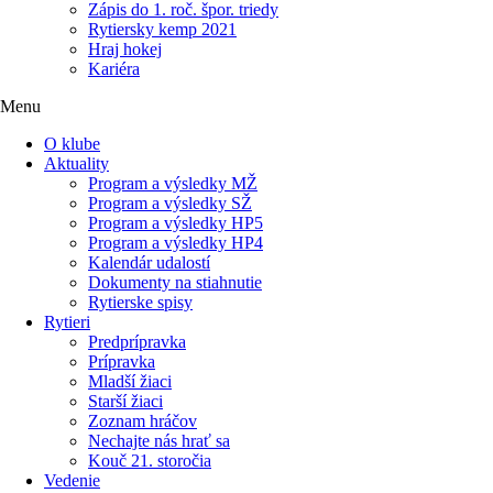
Zápis do 1. roč. špor. triedy
Rytiersky kemp 2021
Hraj hokej
Kariéra
Menu
O klube
Aktuality
Program a výsledky MŽ
Program a výsledky SŽ
Program a výsledky HP5
Program a výsledky HP4
Kalendár udalostí
Dokumenty na stiahnutie
Rytierske spisy
Rytieri
Predprípravka
Prípravka
Mladší žiaci
Starší žiaci
Zoznam hráčov
Nechajte nás hrať sa
Kouč 21. storočia
Vedenie