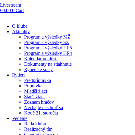
Livestream
€
0.00
0
Cart
O klube
Aktuality
Program a výsledky MŽ
Program a výsledky SŽ
Program a výsledky HP5
Program a výsledky HP4
Kalendár udalostí
Dokumenty na stiahnutie
Rytierske spisy
Rytieri
Predprípravka
Prípravka
Mladší žiaci
Starší žiaci
Zoznam hráčov
Nechajte nás hrať sa
Kouč 21. storočia
Vedenie
Rada klubu
Realizačný tím
Členovia zápasov