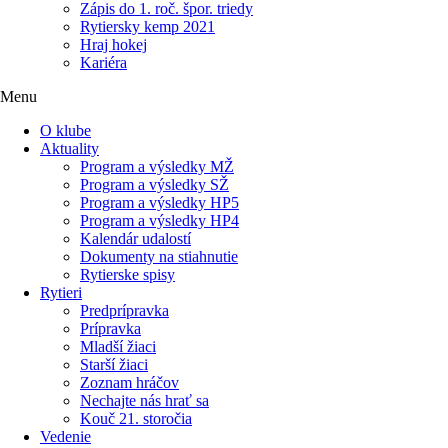
Zápis do 1. roč. špor. triedy
Rytiersky kemp 2021
Hraj hokej
Kariéra
Menu
O klube
Aktuality
Program a výsledky MŽ
Program a výsledky SŽ
Program a výsledky HP5
Program a výsledky HP4
Kalendár udalostí
Dokumenty na stiahnutie
Rytierske spisy
Rytieri
Predprípravka
Prípravka
Mladší žiaci
Starší žiaci
Zoznam hráčov
Nechajte nás hrať sa
Kouč 21. storočia
Vedenie