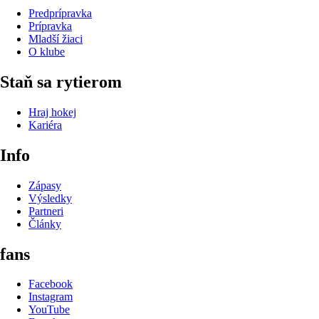
Predprípravka
Prípravka
Mladší žiaci
O klube
Staň sa rytierom
Hraj hokej
Kariéra
Info
Zápasy
Výsledky
Partneri
Články
fans
Facebook
Instagram
YouTube