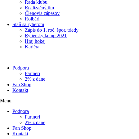
Rada klubu
Realizačný tím
Členovia zápasov
Rolbári
Staň sa rytierom
Zápis do 1. roč. špor. triedy
Rytiersky kemp 2021
Hraj hokej
Kariéra
Podpora
Partneri
2% z dane
Fan Shop
Kontakt
Menu
Podpora
Partneri
2% z dane
Fan Shop
Kontakt