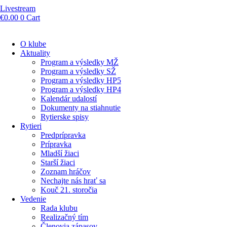
Livestream
€
0.00
0
Cart
O klube
Aktuality
Program a výsledky MŽ
Program a výsledky SŽ
Program a výsledky HP5
Program a výsledky HP4
Kalendár udalostí
Dokumenty na stiahnutie
Rytierske spisy
Rytieri
Predprípravka
Prípravka
Mladší žiaci
Starší žiaci
Zoznam hráčov
Nechajte nás hrať sa
Kouč 21. storočia
Vedenie
Rada klubu
Realizačný tím
Členovia zápasov