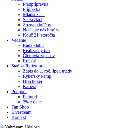
Predprípravka
Prípravka
Mladší žiaci
Starší žiaci
Zoznam hráčov
Nechajte nás hrať sa
Kouč 21. storočia
Vedenie
Rada klubu
Realizačný tím
Členovia zápasov
Rolbári
Staň sa Rytierom
Zápis do 1. roč. špor. triedy
Rytiersky kemp
Hraj hokej
Kariéra
Podpora
Partneri
2% z dane
Fan Shop
Livestream
Kontakt