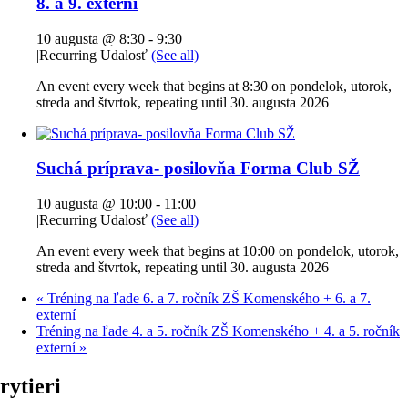
8. a 9. externí
10 augusta @ 8:30
-
9:30
|
Recurring Udalosť
(See all)
An event every week that begins at 8:30 on pondelok, utorok,
streda and štvrtok, repeating until 30. augusta 2026
Suchá príprava- posilovňa Forma Club SŽ
10 augusta @ 10:00
-
11:00
|
Recurring Udalosť
(See all)
An event every week that begins at 10:00 on pondelok, utorok,
streda and štvrtok, repeating until 30. augusta 2026
«
Tréning na ľade 6. a 7. ročník ZŠ Komenského + 6. a 7.
externí
Tréning na ľade 4. a 5. ročník ZŠ Komenského + 4. a 5. ročník
externí
»
rytieri