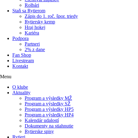
Rolbári
Staň sa Rytierom
Zápis do 1. roč. špor. triedy
Rytiersky kemp
Hraj hokej
Kariéra
Podpora
Partneri
2% z dane
Fan Shop
Livestream
Kontakt
Menu
O klube
Aktuality
Program a výsledky MŽ
Program a výsledky SŽ
Program a výsledky HP5
Program a výsledky HP4
Kalendár udalostí
Dokumenty na stiahnutie
Rytierske spisy
Rytieri