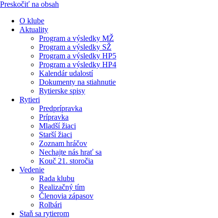
Preskočiť na obsah
O klube
Aktuality
Program a výsledky MŽ
Program a výsledky SŽ
Program a výsledky HP5
Program a výsledky HP4
Kalendár udalostí
Dokumenty na stiahnutie
Rytierske spisy
Rytieri
Predprípravka
Prípravka
Mladší žiaci
Starší žiaci
Zoznam hráčov
Nechajte nás hrať sa
Kouč 21. storočia
Vedenie
Rada klubu
Realizačný tím
Členovia zápasov
Rolbári
Staň sa rytierom