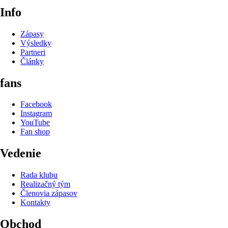
Info
Zápasy
Výsledky
Partneri
Články
fans
Facebook
Instagram
YouTube
Fan shop
Vedenie
Rada klubu
Realizačný tým
Členovia zápasov
Kontakty
Obchod