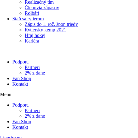
Realizačný tím
Členovia zápasov
Rolbári
Staň sa rytierom
Zápis do 1. roč. špor. triedy
Rytiersky kemp 2021
Hraj hokej
Kariéra
Podpora
Partneri
2% z dane
Fan Shop
Kontakt
Menu
Podpora
Partneri
2% z dane
Fan Shop
Kontakt
Livestream