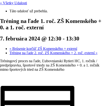
« Všetky Udalosti
Táto udalosť už prebehla.
Tréning na ľade 1. roč. ZŠ Komenského +
0. a 1. roč. externí
7. februára 2024 @ 12:30
-
13:30
«
Brúsenie korčúľ ZŠ Komenského + externí
Tréning na ľade 2. roč. ZŠ Komenského + 2. roč. externí
»
Tréningový proces na ľade, Ľubovnianski Rytieri HC, 1. ročník /
predprípravka, športové triedy na ZŠ Komenského + 0. a 1. ročník
mimo športových tried na ZŠ Komenského