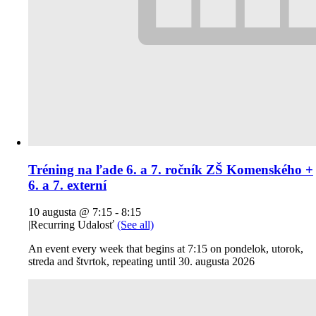
Tréning na ľade 6. a 7. ročník ZŠ Komenského +
6. a 7. externí
10 augusta @ 7:15
-
8:15
|
Recurring Udalosť
(See all)
An event every week that begins at 7:15 on pondelok, utorok,
streda and štvrtok, repeating until 30. augusta 2026