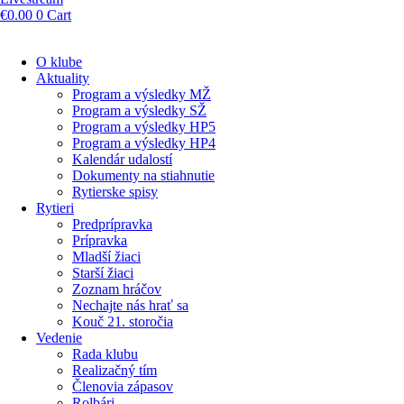
€
0.00
0
Cart
O klube
Aktuality
Program a výsledky MŽ
Program a výsledky SŽ
Program a výsledky HP5
Program a výsledky HP4
Kalendár udalostí
Dokumenty na stiahnutie
Rytierske spisy
Rytieri
Predprípravka
Prípravka
Mladší žiaci
Starší žiaci
Zoznam hráčov
Nechajte nás hrať sa
Kouč 21. storočia
Vedenie
Rada klubu
Realizačný tím
Členovia zápasov
Rolbári