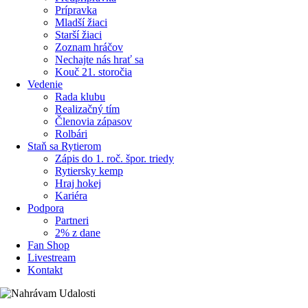
Prípravka
Mladší žiaci
Starší žiaci
Zoznam hráčov
Nechajte nás hrať sa
Kouč 21. storočia
Vedenie
Rada klubu
Realizačný tím
Členovia zápasov
Rolbári
Staň sa Rytierom
Zápis do 1. roč. špor. triedy
Rytiersky kemp
Hraj hokej
Kariéra
Podpora
Partneri
2% z dane
Fan Shop
Livestream
Kontakt