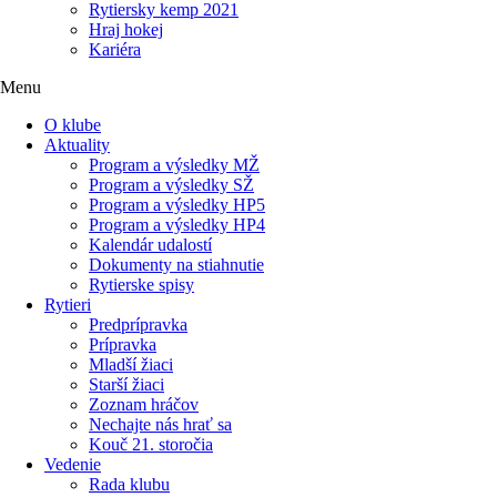
Rytiersky kemp 2021
Hraj hokej
Kariéra
Menu
O klube
Aktuality
Program a výsledky MŽ
Program a výsledky SŽ
Program a výsledky HP5
Program a výsledky HP4
Kalendár udalostí
Dokumenty na stiahnutie
Rytierske spisy
Rytieri
Predprípravka
Prípravka
Mladší žiaci
Starší žiaci
Zoznam hráčov
Nechajte nás hrať sa
Kouč 21. storočia
Vedenie
Rada klubu