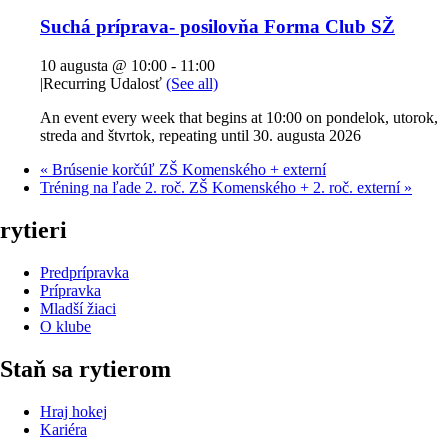
Suchá príprava- posilovňa Forma Club SŽ
10 augusta @ 10:00
-
11:00
|
Recurring Udalosť
(See all)
An event every week that begins at 10:00 on pondelok, utorok,
streda and štvrtok, repeating until 30. augusta 2026
«
Brúsenie korčúľ ZŠ Komenského + externí
Tréning na ľade 2. roč. ZŠ Komenského + 2. roč. externí
»
rytieri
Predprípravka
Prípravka
Mladší žiaci
O klube
Staň sa rytierom
Hraj hokej
Kariéra