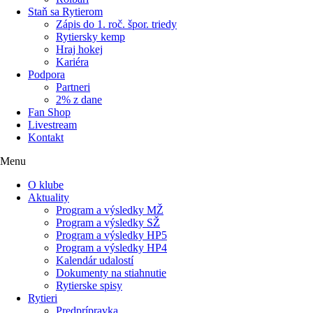
Staň sa Rytierom
Zápis do 1. roč. špor. triedy
Rytiersky kemp
Hraj hokej
Kariéra
Podpora
Partneri
2% z dane
Fan Shop
Livestream
Kontakt
Menu
O klube
Aktuality
Program a výsledky MŽ
Program a výsledky SŽ
Program a výsledky HP5
Program a výsledky HP4
Kalendár udalostí
Dokumenty na stiahnutie
Rytierske spisy
Rytieri
Predprípravka