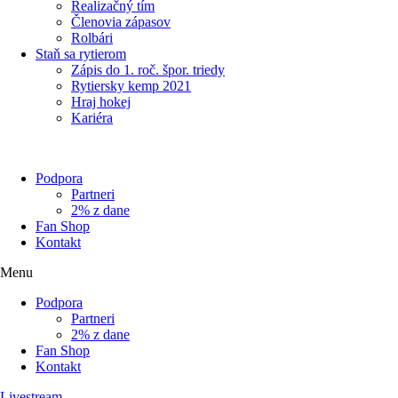
Realizačný tím
Členovia zápasov
Rolbári
Staň sa rytierom
Zápis do 1. roč. špor. triedy
Rytiersky kemp 2021
Hraj hokej
Kariéra
Podpora
Partneri
2% z dane
Fan Shop
Kontakt
Menu
Podpora
Partneri
2% z dane
Fan Shop
Kontakt
Livestream