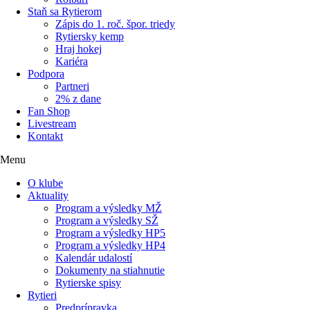
Staň sa Rytierom
Zápis do 1. roč. špor. triedy
Rytiersky kemp
Hraj hokej
Kariéra
Podpora
Partneri
2% z dane
Fan Shop
Livestream
Kontakt
Menu
O klube
Aktuality
Program a výsledky MŽ
Program a výsledky SŽ
Program a výsledky HP5
Program a výsledky HP4
Kalendár udalostí
Dokumenty na stiahnutie
Rytierske spisy
Rytieri
Predprípravka