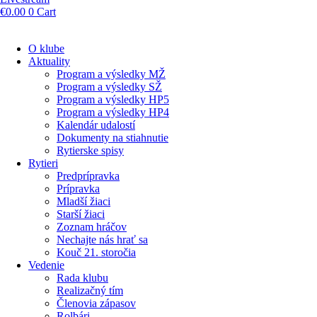
€
0.00
0
Cart
O klube
Aktuality
Program a výsledky MŽ
Program a výsledky SŽ
Program a výsledky HP5
Program a výsledky HP4
Kalendár udalostí
Dokumenty na stiahnutie
Rytierske spisy
Rytieri
Predprípravka
Prípravka
Mladší žiaci
Starší žiaci
Zoznam hráčov
Nechajte nás hrať sa
Kouč 21. storočia
Vedenie
Rada klubu
Realizačný tím
Členovia zápasov
Rolbári