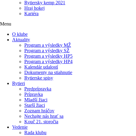
Rytiersky kemp 2021
Hraj hokej
Kariéra
Menu
O klube
Aktuality
Program a výsledky MŽ
Program a výsledky SŽ
Program a výsledky HP5
Program a výsledky HP4
Kalendár udalostí
Dokumenty na stiahnutie
Rytierske spisy
Rytieri
Predprípravka
Prípravka
Mladší žiaci
Starší žiaci
Zoznam hráčov
Nechajte nás hrať sa
Kouč 21. storočia
Vedenie
Rada klubu