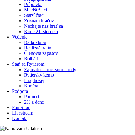
Prípravka
Mladší žiaci
Starší žiaci
Zoznam hráčov
Nechajte nás hrať sa
Kouč 21. storočia
Vedenie
Rada klubu
Realizačný tím
Členovia zápasov
Rolbári
Staň sa Rytierom
Zápis do 1. roč. špor. triedy
Rytiersky kemp
Hraj hokej
Kariéra
Podpora
Partneri
2% z dane
Fan Shop
Livestream
Kontakt