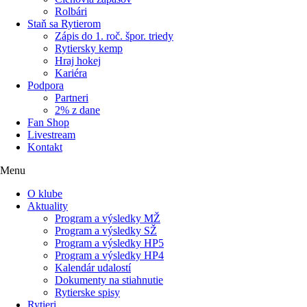
Rolbári
Staň sa Rytierom
Zápis do 1. roč. špor. triedy
Rytiersky kemp
Hraj hokej
Kariéra
Podpora
Partneri
2% z dane
Fan Shop
Livestream
Kontakt
Menu
O klube
Aktuality
Program a výsledky MŽ
Program a výsledky SŽ
Program a výsledky HP5
Program a výsledky HP4
Kalendár udalostí
Dokumenty na stiahnutie
Rytierske spisy
Rytieri