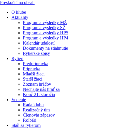
Preskočiť na obsah
O klube
Aktuality
Program a výsledky MŽ
Program a výsledky SŽ
Program a výsledky HP5
Program a výsledky HP4
Kalendár udalostí
Dokumenty na stiahnutie
Rytierske spisy
Rytieri
Predprípravka
Prípravka
Mladší žiaci
Starší žiaci
Zoznam hráčov
Nechajte nás hrať sa
Kouč 21. storočia
Vedenie
Rada klubu
Realizačný tím
Členovia zápasov
Rolbári
Staň sa rytierom