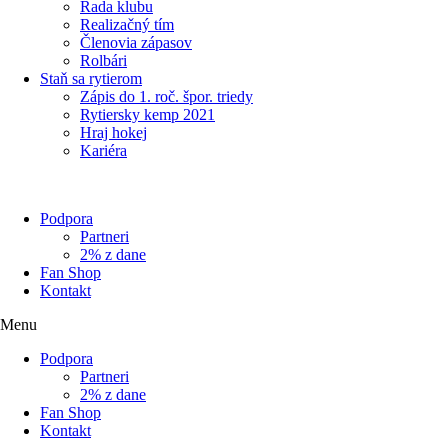
Rada klubu
Realizačný tím
Členovia zápasov
Rolbári
Staň sa rytierom
Zápis do 1. roč. špor. triedy
Rytiersky kemp 2021
Hraj hokej
Kariéra
Podpora
Partneri
2% z dane
Fan Shop
Kontakt
Menu
Podpora
Partneri
2% z dane
Fan Shop
Kontakt