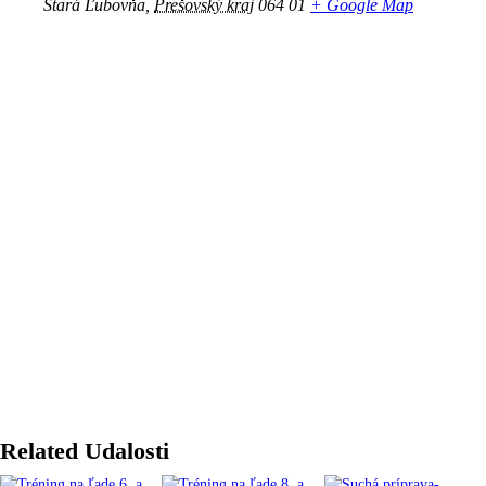
Stará Ľubovňa
,
Prešovský kraj
064 01
+ Google Map
Related Udalosti