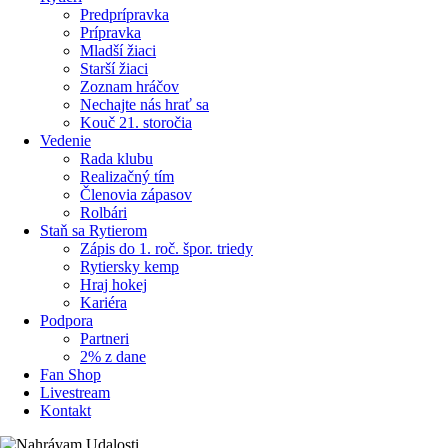
Predprípravka
Prípravka
Mladší žiaci
Starší žiaci
Zoznam hráčov
Nechajte nás hrať sa
Kouč 21. storočia
Vedenie
Rada klubu
Realizačný tím
Členovia zápasov
Rolbári
Staň sa Rytierom
Zápis do 1. roč. špor. triedy
Rytiersky kemp
Hraj hokej
Kariéra
Podpora
Partneri
2% z dane
Fan Shop
Livestream
Kontakt