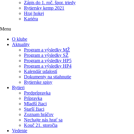
Zápis do 1. roč. špor. triedy
Rytiersky kemp 2021
Hraj hokej
Kariéra
Menu
O klube
Aktuality
Program a výsledky MŽ
Program a výsledky SŽ
Program a výsledky HP5
Program a výsledky HP4
Kalendár udalostí
Dokumenty na stiahnutie
Rytierske spisy
Rytieri
Predprípravka
Prípravka
Mladší žiaci
Starší žiaci
Zoznam hráčov
Nechajte nás hrať sa
Kouč 21. storočia
Vedenie