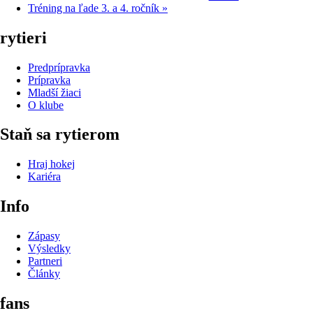
Tréning na ľade 3. a 4. ročník
»
rytieri
Predprípravka
Prípravka
Mladší žiaci
O klube
Staň sa rytierom
Hraj hokej
Kariéra
Info
Zápasy
Výsledky
Partneri
Články
fans