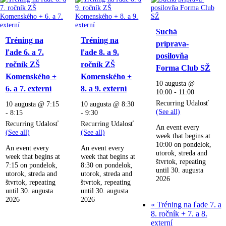
Suchá
Tréning na
Tréning na
príprava-
ľade 6. a 7.
ľade 8. a 9.
posilovňa
ročník ZŠ
ročník ZŠ
Forma Club SŽ
Komenského +
Komenského +
10 augusta @
6. a 7. externí
8. a 9. externí
10:00
-
11:00
Recurring Udalosť
10 augusta @ 7:15
10 augusta @ 8:30
(See all)
-
8:15
-
9:30
Recurring Udalosť
Recurring Udalosť
An event every
(See all)
(See all)
week that begins at
10:00 on pondelok,
An event every
An event every
utorok, streda and
week that begins at
week that begins at
štvrtok, repeating
7:15 on pondelok,
8:30 on pondelok,
until 30. augusta
utorok, streda and
utorok, streda and
2026
štvrtok, repeating
štvrtok, repeating
until 30. augusta
until 30. augusta
2026
2026
«
Tréning na ľade 7. a
8. ročník + 7. a 8.
externí