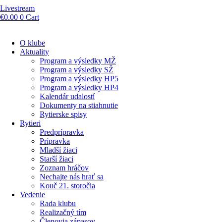
Livestream
€
0.00
0
Cart
O klube
Aktuality
Program a výsledky MŽ
Program a výsledky SŽ
Program a výsledky HP5
Program a výsledky HP4
Kalendár udalostí
Dokumenty na stiahnutie
Rytierske spisy
Rytieri
Predprípravka
Prípravka
Mladší žiaci
Starší žiaci
Zoznam hráčov
Nechajte nás hrať sa
Kouč 21. storočia
Vedenie
Rada klubu
Realizačný tím
Členovia zápasov