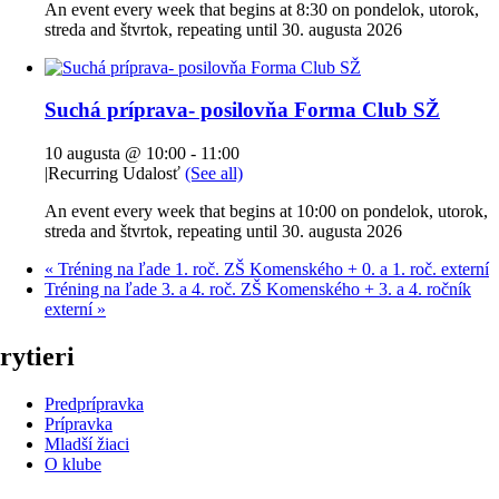
An event every week that begins at 8:30 on pondelok, utorok,
streda and štvrtok, repeating until 30. augusta 2026
Suchá príprava- posilovňa Forma Club SŽ
10 augusta @ 10:00
-
11:00
|
Recurring Udalosť
(See all)
An event every week that begins at 10:00 on pondelok, utorok,
streda and štvrtok, repeating until 30. augusta 2026
«
Tréning na ľade 1. roč. ZŠ Komenského + 0. a 1. roč. externí
Tréning na ľade 3. a 4. roč. ZŠ Komenského + 3. a 4. ročník
externí
»
rytieri
Predprípravka
Prípravka
Mladší žiaci
O klube