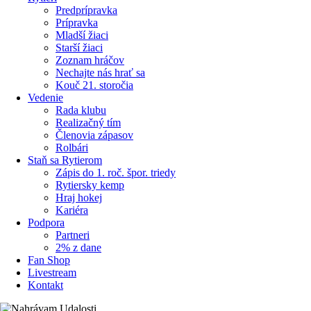
Predprípravka
Prípravka
Mladší žiaci
Starší žiaci
Zoznam hráčov
Nechajte nás hrať sa
Kouč 21. storočia
Vedenie
Rada klubu
Realizačný tím
Členovia zápasov
Rolbári
Staň sa Rytierom
Zápis do 1. roč. špor. triedy
Rytiersky kemp
Hraj hokej
Kariéra
Podpora
Partneri
2% z dane
Fan Shop
Livestream
Kontakt