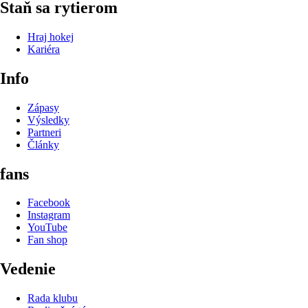
Staň sa rytierom
Hraj hokej
Kariéra
Info
Zápasy
Výsledky
Partneri
Články
fans
Facebook
Instagram
YouTube
Fan shop
Vedenie
Rada klubu