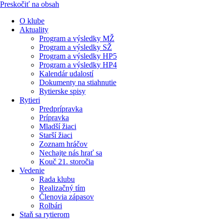
Preskočiť na obsah
O klube
Aktuality
Program a výsledky MŽ
Program a výsledky SŽ
Program a výsledky HP5
Program a výsledky HP4
Kalendár udalostí
Dokumenty na stiahnutie
Rytierske spisy
Rytieri
Predprípravka
Prípravka
Mladší žiaci
Starší žiaci
Zoznam hráčov
Nechajte nás hrať sa
Kouč 21. storočia
Vedenie
Rada klubu
Realizačný tím
Členovia zápasov
Rolbári
Staň sa rytierom