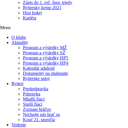
Zápis do 1. roč. špor. triedy
Rytiersky kemp 2021
Hraj hokej
Kariéra
Menu
O klube
Aktuality
Program a výsledky MŽ
Program a výsledky SŽ
Program a výsledky HP5
Program a výsledky HP4
Kalendár udalostí
Dokumenty na stiahnutie
Rytierske spisy
Rytieri
Predprípravka
Prípravka
Mladší žiaci
Starší žiaci
Zoznam hráčov
Nechajte nás hrať sa
Kouč 21. storočia
Vedenie