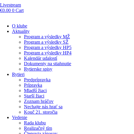
Livestream
€
0.00
0
Cart
O klube
Aktuality
Program a výsledky MŽ
Program a výsledky SŽ
Program a výsledky HP5
Program a výsledky HP4
Kalendár udalostí
Dokumenty na stiahnutie
Rytierske spisy
Rytieri
Predprípravka
Prípravka
Mladší žiaci
Starší žiaci
Zoznam hráčov
Nechajte nás hrať sa
Kouč 21. storočia
Vedenie
Rada klubu
Realizačný tím
Členovia zápasov