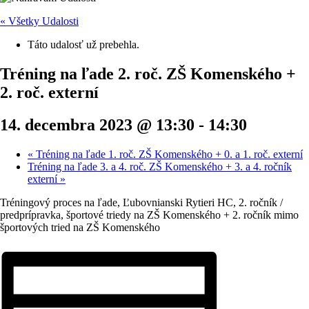
« Všetky Udalosti
Táto udalosť už prebehla.
Tréning na ľade 2. roč. ZŠ Komenského +
2. roč. externí
14. decembra 2023 @ 13:30
-
14:30
«
Tréning na ľade 1. roč. ZŠ Komenského + 0. a 1. roč. externí
Tréning na ľade 3. a 4. roč. ZŠ Komenského + 3. a 4. ročník
externí
»
Tréningový proces na ľade, Ľubovnianski Rytieri HC, 2. ročník /
predprípravka, športové triedy na ZŠ Komenského + 2. ročník mimo
športových tried na ZŠ Komenského