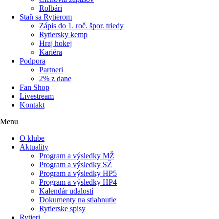
Rolbári
Staň sa Rytierom
Zápis do 1. roč. špor. triedy
Rytiersky kemp
Hraj hokej
Kariéra
Podpora
Partneri
2% z dane
Fan Shop
Livestream
Kontakt
Menu
O klube
Aktuality
Program a výsledky MŽ
Program a výsledky SŽ
Program a výsledky HP5
Program a výsledky HP4
Kalendár udalostí
Dokumenty na stiahnutie
Rytierske spisy
Rytieri