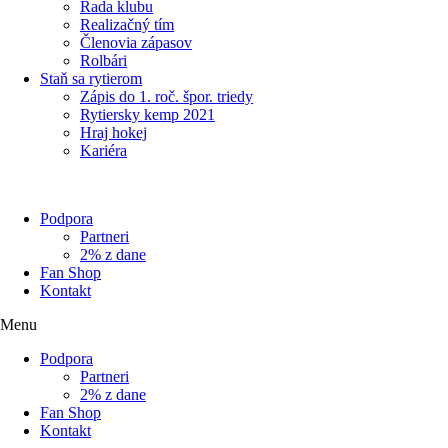
Rada klubu
Realizačný tím
Členovia zápasov
Rolbári
Staň sa rytierom
Zápis do 1. roč. špor. triedy
Rytiersky kemp 2021
Hraj hokej
Kariéra
Podpora
Partneri
2% z dane
Fan Shop
Kontakt
Menu
Podpora
Partneri
2% z dane
Fan Shop
Kontakt