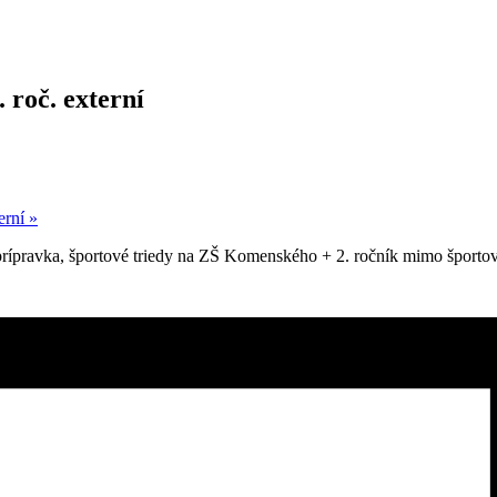
 roč. externí
terní
»
dprípravka, športové triedy na ZŠ Komenského + 2. ročník mimo šport