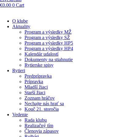
€
0.00
0
Cart
O klube
Aktuality
Program a výsledky MŽ
Program a výsledky SŽ
Program a výsledky HP5
Program a výsledky HP4
Kalendár udalostí
Dokumenty na stiahnutie
Rytierske spisy
Rytieri
Predprípravka
Prípravka
Mladší žiaci
Starší žiaci
Zoznam hráčov
Nechajte nás hrať sa
Kouč 21. storočia
Vedenie
Rada klubu
Realizačný tím
Členovia zápasov
Rolbári