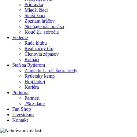
Prípravka
Mladší žiaci
Starší žiaci
Zoznam hráčov
Nechajte nás hrať sa
Kouč 21. storočia
Vedenie
Rada klubu
Realizačný tím
Členovia zápasov
Rolbári
Staň sa Rytierom
Zápis do 1. roč. špor. triedy
Rytiersky kemp
Hraj hokej
Kariéra
Podpora
Partneri
2% z dane
Fan Shop
Livestream
Kontakt