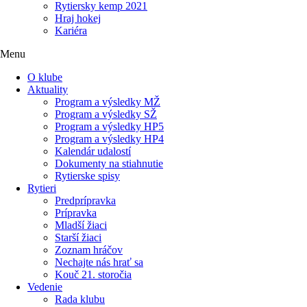
Rytiersky kemp 2021
Hraj hokej
Kariéra
Menu
O klube
Aktuality
Program a výsledky MŽ
Program a výsledky SŽ
Program a výsledky HP5
Program a výsledky HP4
Kalendár udalostí
Dokumenty na stiahnutie
Rytierske spisy
Rytieri
Predprípravka
Prípravka
Mladší žiaci
Starší žiaci
Zoznam hráčov
Nechajte nás hrať sa
Kouč 21. storočia
Vedenie
Rada klubu