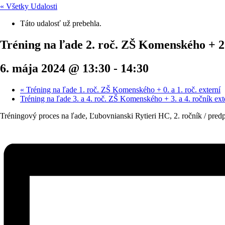
« Všetky Udalosti
Táto udalosť už prebehla.
Tréning na ľade 2. roč. ZŠ Komenského + 2.
6. mája 2024 @ 13:30
-
14:30
«
Tréning na ľade 1. roč. ZŠ Komenského + 0. a 1. roč. externí
Tréning na ľade 3. a 4. roč. ZŠ Komenského + 3. a 4. ročník ex
Tréningový proces na ľade, Ľubovnianski Rytieri HC, 2. ročník / pre