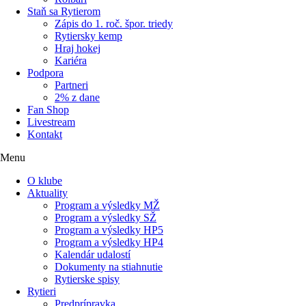
Staň sa Rytierom
Zápis do 1. roč. špor. triedy
Rytiersky kemp
Hraj hokej
Kariéra
Podpora
Partneri
2% z dane
Fan Shop
Livestream
Kontakt
Menu
O klube
Aktuality
Program a výsledky MŽ
Program a výsledky SŽ
Program a výsledky HP5
Program a výsledky HP4
Kalendár udalostí
Dokumenty na stiahnutie
Rytierske spisy
Rytieri
Predprípravka