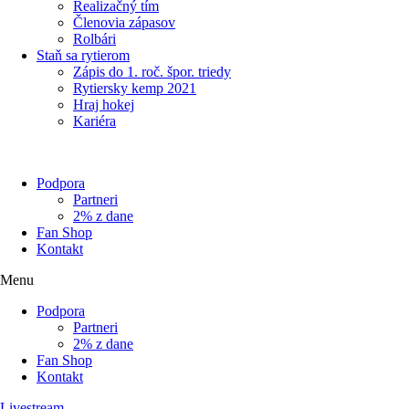
Realizačný tím
Členovia zápasov
Rolbári
Staň sa rytierom
Zápis do 1. roč. špor. triedy
Rytiersky kemp 2021
Hraj hokej
Kariéra
Podpora
Partneri
2% z dane
Fan Shop
Kontakt
Menu
Podpora
Partneri
2% z dane
Fan Shop
Kontakt
Livestream