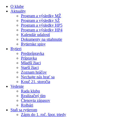
Preskočiť
O klube
na
Aktuality
obsah
Program a výsledky MŽ
Program a výsledky SŽ
Program a výsledky HP5
Program a výsledky HP4
Kalendár udalostí
Dokumenty na stiahnutie
Rytierske spisy
Rytieri
Predprípravka
Prípravka
Mladší žiaci
Starší žiaci
Zoznam hráčov
Nechajte nás hrať sa
Kouč 21. storočia
Vedenie
Rada klubu
Realizačný tím
Členovia zápasov
Rolbári
Staň sa rytierom
Zápis do 1. roč. špor. triedy