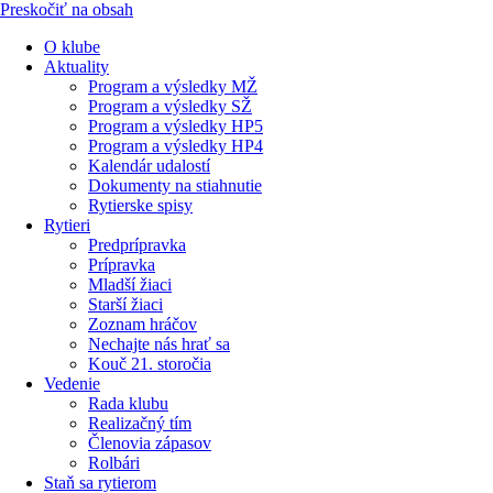
Preskočiť na obsah
O klube
Aktuality
Program a výsledky MŽ
Program a výsledky SŽ
Program a výsledky HP5
Program a výsledky HP4
Kalendár udalostí
Dokumenty na stiahnutie
Rytierske spisy
Rytieri
Predprípravka
Prípravka
Mladší žiaci
Starší žiaci
Zoznam hráčov
Nechajte nás hrať sa
Kouč 21. storočia
Vedenie
Rada klubu
Realizačný tím
Členovia zápasov
Rolbári
Staň sa rytierom