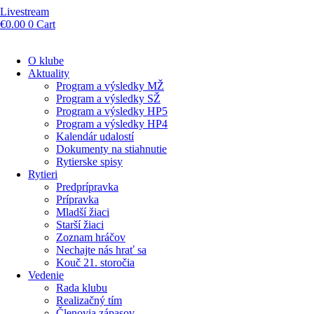
Livestream
€
0.00
0
Cart
O klube
Aktuality
Program a výsledky MŽ
Program a výsledky SŽ
Program a výsledky HP5
Program a výsledky HP4
Kalendár udalostí
Dokumenty na stiahnutie
Rytierske spisy
Rytieri
Predprípravka
Prípravka
Mladší žiaci
Starší žiaci
Zoznam hráčov
Nechajte nás hrať sa
Kouč 21. storočia
Vedenie
Rada klubu
Realizačný tím
Členovia zápasov