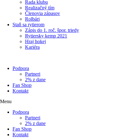
Rada klubu
Realizačný tím
Členovia zápasov
Rolbári
Staň sa rytierom
Zápis do 1. roč. špor. triedy
Rytiersky kemp 2021
Hraj hokej
Kariéra
Podpora
Partneri
2% z dane
Fan Shop
Kontakt
Menu
Podpora
Partneri
2% z dane
Fan Shop
Kontakt