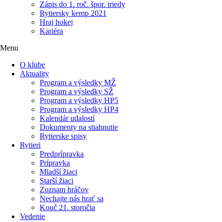
Zápis do 1. roč. špor. triedy
Rytiersky kemp 2021
Hraj hokej
Kariéra
Menu
O klube
Aktuality
Program a výsledky MŽ
Program a výsledky SŽ
Program a výsledky HP5
Program a výsledky HP4
Kalendár udalostí
Dokumenty na stiahnutie
Rytierske spisy
Rytieri
Predprípravka
Prípravka
Mladší žiaci
Starší žiaci
Zoznam hráčov
Nechajte nás hrať sa
Kouč 21. storočia
Vedenie