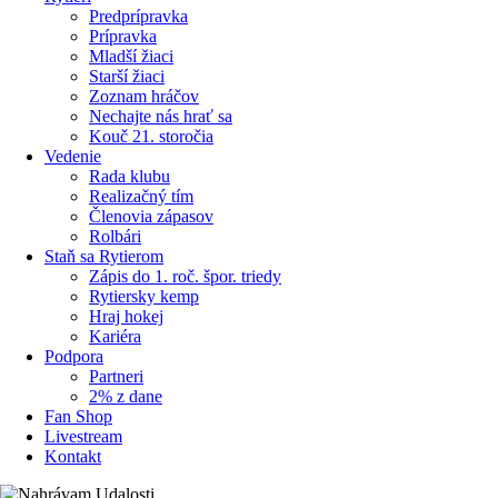
Predprípravka
Prípravka
Mladší žiaci
Starší žiaci
Zoznam hráčov
Nechajte nás hrať sa
Kouč 21. storočia
Vedenie
Rada klubu
Realizačný tím
Členovia zápasov
Rolbári
Staň sa Rytierom
Zápis do 1. roč. špor. triedy
Rytiersky kemp
Hraj hokej
Kariéra
Podpora
Partneri
2% z dane
Fan Shop
Livestream
Kontakt