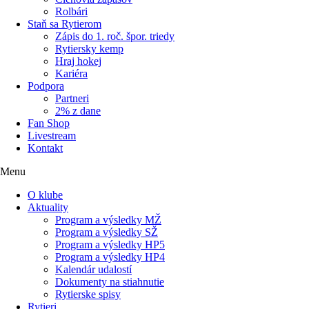
Rolbári
Staň sa Rytierom
Zápis do 1. roč. špor. triedy
Rytiersky kemp
Hraj hokej
Kariéra
Podpora
Partneri
2% z dane
Fan Shop
Livestream
Kontakt
Menu
O klube
Aktuality
Program a výsledky MŽ
Program a výsledky SŽ
Program a výsledky HP5
Program a výsledky HP4
Kalendár udalostí
Dokumenty na stiahnutie
Rytierske spisy
Rytieri