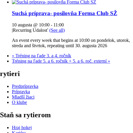
Suchá príprava- posilovňa Forma Club SŽ
10 augusta @ 10:00
-
11:00
|
Recurring Udalosť
(See all)
An event every week that begins at 10:00 on pondelok, utorok,
streda and štvrtok, repeating until 30. augusta 2026
«
Tréning na ľade 3. a 4. ročník
Tréning na ľade 5. a 6. ročník + 5. a 6. roč. externí
»
rytieri
Predprípravka
Prípravka
Mladší žiaci
O klube
Staň sa rytierom
Hraj hokej
Kariéra