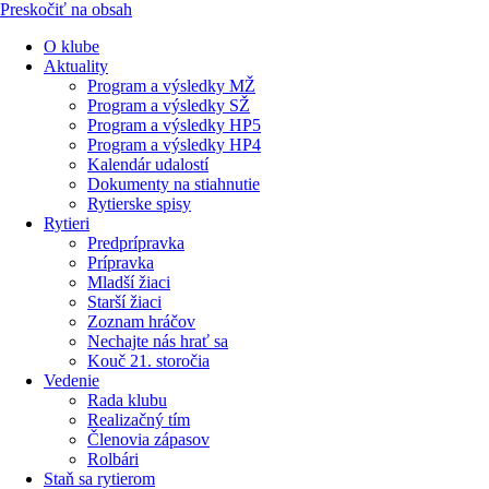
Preskočiť na obsah
O klube
Aktuality
Program a výsledky MŽ
Program a výsledky SŽ
Program a výsledky HP5
Program a výsledky HP4
Kalendár udalostí
Dokumenty na stiahnutie
Rytierske spisy
Rytieri
Predprípravka
Prípravka
Mladší žiaci
Starší žiaci
Zoznam hráčov
Nechajte nás hrať sa
Kouč 21. storočia
Vedenie
Rada klubu
Realizačný tím
Členovia zápasov
Rolbári
Staň sa rytierom