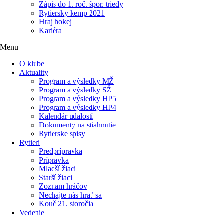
Zápis do 1. roč. špor. triedy
Rytiersky kemp 2021
Hraj hokej
Kariéra
Menu
O klube
Aktuality
Program a výsledky MŽ
Program a výsledky SŽ
Program a výsledky HP5
Program a výsledky HP4
Kalendár udalostí
Dokumenty na stiahnutie
Rytierske spisy
Rytieri
Predprípravka
Prípravka
Mladší žiaci
Starší žiaci
Zoznam hráčov
Nechajte nás hrať sa
Kouč 21. storočia
Vedenie