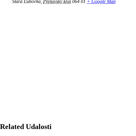
Stará Ľubovňa
,
Prešovský kraj
064 01
+ Google Map
Related Udalosti