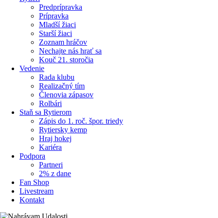
Predprípravka
Prípravka
Mladší žiaci
Starší žiaci
Zoznam hráčov
Nechajte nás hrať sa
Kouč 21. storočia
Vedenie
Rada klubu
Realizačný tím
Členovia zápasov
Rolbári
Staň sa Rytierom
Zápis do 1. roč. špor. triedy
Rytiersky kemp
Hraj hokej
Kariéra
Podpora
Partneri
2% z dane
Fan Shop
Livestream
Kontakt