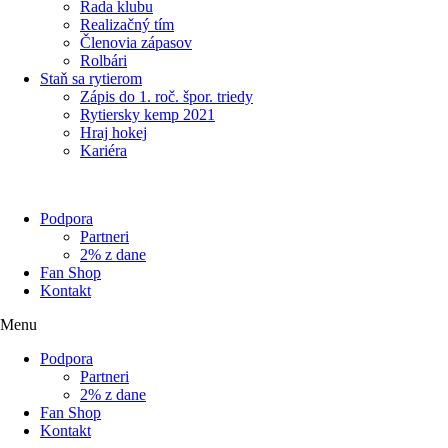
Rada klubu
Realizačný tím
Členovia zápasov
Rolbári
Staň sa rytierom
Zápis do 1. roč. špor. triedy
Rytiersky kemp 2021
Hraj hokej
Kariéra
Podpora
Partneri
2% z dane
Fan Shop
Kontakt
Menu
Podpora
Partneri
2% z dane
Fan Shop
Kontakt