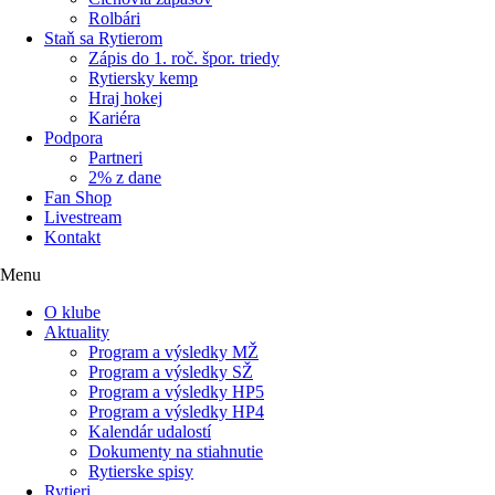
Rolbári
Staň sa Rytierom
Zápis do 1. roč. špor. triedy
Rytiersky kemp
Hraj hokej
Kariéra
Podpora
Partneri
2% z dane
Fan Shop
Livestream
Kontakt
Menu
O klube
Aktuality
Program a výsledky MŽ
Program a výsledky SŽ
Program a výsledky HP5
Program a výsledky HP4
Kalendár udalostí
Dokumenty na stiahnutie
Rytierske spisy
Rytieri