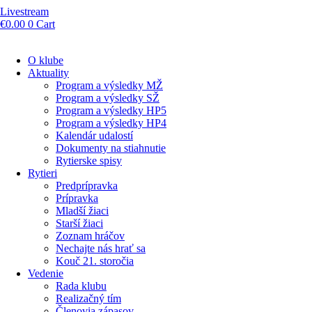
Livestream
€
0.00
0
Cart
O klube
Aktuality
Program a výsledky MŽ
Program a výsledky SŽ
Program a výsledky HP5
Program a výsledky HP4
Kalendár udalostí
Dokumenty na stiahnutie
Rytierske spisy
Rytieri
Predprípravka
Prípravka
Mladší žiaci
Starší žiaci
Zoznam hráčov
Nechajte nás hrať sa
Kouč 21. storočia
Vedenie
Rada klubu
Realizačný tím
Členovia zápasov