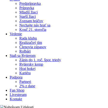
Predprípravka
Prípravka
Mladší žiaci
Starší žiaci
Zoznam hráčov
Nechajte nás hrať sa
Kouč 21. storočia
Vedenie
Rada klubu
Realizačný tím
Členovia zápasov
Rolbári
Staň sa Rytierom
Zápis do 1. roč. špor. triedy
Rytiersky kemp
Hraj hokej
Kariéra
Podpora
Partneri
2% z dane
Fan Shop
Livestream
Kontakt