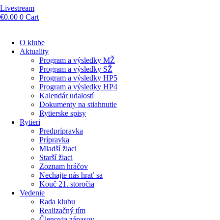
Livestream
€
0.00
0
Cart
O klube
Aktuality
Program a výsledky MŽ
Program a výsledky SŽ
Program a výsledky HP5
Program a výsledky HP4
Kalendár udalostí
Dokumenty na stiahnutie
Rytierske spisy
Rytieri
Predprípravka
Prípravka
Mladší žiaci
Starší žiaci
Zoznam hráčov
Nechajte nás hrať sa
Kouč 21. storočia
Vedenie
Rada klubu
Realizačný tím
Členovia zápasov