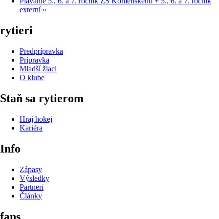
Plávanie 5., 6. a 7. ročník ZŠ Komenského + 5., 6. a 7. ročník
externí
»
rytieri
Predprípravka
Prípravka
Mladší žiaci
O klube
Staň sa rytierom
Hraj hokej
Kariéra
Info
Zápasy
Výsledky
Partneri
Články
fans