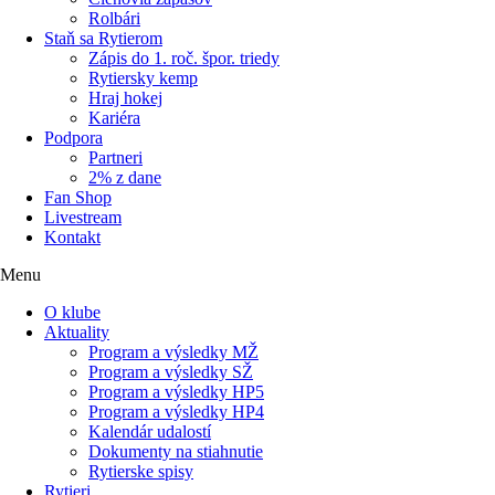
Rolbári
Staň sa Rytierom
Zápis do 1. roč. špor. triedy
Rytiersky kemp
Hraj hokej
Kariéra
Podpora
Partneri
2% z dane
Fan Shop
Livestream
Kontakt
Menu
O klube
Aktuality
Program a výsledky MŽ
Program a výsledky SŽ
Program a výsledky HP5
Program a výsledky HP4
Kalendár udalostí
Dokumenty na stiahnutie
Rytierske spisy
Rytieri