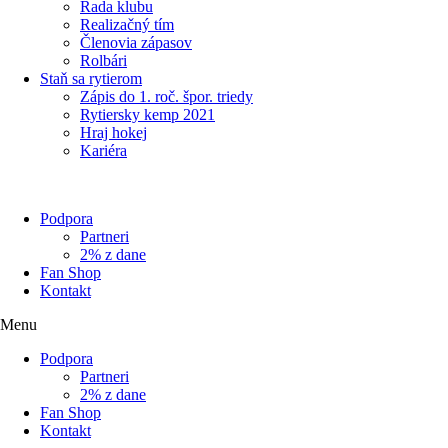
Rada klubu
Realizačný tím
Členovia zápasov
Rolbári
Staň sa rytierom
Zápis do 1. roč. špor. triedy
Rytiersky kemp 2021
Hraj hokej
Kariéra
Podpora
Partneri
2% z dane
Fan Shop
Kontakt
Menu
Podpora
Partneri
2% z dane
Fan Shop
Kontakt