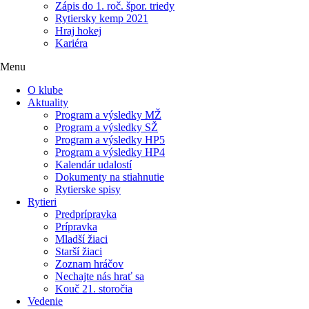
Zápis do 1. roč. špor. triedy
Rytiersky kemp 2021
Hraj hokej
Kariéra
Menu
O klube
Aktuality
Program a výsledky MŽ
Program a výsledky SŽ
Program a výsledky HP5
Program a výsledky HP4
Kalendár udalostí
Dokumenty na stiahnutie
Rytierske spisy
Rytieri
Predprípravka
Prípravka
Mladší žiaci
Starší žiaci
Zoznam hráčov
Nechajte nás hrať sa
Kouč 21. storočia
Vedenie