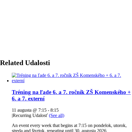
Related Udalosti
Tréning na ľade 6. a 7. ročník ZŠ Komenského +
6. a 7. externí
11 augusta @ 7:15
-
8:15
|
Recurring Udalosť
(See all)
An event every week that begins at 7:15 on pondelok, utorok,
streda and štvrtok, repeating until 30. augusta 2026