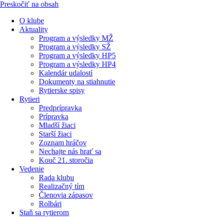
Preskočiť na obsah
O klube
Aktuality
Program a výsledky MŽ
Program a výsledky SŽ
Program a výsledky HP5
Program a výsledky HP4
Kalendár udalostí
Dokumenty na stiahnutie
Rytierske spisy
Rytieri
Predprípravka
Prípravka
Mladší žiaci
Starší žiaci
Zoznam hráčov
Nechajte nás hrať sa
Kouč 21. storočia
Vedenie
Rada klubu
Realizačný tím
Členovia zápasov
Rolbári
Staň sa rytierom