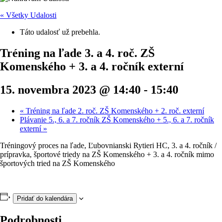
« Všetky Udalosti
Táto udalosť už prebehla.
Tréning na ľade 3. a 4. roč. ZŠ
Komenského + 3. a 4. ročník externí
15. novembra 2023 @ 14:40
-
15:40
«
Tréning na ľade 2. roč. ZŠ Komenského + 2. roč. externí
Plávanie 5., 6. a 7. ročník ZŠ Komenského + 5., 6. a 7. ročník
externí
»
Tréningový proces na ľade, Ľubovnianski Rytieri HC, 3. a 4. ročník /
prípravka, športové triedy na ZŠ Komenského + 3. a 4. ročník mimo
športových tried na ZŠ Komenského
Pridať do kalendára
Podrobnosti