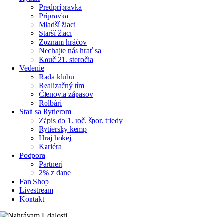
Predprípravka
Prípravka
Mladší žiaci
Starší žiaci
Zoznam hráčov
Nechajte nás hrať sa
Kouč 21. storočia
Vedenie
Rada klubu
Realizačný tím
Členovia zápasov
Rolbári
Staň sa Rytierom
Zápis do 1. roč. špor. triedy
Rytiersky kemp
Hraj hokej
Kariéra
Podpora
Partneri
2% z dane
Fan Shop
Livestream
Kontakt