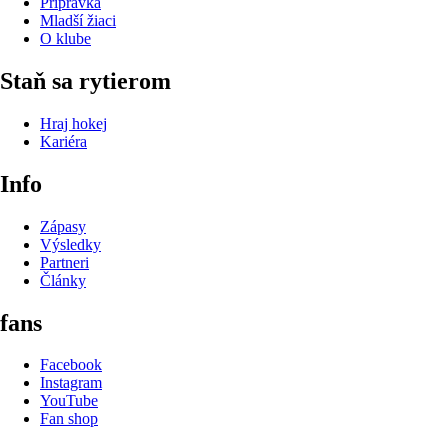
Prípravka
Mladší žiaci
O klube
Staň sa rytierom
Hraj hokej
Kariéra
Info
Zápasy
Výsledky
Partneri
Články
fans
Facebook
Instagram
YouTube
Fan shop