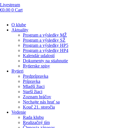
Livestream
€
0.00
0
Cart
O klube
Aktuality
Program a výsledky MŽ
Program a výsledky SŽ
Program a výsledky HP5
Program a výsledky HP4
Kalendár udalostí
Dokumenty na stiahnutie
Rytierske spisy
Rytieri
Predprípravka
Prípravka
Mladší žiaci
Starší žiaci
Zoznam hráčov
Nechajte nás hrať sa
Kouč 21. storočia
Vedenie
Rada klubu
Realizačný tím
Členovia zápasov