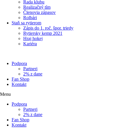
Rada klubu
Realizačný tím
Členovia zápasov
Rolbári
Staň sa rytierom
Zápis do 1. roč. špor. triedy
Rytiersky kemp 2021
Hraj hokej
Kariéra
Podpora
Partneri
2% z dane
Fan Shop
Kontakt
Menu
Podpora
Partneri
2% z dane
Fan Shop
Kontakt