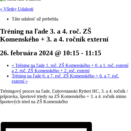
« Všetky Udalosti
Táto udalosť už prebehla.
Tréning na ľade 3. a 4. roč. ZŠ
Komenského + 3. a 4. ročník externí
26. februára 2024 @ 10:15
-
11:15
«
Tréning na ľade 1. roč. ZŠ Komenského + 0. a 1. roč. externí
a 2. roč. ZŠ Komenského + 2. roč. externí
Tréning na ľade 6. a 7. roč. ZŠ Komenského + 6. a 7. roč.
externí
»
Tréningový proces na ľade, Ľubovnianski Rytieri HC, 3. a 4. ročník /
prípravka, športové triedy na ZŠ Komenského + 3. a 4. ročník mimo
športových tried na ZŠ Komenského