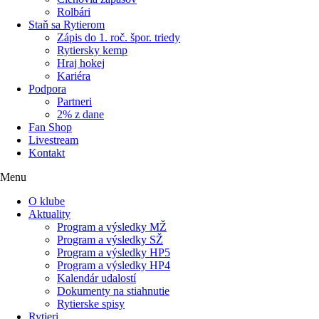
Rolbári
Staň sa Rytierom
Zápis do 1. roč. špor. triedy
Rytiersky kemp
Hraj hokej
Kariéra
Podpora
Partneri
2% z dane
Fan Shop
Livestream
Kontakt
Menu
O klube
Aktuality
Program a výsledky MŽ
Program a výsledky SŽ
Program a výsledky HP5
Program a výsledky HP4
Kalendár udalostí
Dokumenty na stiahnutie
Rytierske spisy
Rytieri