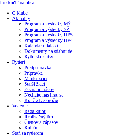
Preskočiť na obsah
O klube
Aktuality
Program a výsledky MŽ
Program a výsledky SŽ
Program a výsledky HP5
Program a výsledky HP4
Kalendár udalostí
Dokumenty na stiahnutie
Rytierske spisy
Rytieri
Predprípravka
Prípravka
Mladší žiaci
Starší žiaci
Zoznam hráčov
Nechajte nás hrať sa
Kouč 21. storočia
Vedenie
Rada klubu
Realizačný tím
Členovia zápasov
Rolbári
Staň sa rytierom