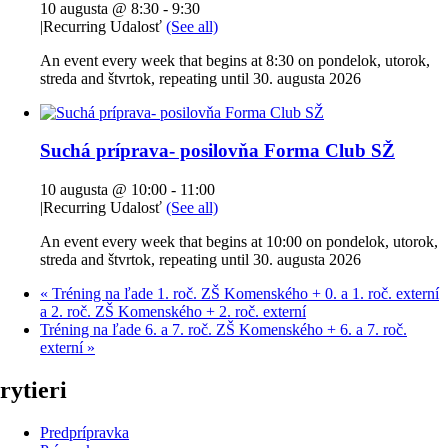
10 augusta @ 8:30
-
9:30
|
Recurring Udalosť
(See all)
An event every week that begins at 8:30 on pondelok, utorok,
streda and štvrtok, repeating until 30. augusta 2026
Suchá príprava- posilovňa Forma Club SŽ
10 augusta @ 10:00
-
11:00
|
Recurring Udalosť
(See all)
An event every week that begins at 10:00 on pondelok, utorok,
streda and štvrtok, repeating until 30. augusta 2026
«
Tréning na ľade 1. roč. ZŠ Komenského + 0. a 1. roč. externí
a 2. roč. ZŠ Komenského + 2. roč. externí
Tréning na ľade 6. a 7. roč. ZŠ Komenského + 6. a 7. roč.
externí
»
rytieri
Predprípravka