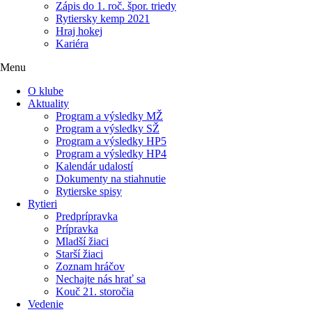
Zápis do 1. roč. špor. triedy
Rytiersky kemp 2021
Hraj hokej
Kariéra
Menu
O klube
Aktuality
Program a výsledky MŽ
Program a výsledky SŽ
Program a výsledky HP5
Program a výsledky HP4
Kalendár udalostí
Dokumenty na stiahnutie
Rytierske spisy
Rytieri
Predprípravka
Prípravka
Mladší žiaci
Starší žiaci
Zoznam hráčov
Nechajte nás hrať sa
Kouč 21. storočia
Vedenie