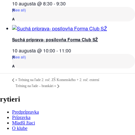
10 augusta @ 8:30
-
9:30
(See all)
Suchá príprava- posilovňa Forma Club SŽ
10 augusta @ 10:00
-
11:00
(See all)
«
Tréning na ľade 2. roč. ZŠ Komenského + 2. roč. externí
Tréning na ľade – brankári
»
rytieri
Predprípravka
Prípravka
Mladší žiaci
O klube