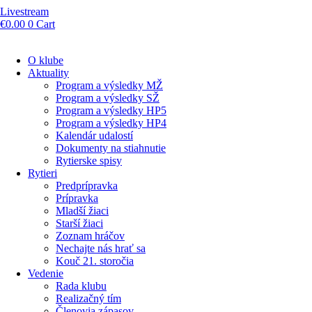
Livestream
€
0.00
0
Cart
O klube
Aktuality
Program a výsledky MŽ
Program a výsledky SŽ
Program a výsledky HP5
Program a výsledky HP4
Kalendár udalostí
Dokumenty na stiahnutie
Rytierske spisy
Rytieri
Predprípravka
Prípravka
Mladší žiaci
Starší žiaci
Zoznam hráčov
Nechajte nás hrať sa
Kouč 21. storočia
Vedenie
Rada klubu
Realizačný tím
Členovia zápasov