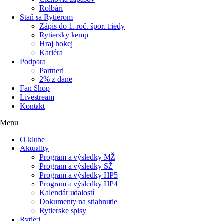
Rolbári
Staň sa Rytierom
Zápis do 1. roč. špor. triedy
Rytiersky kemp
Hraj hokej
Kariéra
Podpora
Partneri
2% z dane
Fan Shop
Livestream
Kontakt
Menu
O klube
Aktuality
Program a výsledky MŽ
Program a výsledky SŽ
Program a výsledky HP5
Program a výsledky HP4
Kalendár udalostí
Dokumenty na stiahnutie
Rytierske spisy
Rytieri