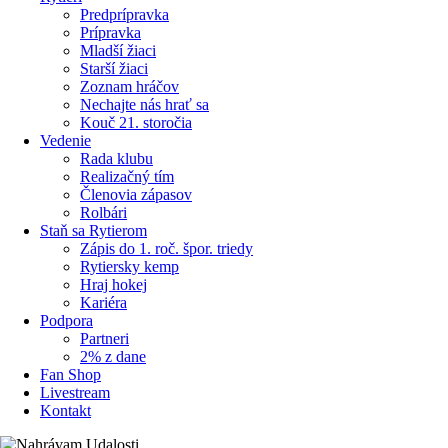
Predprípravka
Prípravka
Mladší žiaci
Starší žiaci
Zoznam hráčov
Nechajte nás hrať sa
Kouč 21. storočia
Vedenie
Rada klubu
Realizačný tím
Členovia zápasov
Rolbári
Staň sa Rytierom
Zápis do 1. roč. špor. triedy
Rytiersky kemp
Hraj hokej
Kariéra
Podpora
Partneri
2% z dane
Fan Shop
Livestream
Kontakt