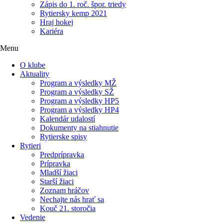
Zápis do 1. roč. špor. triedy
Rytiersky kemp 2021
Hraj hokej
Kariéra
Menu
O klube
Aktuality
Program a výsledky MŽ
Program a výsledky SŽ
Program a výsledky HP5
Program a výsledky HP4
Kalendár udalostí
Dokumenty na stiahnutie
Rytierske spisy
Rytieri
Predprípravka
Prípravka
Mladší žiaci
Starší žiaci
Zoznam hráčov
Nechajte nás hrať sa
Kouč 21. storočia
Vedenie