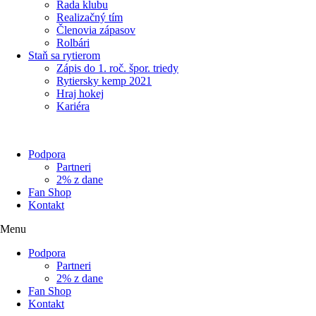
Rada klubu
Realizačný tím
Členovia zápasov
Rolbári
Staň sa rytierom
Zápis do 1. roč. špor. triedy
Rytiersky kemp 2021
Hraj hokej
Kariéra
Podpora
Partneri
2% z dane
Fan Shop
Kontakt
Menu
Podpora
Partneri
2% z dane
Fan Shop
Kontakt