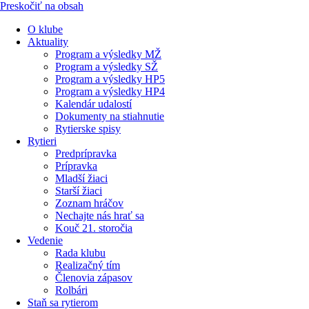
Preskočiť na obsah
O klube
Aktuality
Program a výsledky MŽ
Program a výsledky SŽ
Program a výsledky HP5
Program a výsledky HP4
Kalendár udalostí
Dokumenty na stiahnutie
Rytierske spisy
Rytieri
Predprípravka
Prípravka
Mladší žiaci
Starší žiaci
Zoznam hráčov
Nechajte nás hrať sa
Kouč 21. storočia
Vedenie
Rada klubu
Realizačný tím
Členovia zápasov
Rolbári
Staň sa rytierom