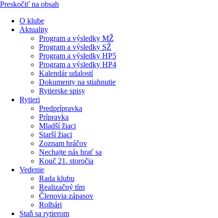
Preskočiť na obsah
O klube
Aktuality
Program a výsledky MŽ
Program a výsledky SŽ
Program a výsledky HP5
Program a výsledky HP4
Kalendár udalostí
Dokumenty na stiahnutie
Rytierske spisy
Rytieri
Predprípravka
Prípravka
Mladší žiaci
Starší žiaci
Zoznam hráčov
Nechajte nás hrať sa
Kouč 21. storočia
Vedenie
Rada klubu
Realizačný tím
Členovia zápasov
Rolbári
Staň sa rytierom