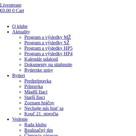
Livestream
€
0.00
0
Cart
O klube
Aktuality
Program a výsledky MŽ
Program a výsledky SŽ
Program a výsledky HP5
Program a výsledky HP4
Kalendár udalostí
Dokumenty na stiahnutie
Rytierske spisy
Rytieri
Predprípravka
Prípravka
Mladší žiaci
Starší žiaci
Zoznam hráčov
Nechajte nás hrať sa
Kouč 21. storočia
Vedenie
Rada klubu
Realizačný tím
Členovia zápasov