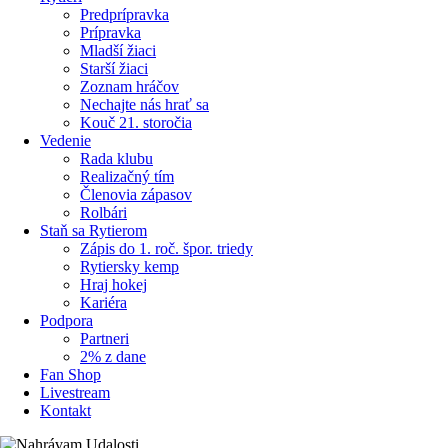
Predprípravka
Prípravka
Mladší žiaci
Starší žiaci
Zoznam hráčov
Nechajte nás hrať sa
Kouč 21. storočia
Vedenie
Rada klubu
Realizačný tím
Členovia zápasov
Rolbári
Staň sa Rytierom
Zápis do 1. roč. špor. triedy
Rytiersky kemp
Hraj hokej
Kariéra
Podpora
Partneri
2% z dane
Fan Shop
Livestream
Kontakt