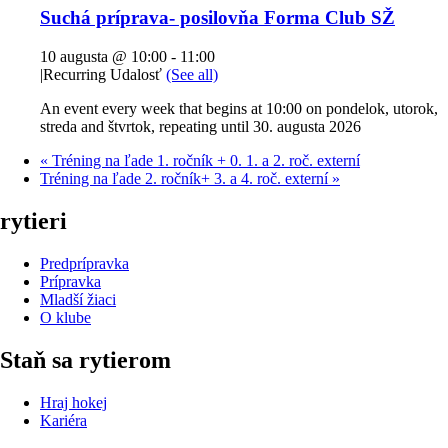
Suchá príprava- posilovňa Forma Club SŽ
10 augusta @ 10:00
-
11:00
|
Recurring Udalosť
(See all)
An event every week that begins at 10:00 on pondelok, utorok,
streda and štvrtok, repeating until 30. augusta 2026
«
Tréning na ľade 1. ročník + 0. 1. a 2. roč. externí
Tréning na ľade 2. ročník+ 3. a 4. roč. externí
»
rytieri
Predprípravka
Prípravka
Mladší žiaci
O klube
Staň sa rytierom
Hraj hokej
Kariéra