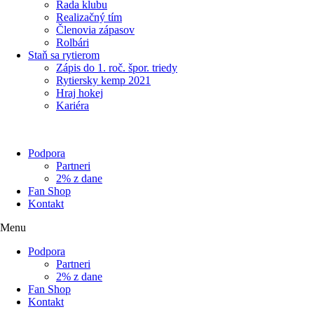
Rada klubu
Realizačný tím
Členovia zápasov
Rolbári
Staň sa rytierom
Zápis do 1. roč. špor. triedy
Rytiersky kemp 2021
Hraj hokej
Kariéra
Podpora
Partneri
2% z dane
Fan Shop
Kontakt
Menu
Podpora
Partneri
2% z dane
Fan Shop
Kontakt