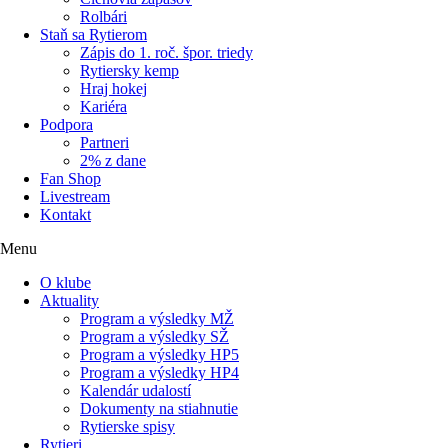
Rolbári
Staň sa Rytierom
Zápis do 1. roč. špor. triedy
Rytiersky kemp
Hraj hokej
Kariéra
Podpora
Partneri
2% z dane
Fan Shop
Livestream
Kontakt
Menu
O klube
Aktuality
Program a výsledky MŽ
Program a výsledky SŽ
Program a výsledky HP5
Program a výsledky HP4
Kalendár udalostí
Dokumenty na stiahnutie
Rytierske spisy
Rytieri