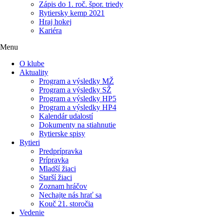
Zápis do 1. roč. špor. triedy
Rytiersky kemp 2021
Hraj hokej
Kariéra
Menu
O klube
Aktuality
Program a výsledky MŽ
Program a výsledky SŽ
Program a výsledky HP5
Program a výsledky HP4
Kalendár udalostí
Dokumenty na stiahnutie
Rytierske spisy
Rytieri
Predprípravka
Prípravka
Mladší žiaci
Starší žiaci
Zoznam hráčov
Nechajte nás hrať sa
Kouč 21. storočia
Vedenie