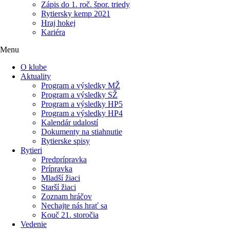
Zápis do 1. roč. špor. triedy
Rytiersky kemp 2021
Hraj hokej
Kariéra
Menu
O klube
Aktuality
Program a výsledky MŽ
Program a výsledky SŽ
Program a výsledky HP5
Program a výsledky HP4
Kalendár udalostí
Dokumenty na stiahnutie
Rytierske spisy
Rytieri
Predprípravka
Prípravka
Mladší žiaci
Starší žiaci
Zoznam hráčov
Nechajte nás hrať sa
Kouč 21. storočia
Vedenie