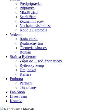
Predprípravka
Prípravka
Mladší žiaci
Starší žiaci
Zoznam hráčov
Nechajte nás hrať sa
Kouč 21. storočia
Vedenie
Rada klubu
Realizačný tím
Členovia zápasov
Rolbári
Staň sa Rytierom
Zápis do 1. roč. špor. triedy
Rytiersky kemp
Hraj hokej
Kariéra
Podpora
Partneri
2% z dane
Fan Shop
Livestream
Kontakt