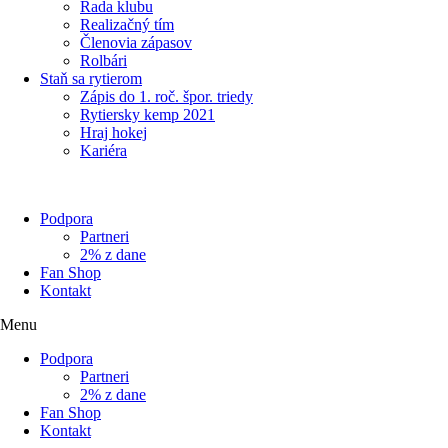
Rada klubu
Realizačný tím
Členovia zápasov
Rolbári
Staň sa rytierom
Zápis do 1. roč. špor. triedy
Rytiersky kemp 2021
Hraj hokej
Kariéra
Podpora
Partneri
2% z dane
Fan Shop
Kontakt
Menu
Podpora
Partneri
2% z dane
Fan Shop
Kontakt