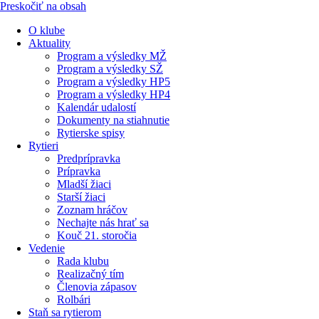
Preskočiť na obsah
O klube
Aktuality
Program a výsledky MŽ
Program a výsledky SŽ
Program a výsledky HP5
Program a výsledky HP4
Kalendár udalostí
Dokumenty na stiahnutie
Rytierske spisy
Rytieri
Predprípravka
Prípravka
Mladší žiaci
Starší žiaci
Zoznam hráčov
Nechajte nás hrať sa
Kouč 21. storočia
Vedenie
Rada klubu
Realizačný tím
Členovia zápasov
Rolbári
Staň sa rytierom