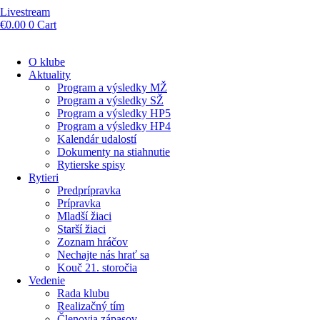
Livestream
€
0.00
0
Cart
O klube
Aktuality
Program a výsledky MŽ
Program a výsledky SŽ
Program a výsledky HP5
Program a výsledky HP4
Kalendár udalostí
Dokumenty na stiahnutie
Rytierske spisy
Rytieri
Predprípravka
Prípravka
Mladší žiaci
Starší žiaci
Zoznam hráčov
Nechajte nás hrať sa
Kouč 21. storočia
Vedenie
Rada klubu
Realizačný tím
Členovia zápasov