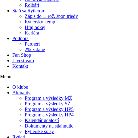
Rolbári
Staň sa Rytierom
Zápis do 1. roč. špor. triedy
Rytiersky kemp
Hraj hokej
Kariéra
Podpora
Partneri
2% z dane
Fan Shop
Livestream
Kontakt
Menu
O klube
Aktuality
Program a výsledky MŽ
Program a výsledky SŽ
Program a výsledky HP5
Program a výsledky HP4
Kalendár udalostí
Dokumenty na stiahnutie
Rytierske spisy
Rytieri