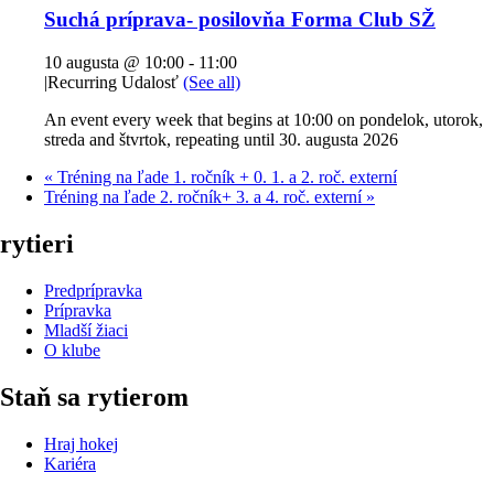
Suchá príprava- posilovňa Forma Club SŽ
10 augusta @ 10:00
-
11:00
|
Recurring Udalosť
(See all)
An event every week that begins at 10:00 on pondelok, utorok,
streda and štvrtok, repeating until 30. augusta 2026
«
Tréning na ľade 1. ročník + 0. 1. a 2. roč. externí
Tréning na ľade 2. ročník+ 3. a 4. roč. externí
»
rytieri
Predprípravka
Prípravka
Mladší žiaci
O klube
Staň sa rytierom
Hraj hokej
Kariéra