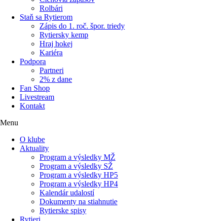
Rolbári
Staň sa Rytierom
Zápis do 1. roč. špor. triedy
Rytiersky kemp
Hraj hokej
Kariéra
Podpora
Partneri
2% z dane
Fan Shop
Livestream
Kontakt
Menu
O klube
Aktuality
Program a výsledky MŽ
Program a výsledky SŽ
Program a výsledky HP5
Program a výsledky HP4
Kalendár udalostí
Dokumenty na stiahnutie
Rytierske spisy
Rytieri