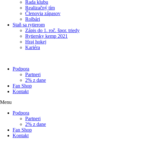
Rada klubu
Realizačný tím
Členovia zápasov
Rolbári
Staň sa rytierom
Zápis do 1. roč. špor. triedy
Rytiersky kemp 2021
Hraj hokej
Kariéra
Podpora
Partneri
2% z dane
Fan Shop
Kontakt
Menu
Podpora
Partneri
2% z dane
Fan Shop
Kontakt