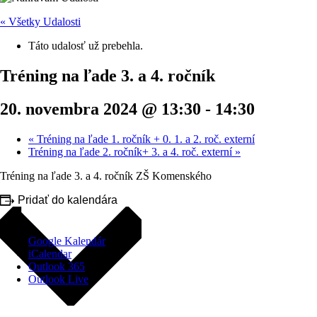
« Všetky Udalosti
Táto udalosť už prebehla.
Tréning na ľade 3. a 4. ročník
20. novembra 2024 @ 13:30
-
14:30
«
Tréning na ľade 1. ročník + 0. 1. a 2. roč. externí
Tréning na ľade 2. ročník+ 3. a 4. roč. externí
»
Tréning na ľade 3. a 4. ročník ZŠ Komenského
Pridať do kalendára
Google Kalendár
iCalendar
Outlook 365
Outlook Live