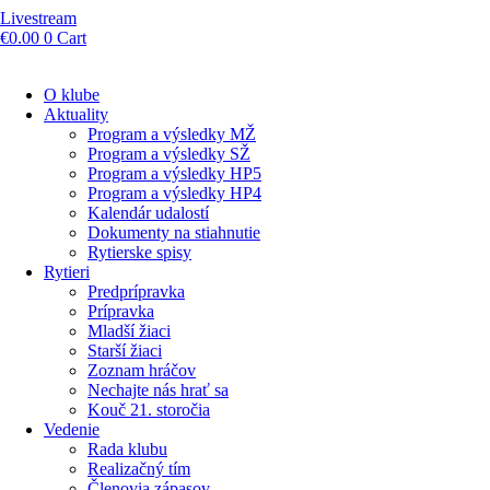
Livestream
€
0.00
0
Cart
O klube
Aktuality
Program a výsledky MŽ
Program a výsledky SŽ
Program a výsledky HP5
Program a výsledky HP4
Kalendár udalostí
Dokumenty na stiahnutie
Rytierske spisy
Rytieri
Predprípravka
Prípravka
Mladší žiaci
Starší žiaci
Zoznam hráčov
Nechajte nás hrať sa
Kouč 21. storočia
Vedenie
Rada klubu
Realizačný tím
Členovia zápasov