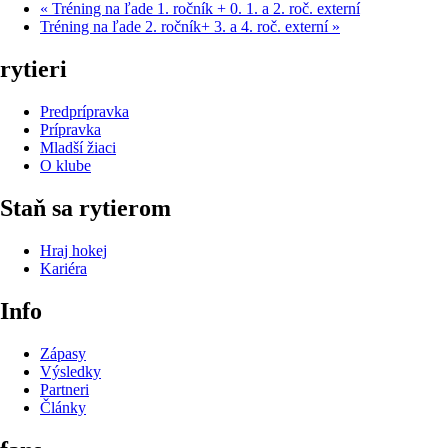
«
Tréning na ľade 1. ročník + 0. 1. a 2. roč. externí
Tréning na ľade 2. ročník+ 3. a 4. roč. externí
»
rytieri
Predprípravka
Prípravka
Mladší žiaci
O klube
Staň sa rytierom
Hraj hokej
Kariéra
Info
Zápasy
Výsledky
Partneri
Články