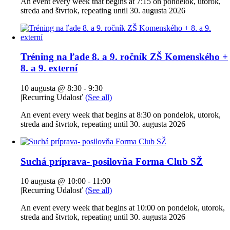
An event every week that begins at 7:15 on pondelok, utorok,
streda and štvrtok, repeating until 30. augusta 2026
Tréning na ľade 8. a 9. ročník ZŠ Komenského +
8. a 9. externí
10 augusta @ 8:30
-
9:30
|
Recurring Udalosť
(See all)
An event every week that begins at 8:30 on pondelok, utorok,
streda and štvrtok, repeating until 30. augusta 2026
Suchá príprava- posilovňa Forma Club SŽ
10 augusta @ 10:00
-
11:00
|
Recurring Udalosť
(See all)
An event every week that begins at 10:00 on pondelok, utorok,
streda and štvrtok, repeating until 30. augusta 2026