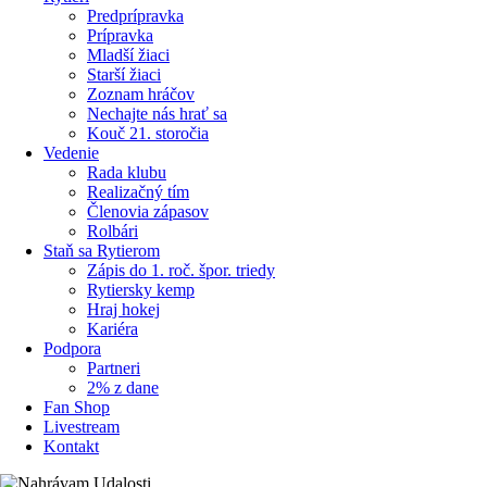
Predprípravka
Prípravka
Mladší žiaci
Starší žiaci
Zoznam hráčov
Nechajte nás hrať sa
Kouč 21. storočia
Vedenie
Rada klubu
Realizačný tím
Členovia zápasov
Rolbári
Staň sa Rytierom
Zápis do 1. roč. špor. triedy
Rytiersky kemp
Hraj hokej
Kariéra
Podpora
Partneri
2% z dane
Fan Shop
Livestream
Kontakt