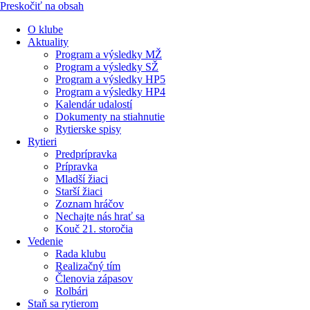
Preskočiť na obsah
O klube
Aktuality
Program a výsledky MŽ
Program a výsledky SŽ
Program a výsledky HP5
Program a výsledky HP4
Kalendár udalostí
Dokumenty na stiahnutie
Rytierske spisy
Rytieri
Predprípravka
Prípravka
Mladší žiaci
Starší žiaci
Zoznam hráčov
Nechajte nás hrať sa
Kouč 21. storočia
Vedenie
Rada klubu
Realizačný tím
Členovia zápasov
Rolbári
Staň sa rytierom