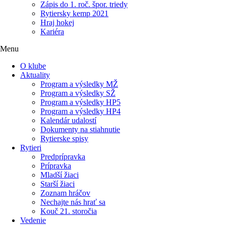
Zápis do 1. roč. špor. triedy
Rytiersky kemp 2021
Hraj hokej
Kariéra
Menu
O klube
Aktuality
Program a výsledky MŽ
Program a výsledky SŽ
Program a výsledky HP5
Program a výsledky HP4
Kalendár udalostí
Dokumenty na stiahnutie
Rytierske spisy
Rytieri
Predprípravka
Prípravka
Mladší žiaci
Starší žiaci
Zoznam hráčov
Nechajte nás hrať sa
Kouč 21. storočia
Vedenie