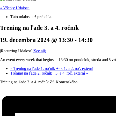
« Všetky Udalosti
Táto udalosť už prebehla.
Tréning na ľade 3. a 4. ročník
19. decembra 2024 @ 13:30
-
14:30
|
Recurring Udalosť
(See all)
An event every week that begins at 13:30 on pondelok, streda and štvr
«
Tréning na ľade 1. ročník + 0. 1. a 2. roč. externí
Tréning na ľade 2. ročník+ 3. a 4. roč. externí
»
Tréning na ľade 3. a 4. ročník ZŠ Komenského