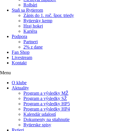
Rolbári
Staň sa Rytierom
Zápis do 1. roč. špor. triedy
Rytiersky kemp
Hraj hokej
Kariéra
Podpora
Partneri
2% z dane
Fan Shop
Livestream
Kontakt
Menu
O klube
Aktuality
Program a výsledky MŽ
Program a výsledky SŽ
Program a výsledky HP5
Program a výsledky HP4
Kalendár udalostí
Dokumenty na stiahnutie
Rytierske spisy
Rytieri