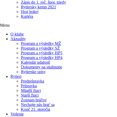
Zápis do 1. roč. špor. triedy
Rytiersky kemp 2021
Hraj hokej
Kariéra
Menu
O klube
Aktuality
Program a výsledky MŽ
Program a výsledky SŽ
Program a výsledky HP5
Program a výsledky HP4
Kalendár udalostí
Dokumenty na stiahnutie
Rytierske spisy
Rytieri
Predprípravka
Prípravka
Mladší žiaci
Starší žiaci
Zoznam hráčov
Nechajte nás hrať sa
Kouč 21. storočia
Vedenie