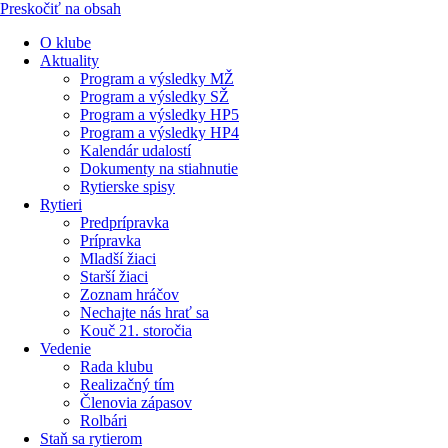
Preskočiť na obsah
O klube
Aktuality
Program a výsledky MŽ
Program a výsledky SŽ
Program a výsledky HP5
Program a výsledky HP4
Kalendár udalostí
Dokumenty na stiahnutie
Rytierske spisy
Rytieri
Predprípravka
Prípravka
Mladší žiaci
Starší žiaci
Zoznam hráčov
Nechajte nás hrať sa
Kouč 21. storočia
Vedenie
Rada klubu
Realizačný tím
Členovia zápasov
Rolbári
Staň sa rytierom