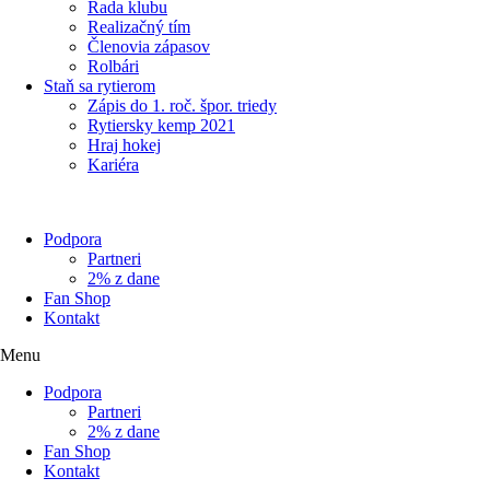
Rada klubu
Realizačný tím
Členovia zápasov
Rolbári
Staň sa rytierom
Zápis do 1. roč. špor. triedy
Rytiersky kemp 2021
Hraj hokej
Kariéra
Podpora
Partneri
2% z dane
Fan Shop
Kontakt
Menu
Podpora
Partneri
2% z dane
Fan Shop
Kontakt