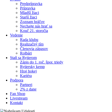
Predprípravka
Prípravka
Mladší žiaci
Starší žiaci
Zoznam hráčov
Nechajte nás hrať sa
Kouč 21. storočia
Vedenie
Rada klubu
Realizačný tím
Členovia zápasov
Rolbári
Staň sa Rytierom
Zápis do 1. roč. špor. triedy
Rytiersky kemp
Hraj hokej
Kariéra
Podpora
Partneri
2% z dane
Fan Shop
Livestream
Kontakt