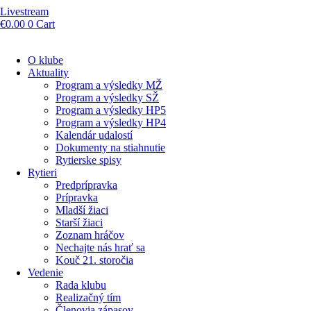
Livestream
€
0.00
0
Cart
O klube
Aktuality
Program a výsledky MŽ
Program a výsledky SŽ
Program a výsledky HP5
Program a výsledky HP4
Kalendár udalostí
Dokumenty na stiahnutie
Rytierske spisy
Rytieri
Predprípravka
Prípravka
Mladší žiaci
Starší žiaci
Zoznam hráčov
Nechajte nás hrať sa
Kouč 21. storočia
Vedenie
Rada klubu
Realizačný tím
Členovia zápasov