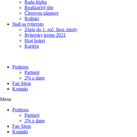
Rada klubu
Realizačný tím
Členovia zápasov
Rolbári
Staň sa rytierom
Zápis do 1. roč. špor. triedy
Rytiersky kemp 2021
Hraj hokej
Kariéra
Podpora
Partneri
2% z dane
Fan Shop
Kontakt
Menu
Podpora
Partneri
2% z dane
Fan Shop
Kontakt