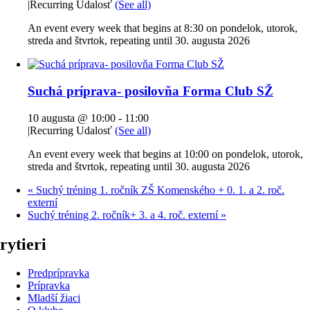
|
Recurring Udalosť
(See all)
An event every week that begins at 8:30 on pondelok, utorok,
streda and štvrtok, repeating until 30. augusta 2026
Suchá príprava- posilovňa Forma Club SŽ
10 augusta @ 10:00
-
11:00
|
Recurring Udalosť
(See all)
An event every week that begins at 10:00 on pondelok, utorok,
streda and štvrtok, repeating until 30. augusta 2026
«
Suchý tréning 1. ročník ZŠ Komenského + 0. 1. a 2. roč.
externí
Suchý tréning 2. ročník+ 3. a 4. roč. externí
»
rytieri
Predprípravka
Prípravka
Mladší žiaci