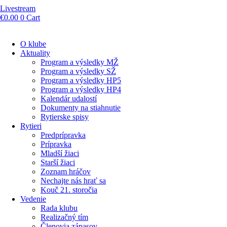
Livestream
€
0.00
0
Cart
O klube
Aktuality
Program a výsledky MŽ
Program a výsledky SŽ
Program a výsledky HP5
Program a výsledky HP4
Kalendár udalostí
Dokumenty na stiahnutie
Rytierske spisy
Rytieri
Predprípravka
Prípravka
Mladší žiaci
Starší žiaci
Zoznam hráčov
Nechajte nás hrať sa
Kouč 21. storočia
Vedenie
Rada klubu
Realizačný tím
Členovia zápasov