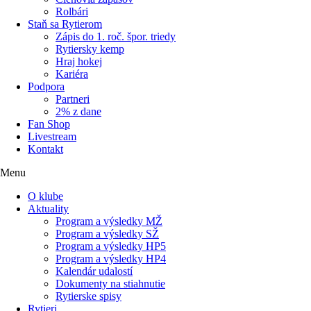
Rolbári
Staň sa Rytierom
Zápis do 1. roč. špor. triedy
Rytiersky kemp
Hraj hokej
Kariéra
Podpora
Partneri
2% z dane
Fan Shop
Livestream
Kontakt
Menu
O klube
Aktuality
Program a výsledky MŽ
Program a výsledky SŽ
Program a výsledky HP5
Program a výsledky HP4
Kalendár udalostí
Dokumenty na stiahnutie
Rytierske spisy
Rytieri