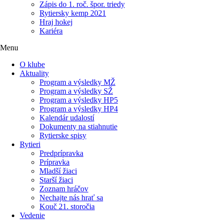
Zápis do 1. roč. špor. triedy
Rytiersky kemp 2021
Hraj hokej
Kariéra
Menu
O klube
Aktuality
Program a výsledky MŽ
Program a výsledky SŽ
Program a výsledky HP5
Program a výsledky HP4
Kalendár udalostí
Dokumenty na stiahnutie
Rytierske spisy
Rytieri
Predprípravka
Prípravka
Mladší žiaci
Starší žiaci
Zoznam hráčov
Nechajte nás hrať sa
Kouč 21. storočia
Vedenie