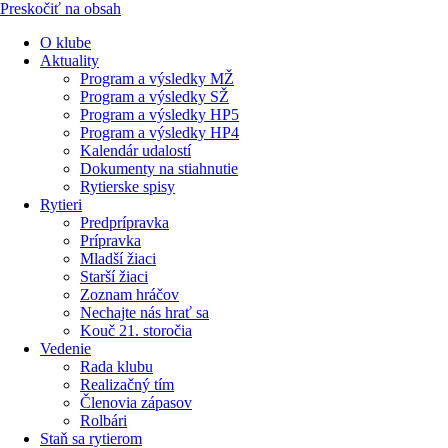
Preskočiť na obsah
O klube
Aktuality
Program a výsledky MŽ
Program a výsledky SŽ
Program a výsledky HP5
Program a výsledky HP4
Kalendár udalostí
Dokumenty na stiahnutie
Rytierske spisy
Rytieri
Predprípravka
Prípravka
Mladší žiaci
Starší žiaci
Zoznam hráčov
Nechajte nás hrať sa
Kouč 21. storočia
Vedenie
Rada klubu
Realizačný tím
Členovia zápasov
Rolbári
Staň sa rytierom