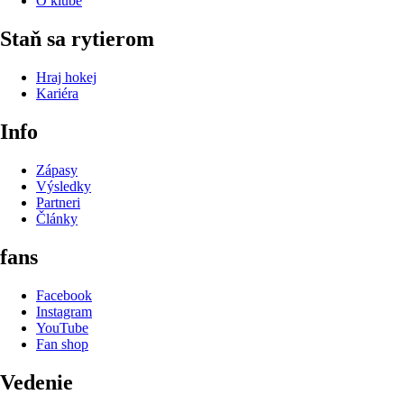
O klube
Staň sa rytierom
Hraj hokej
Kariéra
Info
Zápasy
Výsledky
Partneri
Články
fans
Facebook
Instagram
YouTube
Fan shop
Vedenie