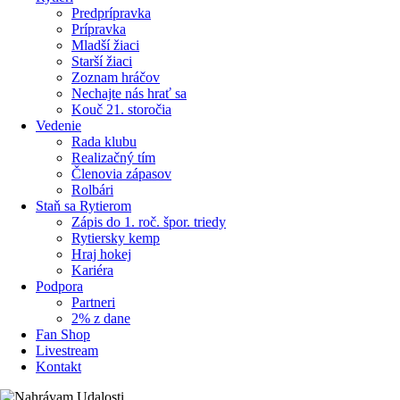
Predprípravka
Prípravka
Mladší žiaci
Starší žiaci
Zoznam hráčov
Nechajte nás hrať sa
Kouč 21. storočia
Vedenie
Rada klubu
Realizačný tím
Členovia zápasov
Rolbári
Staň sa Rytierom
Zápis do 1. roč. špor. triedy
Rytiersky kemp
Hraj hokej
Kariéra
Podpora
Partneri
2% z dane
Fan Shop
Livestream
Kontakt