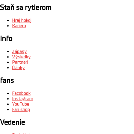
Staň sa rytierom
Hraj hokej
Kariéra
Info
Zápasy
Výsledky
Partneri
Články
fans
Facebook
Instagram
YouTube
Fan shop
Vedenie