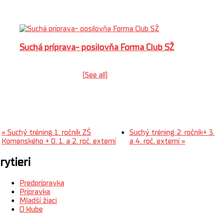
An event every week that begins at 8:30 on pondelok,
utorok, streda and štvrtok, repeating until 30. augusta 2026
Suchá príprava- posilovňa Forma Club SŽ
10 augusta @ 10:00
-
11:00
|
Recurring Udalosť
(See all)
An event every week that begins at 10:00 on pondelok,
utorok, streda and štvrtok, repeating until 30. augusta 2026
«
Suchý tréning 1. ročník ZŠ
Suchý tréning 2. ročník+ 3.
Komenského + 0. 1. a 2. roč. externí
a 4. roč. externí
»
rytieri
Predprípravka
Prípravka
Mladší žiaci
O klube