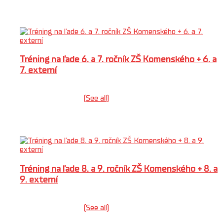
Related Udalosti
Rolbári
Livestream
Staň sa Rytierom
Zápis do 1. roč. špor. triedy
€
0.00
0
Cart
Rytiersky kemp
Hraj hokej
Kariéra
Podpora
Tréning na ľade 6. a 7. ročník ZŠ Komenského + 6. a
Partneri
7. externí
2% z dane
Fan Shop
10 augusta @ 7:15
-
8:15
Livestream
|
Recurring Udalosť
(See all)
Kontakt
An event every week that begins at 7:15 on pondelok,
utorok, streda and štvrtok, repeating until 30. augusta 2026
Tréning na ľade 8. a 9. ročník ZŠ Komenského + 8. a
9. externí
10 augusta @ 8:30
-
9:30
|
Recurring Udalosť
(See all)