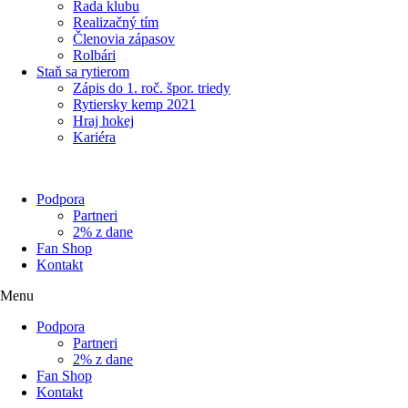
Rada klubu
Realizačný tím
Členovia zápasov
Rolbári
Staň sa rytierom
Zápis do 1. roč. špor. triedy
Rytiersky kemp 2021
Hraj hokej
Kariéra
Podpora
Partneri
2% z dane
Fan Shop
Kontakt
Menu
Podpora
Partneri
2% z dane
Fan Shop
Kontakt