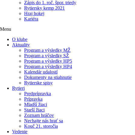
Zápis do 1. roč. špor. triedy
Rytiersky kemp 2021
Hraj hokej
Kariéra
Menu
O klube
Aktuality
Program a výsledky MŽ
Program a výsledky SŽ
Program a výsledky HP5
Program a výsledky HP4
Kalendár udalostí
Dokumenty na stiahnutie
Rytierske spisy
Rytieri
Predprípravka
Prípravka
Mladší žiaci
Starší žiaci
Zoznam hráčov
Nechajte nás hrať sa
Kouč 21. storočia
Vedenie