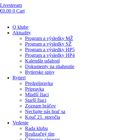
Livestream
€
0.00
0
Cart
O klube
Aktuality
Program a výsledky MŽ
Program a výsledky SŽ
Program a výsledky HP5
Program a výsledky HP4
Kalendár udalostí
Dokumenty na stiahnutie
Rytierske spisy
Rytieri
Predprípravka
Prípravka
Mladší žiaci
Starší žiaci
Zoznam hráčov
Nechajte nás hrať sa
Kouč 21. storočia
Vedenie
Rada klubu
Realizačný tím
Členovia zápasov