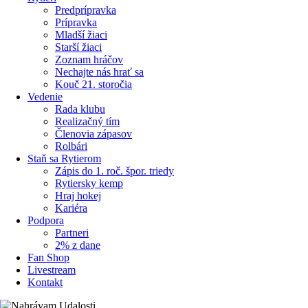
Predprípravka
Prípravka
Mladší žiaci
Starší žiaci
Zoznam hráčov
Nechajte nás hrať sa
Kouč 21. storočia
Vedenie
Rada klubu
Realizačný tím
Členovia zápasov
Rolbári
Staň sa Rytierom
Zápis do 1. roč. špor. triedy
Rytiersky kemp
Hraj hokej
Kariéra
Podpora
Partneri
2% z dane
Fan Shop
Livestream
Kontakt