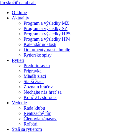
Preskočiť na obsah
O klube
Aktuality
Program a výsledky MŽ
Program a výsledky SŽ
Program a výsledky HP5
Program a výsledky HP4
Kalendár udalostí
Dokumenty na stiahnutie
Rytierske spisy
Rytieri
Predprípravka
Prípravka
Mladší žiaci
Starší žiaci
Zoznam hráčov
Nechajte nás hrať sa
Kouč 21. storočia
Vedenie
Rada klubu
Realizačný tím
Členovia zápasov
Rolbári
Staň sa rytierom