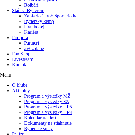
Rolbári
Staň sa Rytierom
Zápis do 1. roč. špor. triedy
Rytiersky kemp
Hraj hokej
Kariéra
Podpora
Partneri
2% z dane
Fan Shop
Livestream
Kontakt
Menu
O klube
Aktuality
Program a výsledky MŽ
Program a výsledky SŽ
Program a výsledky HP5
Program a výsledky HP4
Kalendár udalostí
Dokumenty na stiahnutie
Rytierske spisy
Rytieri