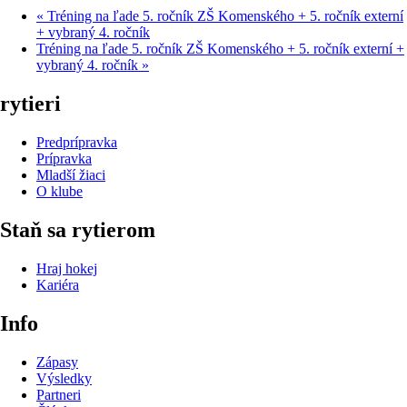
«
Tréning na ľade 5. ročník ZŠ Komenského + 5. ročník externí
+ vybraný 4. ročník
Tréning na ľade 5. ročník ZŠ Komenského + 5. ročník externí +
vybraný 4. ročník
»
rytieri
Predprípravka
Prípravka
Mladší žiaci
O klube
Staň sa rytierom
Hraj hokej
Kariéra
Info
Zápasy
Výsledky
Partneri