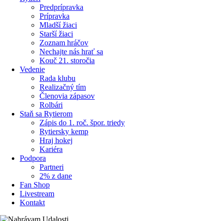
Predprípravka
Prípravka
Mladší žiaci
Starší žiaci
Zoznam hráčov
Nechajte nás hrať sa
Kouč 21. storočia
Vedenie
Rada klubu
Realizačný tím
Členovia zápasov
Rolbári
Staň sa Rytierom
Zápis do 1. roč. špor. triedy
Rytiersky kemp
Hraj hokej
Kariéra
Podpora
Partneri
2% z dane
Fan Shop
Livestream
Kontakt