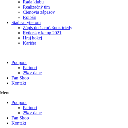
Rada klubu
Realizačný tím
Členovia zápasov
Rolbári
Staň sa rytierom
Zápis do 1. roč. špor. triedy
Rytiersky kemp 2021
Hraj hokej
Kariéra
Podpora
Partneri
2% z dane
Fan Shop
Kontakt
Menu
Podpora
Partneri
2% z dane
Fan Shop
Kontakt