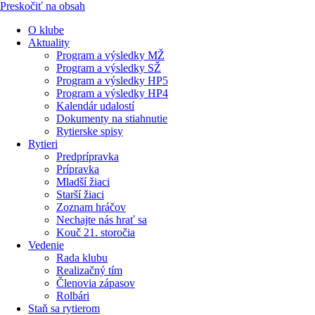
Preskočiť na obsah
O klube
Aktuality
Program a výsledky MŽ
Program a výsledky SŽ
Program a výsledky HP5
Program a výsledky HP4
Kalendár udalostí
Dokumenty na stiahnutie
Rytierske spisy
Rytieri
Predprípravka
Prípravka
Mladší žiaci
Starší žiaci
Zoznam hráčov
Nechajte nás hrať sa
Kouč 21. storočia
Vedenie
Rada klubu
Realizačný tím
Členovia zápasov
Rolbári
Staň sa rytierom