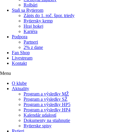
Rolbári
Staň sa Rytierom
Zápis do 1. roč. špor. triedy
Rytiersky kemp
Hraj hokej
Kariéra
Podpora
Partneri
2% z dane
Fan Shop
Livestream
Kontakt
Menu
O klube
Aktuality
Program a výsledky MŽ
Program a výsledky SŽ
Program a výsledky HP5
Program a výsledky HP4
Kalendár udalostí
Dokumenty na stiahnutie
Rytierske spisy
Rytieri