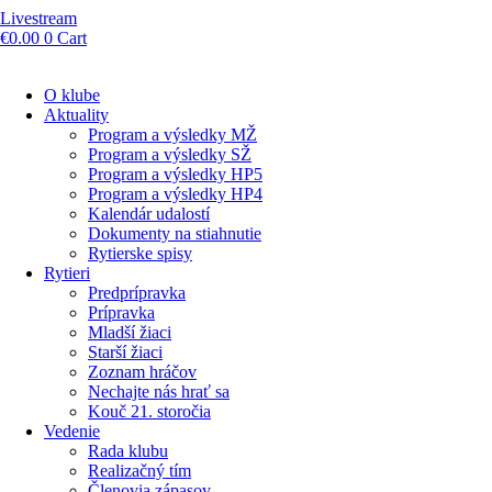
Livestream
€
0.00
0
Cart
O klube
Aktuality
Program a výsledky MŽ
Program a výsledky SŽ
Program a výsledky HP5
Program a výsledky HP4
Kalendár udalostí
Dokumenty na stiahnutie
Rytierske spisy
Rytieri
Predprípravka
Prípravka
Mladší žiaci
Starší žiaci
Zoznam hráčov
Nechajte nás hrať sa
Kouč 21. storočia
Vedenie
Rada klubu
Realizačný tím
Členovia zápasov