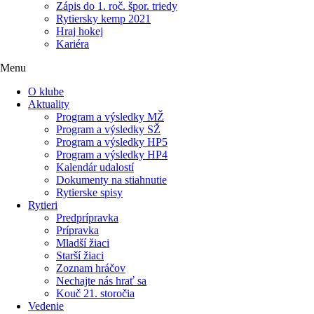
Zápis do 1. roč. špor. triedy
Rytiersky kemp 2021
Hraj hokej
Kariéra
Menu
O klube
Aktuality
Program a výsledky MŽ
Program a výsledky SŽ
Program a výsledky HP5
Program a výsledky HP4
Kalendár udalostí
Dokumenty na stiahnutie
Rytierske spisy
Rytieri
Predprípravka
Prípravka
Mladší žiaci
Starší žiaci
Zoznam hráčov
Nechajte nás hrať sa
Kouč 21. storočia
Vedenie