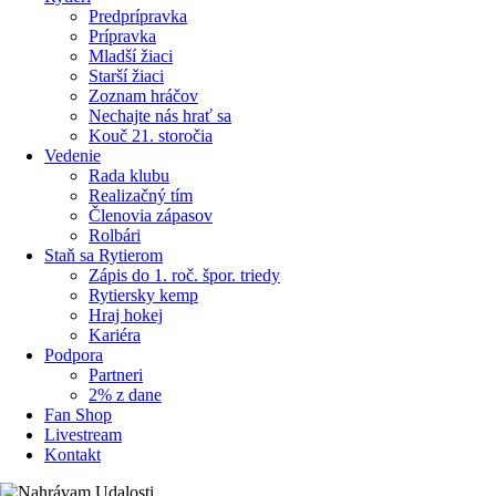
Predprípravka
Prípravka
Mladší žiaci
Starší žiaci
Zoznam hráčov
Nechajte nás hrať sa
Kouč 21. storočia
Vedenie
Rada klubu
Realizačný tím
Členovia zápasov
Rolbári
Staň sa Rytierom
Zápis do 1. roč. špor. triedy
Rytiersky kemp
Hraj hokej
Kariéra
Podpora
Partneri
2% z dane
Fan Shop
Livestream
Kontakt