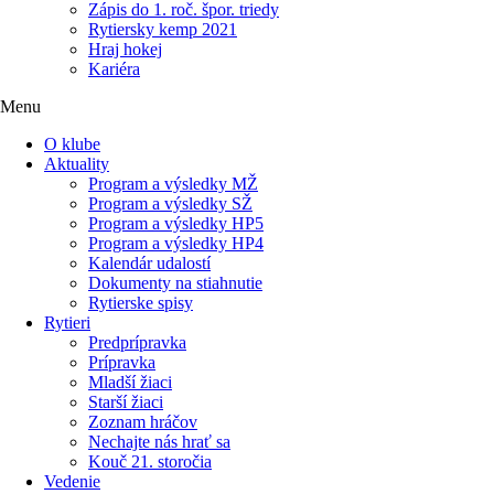
Zápis do 1. roč. špor. triedy
Rytiersky kemp 2021
Hraj hokej
Kariéra
Menu
O klube
Aktuality
Program a výsledky MŽ
Program a výsledky SŽ
Program a výsledky HP5
Program a výsledky HP4
Kalendár udalostí
Dokumenty na stiahnutie
Rytierske spisy
Rytieri
Predprípravka
Prípravka
Mladší žiaci
Starší žiaci
Zoznam hráčov
Nechajte nás hrať sa
Kouč 21. storočia
Vedenie