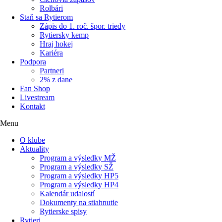
Rolbári
Staň sa Rytierom
Zápis do 1. roč. špor. triedy
Rytiersky kemp
Hraj hokej
Kariéra
Podpora
Partneri
2% z dane
Fan Shop
Livestream
Kontakt
Menu
O klube
Aktuality
Program a výsledky MŽ
Program a výsledky SŽ
Program a výsledky HP5
Program a výsledky HP4
Kalendár udalostí
Dokumenty na stiahnutie
Rytierske spisy
Rytieri