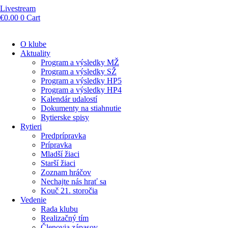
Livestream
€
0.00
0
Cart
O klube
Aktuality
Program a výsledky MŽ
Program a výsledky SŽ
Program a výsledky HP5
Program a výsledky HP4
Kalendár udalostí
Dokumenty na stiahnutie
Rytierske spisy
Rytieri
Predprípravka
Prípravka
Mladší žiaci
Starší žiaci
Zoznam hráčov
Nechajte nás hrať sa
Kouč 21. storočia
Vedenie
Rada klubu
Realizačný tím
Členovia zápasov