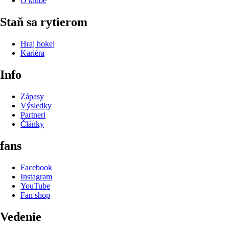
O klube
Staň sa rytierom
Hraj hokej
Kariéra
Info
Zápasy
Výsledky
Partneri
Články
fans
Facebook
Instagram
YouTube
Fan shop
Vedenie