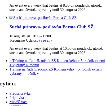
An event every week that begins at 8:30 on pondelok, utorok,
streda and štvrtok, repeating until 30. augusta 2026
Suchá príprava- posilovňa Forma Club SŽ
10 augusta @ 10:00
-
11:00
|
Recurring Udalosť
(See all)
An event every week that begins at 10:00 on pondelok, utorok,
streda and štvrtok, repeating until 30. augusta 2026
«
Tréning na ľade 5. ročník ZŠ Komenského + 5. ročník externí
+ vybraný 4. ročník
Tréning na ľade 5. ročník ZŠ Komenského + 5. ročník externí +
vybraný 4. ročník
»
rytieri
Predprípravka
Prípravka
Mladší žiaci