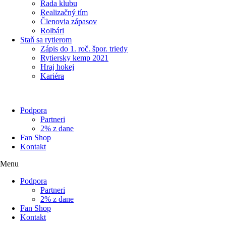
Rada klubu
Realizačný tím
Členovia zápasov
Rolbári
Staň sa rytierom
Zápis do 1. roč. špor. triedy
Rytiersky kemp 2021
Hraj hokej
Kariéra
Podpora
Partneri
2% z dane
Fan Shop
Kontakt
Menu
Podpora
Partneri
2% z dane
Fan Shop
Kontakt