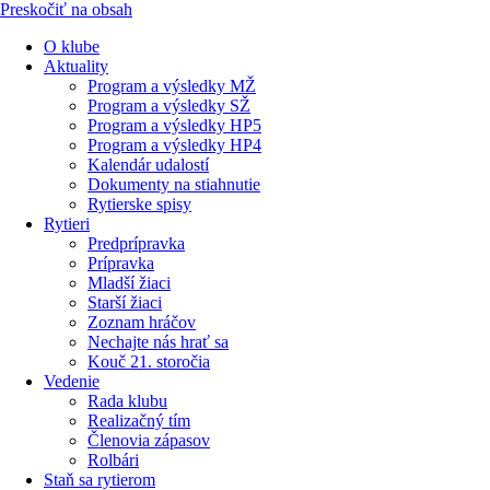
Preskočiť na obsah
O klube
Aktuality
Program a výsledky MŽ
Program a výsledky SŽ
Program a výsledky HP5
Program a výsledky HP4
Kalendár udalostí
Dokumenty na stiahnutie
Rytierske spisy
Rytieri
Predprípravka
Prípravka
Mladší žiaci
Starší žiaci
Zoznam hráčov
Nechajte nás hrať sa
Kouč 21. storočia
Vedenie
Rada klubu
Realizačný tím
Členovia zápasov
Rolbári
Staň sa rytierom