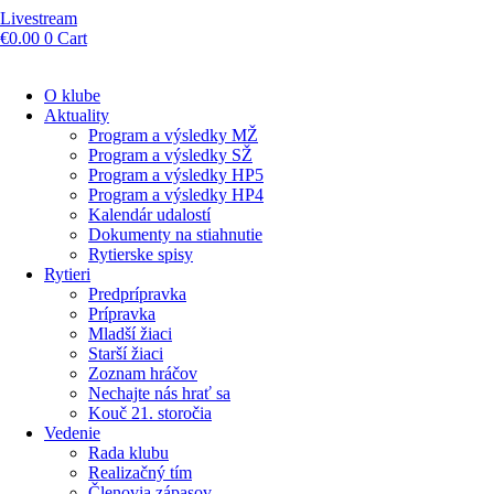
Livestream
€
0.00
0
Cart
O klube
Aktuality
Program a výsledky MŽ
Program a výsledky SŽ
Program a výsledky HP5
Program a výsledky HP4
Kalendár udalostí
Dokumenty na stiahnutie
Rytierske spisy
Rytieri
Predprípravka
Prípravka
Mladší žiaci
Starší žiaci
Zoznam hráčov
Nechajte nás hrať sa
Kouč 21. storočia
Vedenie
Rada klubu
Realizačný tím
Členovia zápasov