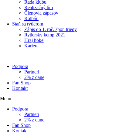
Rada klubu
Realizačný tím
Členovia zápasov
Rolbári
Staň sa rytierom
Zápis do 1. roč. špor. triedy
Rytiersky kemp 2021
Hraj hokej
Kariéra
Podpora
Partneri
2% z dane
Fan Shop
Kontakt
Menu
Podpora
Partneri
2% z dane
Fan Shop
Kontakt