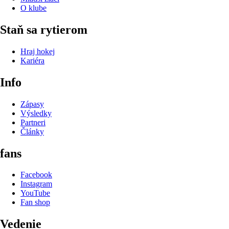
O klube
Staň sa rytierom
Hraj hokej
Kariéra
Info
Zápasy
Výsledky
Partneri
Články
fans
Facebook
Instagram
YouTube
Fan shop
Vedenie