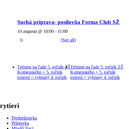
Suchá príprava- posilovňa Forma Club SŽ
10 augusta @ 10:00
-
11:00
Tréning na ľade 5. ročník ZŠ
Tréning na ľade 5. ročník ZŠ
Komenského + 5. ročník
Komenského + 5. ročník
externí + vybraný 4. ročník
externí + vybraný 4. ročník
rytieri
Predprípravka
Prípravka
Mladší žiaci