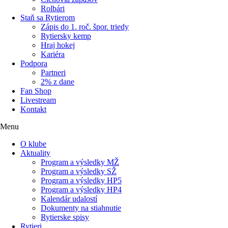
Rolbári
Staň sa Rytierom
Zápis do 1. roč. špor. triedy
Rytiersky kemp
Hraj hokej
Kariéra
Podpora
Partneri
2% z dane
Fan Shop
Livestream
Kontakt
Menu
O klube
Aktuality
Program a výsledky MŽ
Program a výsledky SŽ
Program a výsledky HP5
Program a výsledky HP4
Kalendár udalostí
Dokumenty na stiahnutie
Rytierske spisy
Rytieri