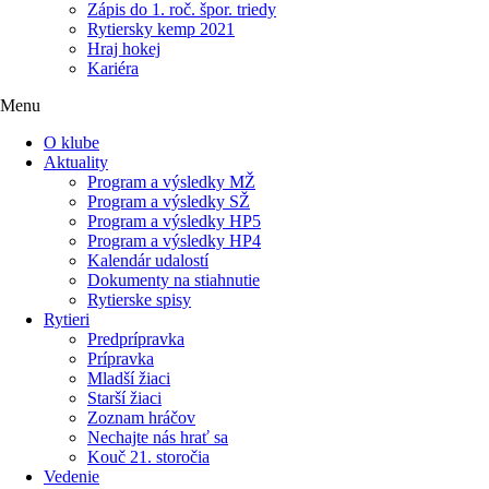
Zápis do 1. roč. špor. triedy
Rytiersky kemp 2021
Hraj hokej
Kariéra
Menu
O klube
Aktuality
Program a výsledky MŽ
Program a výsledky SŽ
Program a výsledky HP5
Program a výsledky HP4
Kalendár udalostí
Dokumenty na stiahnutie
Rytierske spisy
Rytieri
Predprípravka
Prípravka
Mladší žiaci
Starší žiaci
Zoznam hráčov
Nechajte nás hrať sa
Kouč 21. storočia
Vedenie