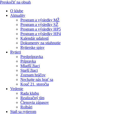
Preskočiť na obsah
O klube
Aktuality
Program a výsledky MŽ
Program a výsledky SŽ
Program a výsledky HP5
Program a výsledky HP4
Kalendár udalostí
Dokumenty na stiahnutie
Rytierske spisy
Rytieri
Predprípravka
Prípravka
Mladší žiaci
Starší žiaci
Zoznam hráčov
Nechajte nás hrať sa
Kouč 21. storočia
Vedenie
Rada klubu
Realizačný tím
Členovia zápasov
Rolbári
Staň sa rytierom