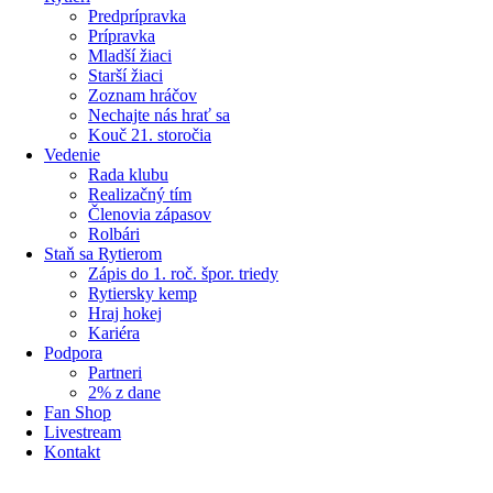
Predprípravka
Prípravka
Mladší žiaci
Starší žiaci
Zoznam hráčov
Nechajte nás hrať sa
Kouč 21. storočia
Vedenie
Rada klubu
Realizačný tím
Členovia zápasov
Rolbári
Staň sa Rytierom
Zápis do 1. roč. špor. triedy
Rytiersky kemp
Hraj hokej
Kariéra
Podpora
Partneri
2% z dane
Fan Shop
Livestream
Kontakt