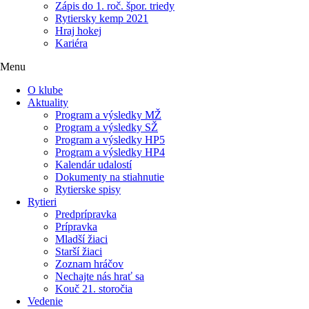
Zápis do 1. roč. špor. triedy
Rytiersky kemp 2021
Hraj hokej
Kariéra
Menu
O klube
Aktuality
Program a výsledky MŽ
Program a výsledky SŽ
Program a výsledky HP5
Program a výsledky HP4
Kalendár udalostí
Dokumenty na stiahnutie
Rytierske spisy
Rytieri
Predprípravka
Prípravka
Mladší žiaci
Starší žiaci
Zoznam hráčov
Nechajte nás hrať sa
Kouč 21. storočia
Vedenie