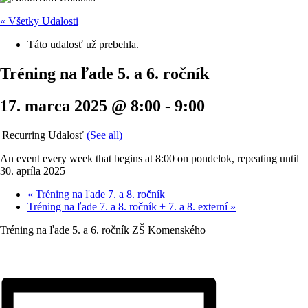
« Všetky Udalosti
Táto udalosť už prebehla.
Tréning na ľade 5. a 6. ročník
17. marca 2025 @ 8:00
-
9:00
|
Recurring Udalosť
(See all)
An event every week that begins at 8:00 on pondelok, repeating until
30. apríla 2025
«
Tréning na ľade 7. a 8. ročník
Tréning na ľade 7. a 8. ročník + 7. a 8. externí
»
Tréning na ľade 5. a 6. ročník ZŠ Komenského