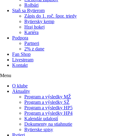
Rolbári
Staň sa Rytierom
Zápis do 1. roč. špor. triedy
Rytiersky kemp
Hraj hokej
Kariéra
Podpora
Partneri
2% z dane
Fan Shop
Livestream
Kontakt
Menu
O klube
Aktuality
Program a výsledky MŽ
Program a výsledky SŽ
Program a výsledky HP5
Program a výsledky HP4
Kalendár udalostí
Dokumenty na stiahnutie
Rytierske spisy
Rytieri