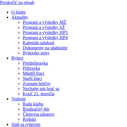
Preskočiť na obsah
O klube
Aktuality
Program a výsledky MŽ
Program a výsledky SŽ
Program a výsledky HP5
Program a výsledky HP4
Kalendár udalostí
Dokumenty na stiahnutie
Rytierske spisy
Rytieri
Predprípravka
Prípravka
Mladší žiaci
Starší žiaci
Zoznam hráčov
Nechajte nás hrať sa
Kouč 21. storočia
Vedenie
Rada klubu
Realizačný tím
Členovia zápasov
Rolbári
Staň sa rytierom