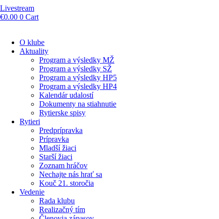
Livestream
€
0.00
0
Cart
O klube
Aktuality
Program a výsledky MŽ
Program a výsledky SŽ
Program a výsledky HP5
Program a výsledky HP4
Kalendár udalostí
Dokumenty na stiahnutie
Rytierske spisy
Rytieri
Predprípravka
Prípravka
Mladší žiaci
Starší žiaci
Zoznam hráčov
Nechajte nás hrať sa
Kouč 21. storočia
Vedenie
Rada klubu
Realizačný tím
Členovia zápasov