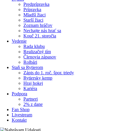
Predprípravka
Prípravka
Mladší žiaci
Starší žiaci
Zoznam hráčov
Nechajte nás hrať sa
Kouč 21. storočia
Vedenie
Rada klubu
Realizačný tím
Členovia zápasov
Rolbári
Staň sa Rytierom
Zápis do 1. roč. špor. triedy
Rytiersky kemp
Hraj hokej
Kariéra
Podpora
Partneri
2% z dane
Fan Shop
Livestream
Kontakt