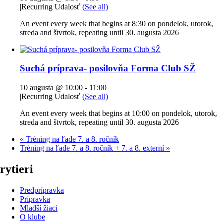
|
Recurring Udalosť
(See all)
An event every week that begins at 8:30 on pondelok, utorok,
streda and štvrtok, repeating until 30. augusta 2026
Suchá príprava- posilovňa Forma Club SŽ
10 augusta @ 10:00
-
11:00
|
Recurring Udalosť
(See all)
An event every week that begins at 10:00 on pondelok, utorok,
streda and štvrtok, repeating until 30. augusta 2026
«
Tréning na ľade 7. a 8. ročník
Tréning na ľade 7. a 8. ročník + 7. a 8. externí
»
rytieri
Predprípravka
Prípravka
Mladší žiaci
O klube