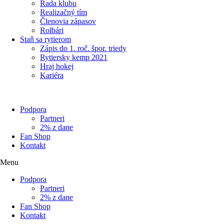
Rada klubu
Realizačný tím
Členovia zápasov
Rolbári
Staň sa rytierom
Zápis do 1. roč. špor. triedy
Rytiersky kemp 2021
Hraj hokej
Kariéra
Podpora
Partneri
2% z dane
Fan Shop
Kontakt
Menu
Podpora
Partneri
2% z dane
Fan Shop
Kontakt