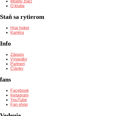
Mladší žiaci
O klube
Staň sa rytierom
Hraj hokej
Kariéra
Info
Zápasy
Výsledky
Partneri
Články
fans
Facebook
Instagram
YouTube
Fan shop
Vedenie