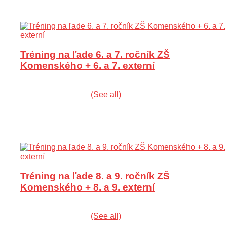
Fan Shop
Livestream
Livestream
Kontakt
€
0.00
0
Cart
Tréning na ľade 6. a 7. ročník ZŠ
Komenského + 6. a 7. externí
10 augusta @ 7:15
-
8:15
|
Recurring Udalosť
(See all)
An event every week that begins at 7:15 on pondelok,
utorok, streda and štvrtok, repeating until 30. augusta
2026
Tréning na ľade 8. a 9. ročník ZŠ
Komenského + 8. a 9. externí
10 augusta @ 8:30
-
9:30
|
Recurring Udalosť
(See all)