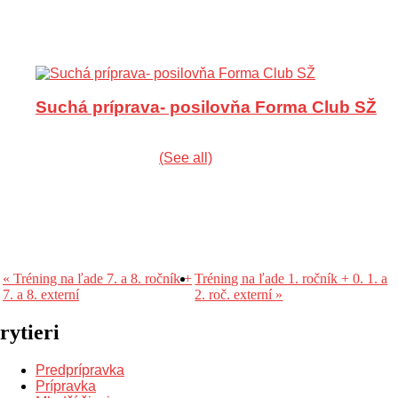
An event every week that begins at 8:30 on pondelok,
utorok, streda and štvrtok, repeating until 30. augusta
2026
Suchá príprava- posilovňa Forma Club SŽ
10 augusta @ 10:00
-
11:00
|
Recurring Udalosť
(See all)
An event every week that begins at 10:00 on pondelok,
utorok, streda and štvrtok, repeating until 30. augusta
2026
«
Tréning na ľade 7. a 8. ročník +
Tréning na ľade 1. ročník + 0. 1. a
7. a 8. externí
2. roč. externí
»
rytieri
Predprípravka
Prípravka