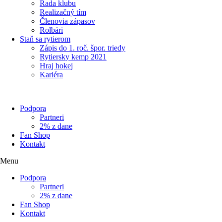
Rada klubu
Realizačný tím
Členovia zápasov
Rolbári
Staň sa rytierom
Zápis do 1. roč. špor. triedy
Rytiersky kemp 2021
Hraj hokej
Kariéra
Podpora
Partneri
2% z dane
Fan Shop
Kontakt
Menu
Podpora
Partneri
2% z dane
Fan Shop
Kontakt