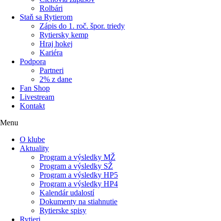
Rolbári
Staň sa Rytierom
Zápis do 1. roč. špor. triedy
Rytiersky kemp
Hraj hokej
Kariéra
Podpora
Partneri
2% z dane
Fan Shop
Livestream
Kontakt
Menu
O klube
Aktuality
Program a výsledky MŽ
Program a výsledky SŽ
Program a výsledky HP5
Program a výsledky HP4
Kalendár udalostí
Dokumenty na stiahnutie
Rytierske spisy
Rytieri