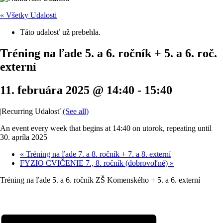
« Všetky Udalosti
Táto udalosť už prebehla.
Tréning na ľade 5. a 6. ročník + 5. a 6. roč.
externí
11. februára 2025 @ 14:40
-
15:40
|
Recurring Udalosť
(See all)
An event every week that begins at 14:40 on utorok, repeating until
30. apríla 2025
«
Tréning na ľade 7. a 8. ročník + 7. a 8. externí
FYZIO CVIČENIE 7., 8. ročník (dobrovoľné)
»
Tréning na ľade 5. a 6. ročník ZŠ Komenského + 5. a 6. externí