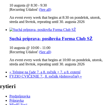
10 augusta @ 8:30
-
9:30
|
Recurring Udalosť
(See all)
An event every week that begins at 8:30 on pondelok, utorok,
streda and štvrtok, repeating until 30. augusta 2026
Suchá príprava- posilovňa Forma Club SŽ
10 augusta @ 10:00
-
11:00
|
Recurring Udalosť
(See all)
An event every week that begins at 10:00 on pondelok, utorok,
streda and štvrtok, repeating until 30. augusta 2026
«
Tréning na ľade 7. a 8. ročník + 7. a 8. externí
FYZIO CVIČENIE 7., 8. ročník (dobrovoľné)
»
rytieri
Predprípravka
Prípravka
Mladší žiaci