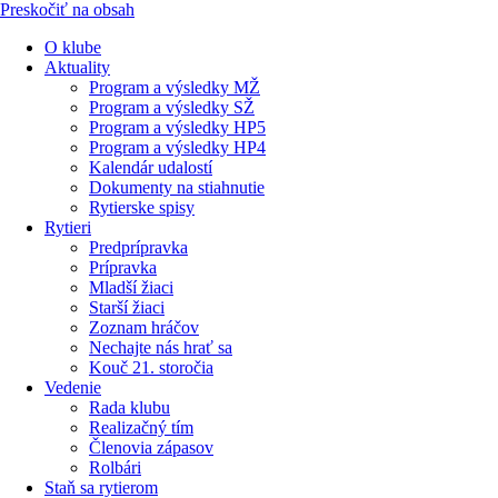
Preskočiť na obsah
O klube
Aktuality
Program a výsledky MŽ
Program a výsledky SŽ
Program a výsledky HP5
Program a výsledky HP4
Kalendár udalostí
Dokumenty na stiahnutie
Rytierske spisy
Rytieri
Predprípravka
Prípravka
Mladší žiaci
Starší žiaci
Zoznam hráčov
Nechajte nás hrať sa
Kouč 21. storočia
Vedenie
Rada klubu
Realizačný tím
Členovia zápasov
Rolbári
Staň sa rytierom