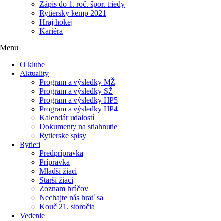
Zápis do 1. roč. špor. triedy
Rytiersky kemp 2021
Hraj hokej
Kariéra
Menu
O klube
Aktuality
Program a výsledky MŽ
Program a výsledky SŽ
Program a výsledky HP5
Program a výsledky HP4
Kalendár udalostí
Dokumenty na stiahnutie
Rytierske spisy
Rytieri
Predprípravka
Prípravka
Mladší žiaci
Starší žiaci
Zoznam hráčov
Nechajte nás hrať sa
Kouč 21. storočia
Vedenie