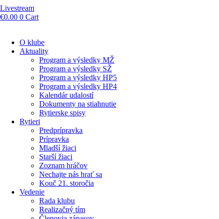
Livestream
€
0.00
0
Cart
O klube
Aktuality
Program a výsledky MŽ
Program a výsledky SŽ
Program a výsledky HP5
Program a výsledky HP4
Kalendár udalostí
Dokumenty na stiahnutie
Rytierske spisy
Rytieri
Predprípravka
Prípravka
Mladší žiaci
Starší žiaci
Zoznam hráčov
Nechajte nás hrať sa
Kouč 21. storočia
Vedenie
Rada klubu
Realizačný tím
Členovia zápasov