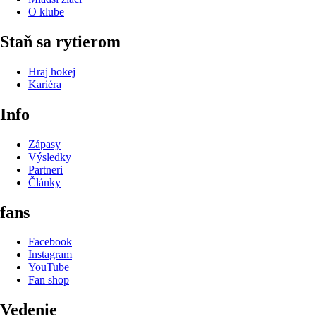
O klube
Staň sa rytierom
Hraj hokej
Kariéra
Info
Zápasy
Výsledky
Partneri
Články
fans
Facebook
Instagram
YouTube
Fan shop
Vedenie