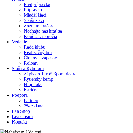
Predprípravka
Prípravka
Mladší žiaci
Starší žiaci
Zoznam hráčov
Nechajte nás hrať sa
Kouč 21. storočia
Vedenie
Rada klubu
Realizačný tím
Členovia zápasov
Rolbári
Staň sa Rytierom
Zápis do 1. roč. špor. triedy
Rytiersky kemp
Hraj hokej
Kariéra
Podpora
Partneri
2% z dane
Fan Shop
Livestream
Kontakt