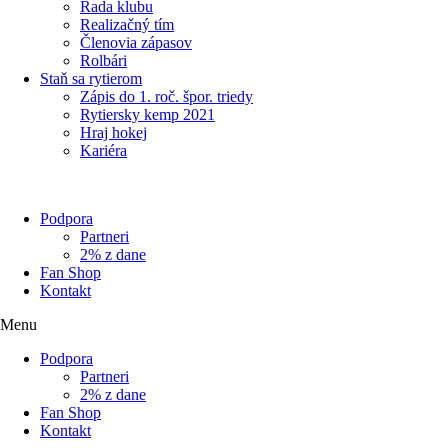
Rada klubu
Realizačný tím
Členovia zápasov
Rolbári
Staň sa rytierom
Zápis do 1. roč. špor. triedy
Rytiersky kemp 2021
Hraj hokej
Kariéra
Podpora
Partneri
2% z dane
Fan Shop
Kontakt
Menu
Podpora
Partneri
2% z dane
Fan Shop
Kontakt