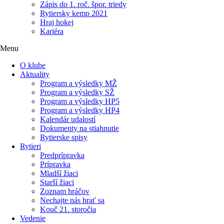
Zápis do 1. roč. špor. triedy
Rytiersky kemp 2021
Hraj hokej
Kariéra
Menu
O klube
Aktuality
Program a výsledky MŽ
Program a výsledky SŽ
Program a výsledky HP5
Program a výsledky HP4
Kalendár udalostí
Dokumenty na stiahnutie
Rytierske spisy
Rytieri
Predprípravka
Prípravka
Mladší žiaci
Starší žiaci
Zoznam hráčov
Nechajte nás hrať sa
Kouč 21. storočia
Vedenie