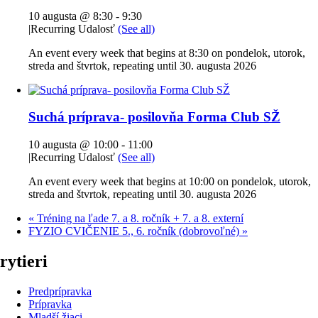
10 augusta @ 8:30
-
9:30
|
Recurring Udalosť
(See all)
An event every week that begins at 8:30 on pondelok, utorok,
streda and štvrtok, repeating until 30. augusta 2026
Suchá príprava- posilovňa Forma Club SŽ
10 augusta @ 10:00
-
11:00
|
Recurring Udalosť
(See all)
An event every week that begins at 10:00 on pondelok, utorok,
streda and štvrtok, repeating until 30. augusta 2026
«
Tréning na ľade 7. a 8. ročník + 7. a 8. externí
FYZIO CVIČENIE 5., 6. ročník (dobrovoľné)
»
rytieri
Predprípravka
Prípravka
Mladší žiaci