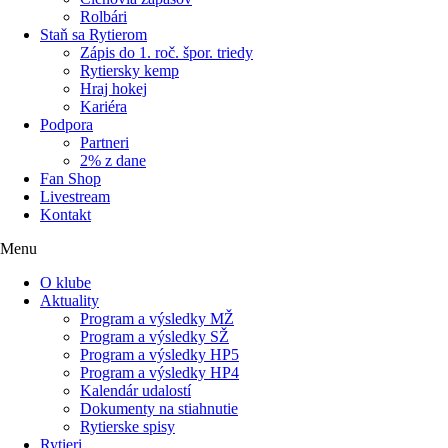
Rolbári
Staň sa Rytierom
Zápis do 1. roč. špor. triedy
Rytiersky kemp
Hraj hokej
Kariéra
Podpora
Partneri
2% z dane
Fan Shop
Livestream
Kontakt
Menu
O klube
Aktuality
Program a výsledky MŽ
Program a výsledky SŽ
Program a výsledky HP5
Program a výsledky HP4
Kalendár udalostí
Dokumenty na stiahnutie
Rytierske spisy
Rytieri