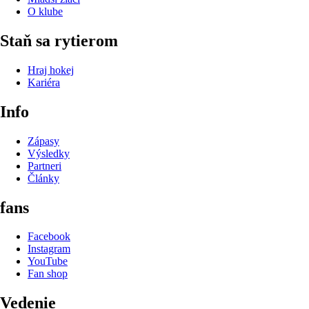
O klube
Staň sa rytierom
Hraj hokej
Kariéra
Info
Zápasy
Výsledky
Partneri
Články
fans
Facebook
Instagram
YouTube
Fan shop
Vedenie