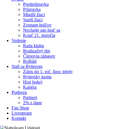
Predprípravka
Prípravka
Mladší žiaci
Starší žiaci
Zoznam hráčov
Nechajte nás hrať sa
Kouč 21. storočia
Vedenie
Rada klubu
Realizačný tím
Členovia zápasov
Rolbári
Staň sa Rytierom
Zápis do 1. roč. špor. triedy
Rytiersky kemp
Hraj hokej
Kariéra
Podpora
Partneri
2% z dane
Fan Shop
Livestream
Kontakt