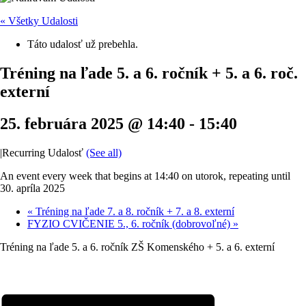
« Všetky Udalosti
Táto udalosť už prebehla.
Tréning na ľade 5. a 6. ročník + 5. a 6. roč.
externí
25. februára 2025 @ 14:40
-
15:40
|
Recurring Udalosť
(See all)
An event every week that begins at 14:40 on utorok, repeating until
30. apríla 2025
«
Tréning na ľade 7. a 8. ročník + 7. a 8. externí
FYZIO CVIČENIE 5., 6. ročník (dobrovoľné)
»
Tréning na ľade 5. a 6. ročník ZŠ Komenského + 5. a 6. externí