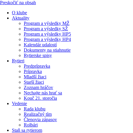
Preskočiť na obsah
O klube
Aktuality
Program a výsledky MŽ
Program a výsledky SŽ
Program a výsledky HP5
Program a výsledky HP4
Kalendár udalostí
Dokumenty na stiahnutie
Rytierske spisy
Rytieri
Predprípravka
Prípravka
Mladší žiaci
Starší žiaci
Zoznam hráčov
Nechajte nás hrať sa
Kouč 21. storočia
Vedenie
Rada klubu
Realizačný tím
Členovia zápasov
Rolbári
Staň sa rytierom