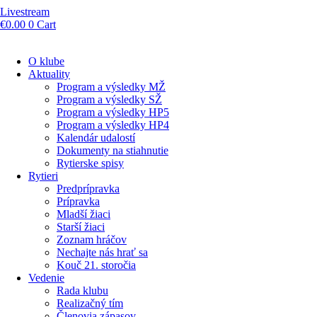
Livestream
€
0.00
0
Cart
O klube
Aktuality
Program a výsledky MŽ
Program a výsledky SŽ
Program a výsledky HP5
Program a výsledky HP4
Kalendár udalostí
Dokumenty na stiahnutie
Rytierske spisy
Rytieri
Predprípravka
Prípravka
Mladší žiaci
Starší žiaci
Zoznam hráčov
Nechajte nás hrať sa
Kouč 21. storočia
Vedenie
Rada klubu
Realizačný tím
Členovia zápasov